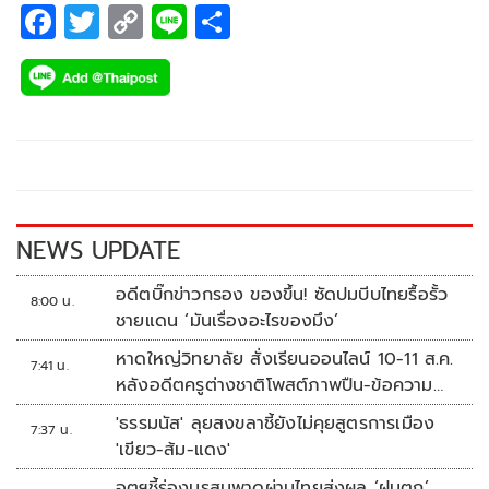
F
T
C
Li
S
ac
wi
o
n
h
e
tt
p
e
ar
b
er
y
e
o
Li
o
n
k
k
NEWS UPDATE
อดีตบิ๊กข่าวกรอง ของขึ้น! ซัดปมบีบไทยรื้อรั้ว
8:00 น.
ชายแดน ‘มันเรื่องอะไรของมึง’
หาดใหญ่วิทยาลัย สั่งเรียนออนไลน์ 10-11 ส.ค.
7:41 น.
หลังอดีตครูต่างชาติโพสต์ภาพปืน-ข้อความ
ข่มขู่
'ธรรมนัส' ลุยสงขลาชี้ยังไม่คุยสูตรการเมือง
7:37 น.
'เขียว-ส้ม-แดง'
อุตุฯชี้ร่องมรสุมพาดผ่านไทยส่งผล ‘ฝนตก’