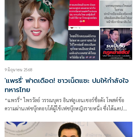
9 มิถุนายน 2568
'แพรรี่' ฟาดเดือด! ชาวเน็ตแซะ ปมให้กำลังใจ
ทหารไทย
“แพรรี่” ไพรวัลย์ วรรณบุตร อินฟลูเอนเซอร์ชื่อดัง โพสต์ข้อ
ความผ่านเฟซบุ๊กตอบโต้ผู้ใช้เฟซบุ๊กหญิงรายหนึ่ง ซึ่งได้แคป
โพสต์ของ แพรรี่, บุ๋ม ปนัดดา และคนดังอีกหลายคน