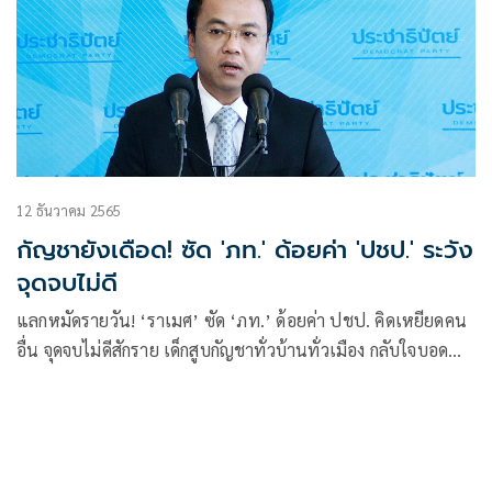
12 ธันวาคม 2565
กัญชายังเดือด! ซัด 'ภท.' ด้อยค่า 'ปชป.' ระวัง
จุดจบไม่ดี
แลกหมัดรายวัน! ‘ราเมศ’ ซัด ‘ภท.’ ด้อยค่า ปชป. คิดเหยียดคน
อื่น จุดจบไม่ดีสักราย เด็กสูบกัญชาทั่วบ้านทั่วเมือง กลับใจบอด
มองไม่เห็น