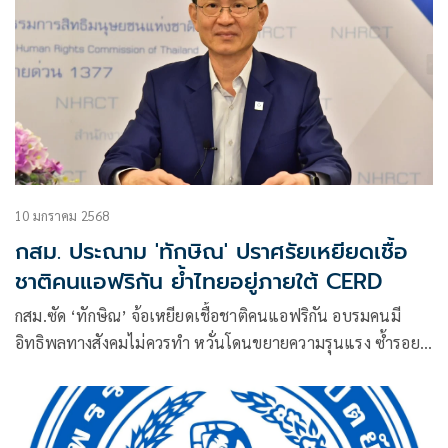
10 มกราคม 2568
กสม. ประณาม 'ทักษิณ' ปราศรัยเหยียดเชื้อ
ชาติคนแอฟริกัน ย้ำไทยอยู่ภายใต้ CERD
กสม.ซัด ‘ทักษิณ’ จ้อเหยียดเชื้อชาติคนแอฟริกัน อบรมคนมี
อิทธิพลทางสังคมไม่ควรทำ หวั่นโดนขยายความรุนแรง ซ้ำรอย
ความสูญเสียในอดีต