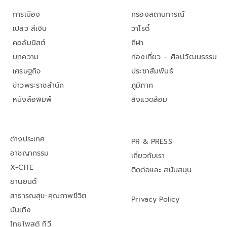
การเมือง
กรองสถานการณ์
เปลว สีเงิน
วาไรตี้
คอลัมนิสต์
กีฬา
บทความ
ท่องเที่ยว – ศิลปวัฒนธรรม
เศรษฐกิจ
ประชาสัมพันธ์
ข่าวพระราชสำนัก
ภูมิภาค
หนังสือพิมพ์
สิ่งแวดล้อม
ต่างประเทศ
PR & PRESS
อาชญากรรม
เกี่ยวกับเรา
X-CITE
ติดต่อและ สนับสนุน
ยานยนต์
สาธารณสุข-คุณภาพชีวิต
Privacy Policy
บันเทิง
ไทยโพสต์ ทีวี