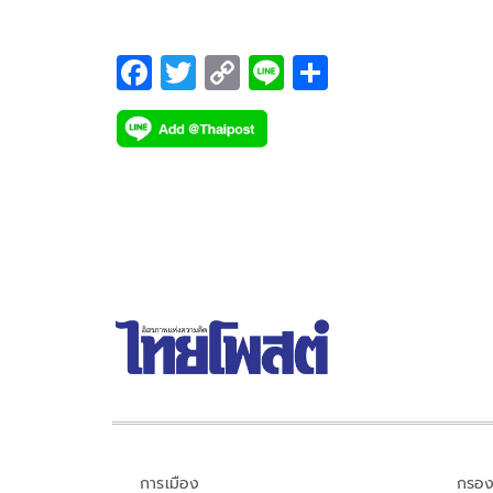
F
T
C
Li
S
ac
wi
o
n
h
e
tt
p
e
ar
b
er
y
e
o
Li
o
n
k
k
การเมือง
กรอง