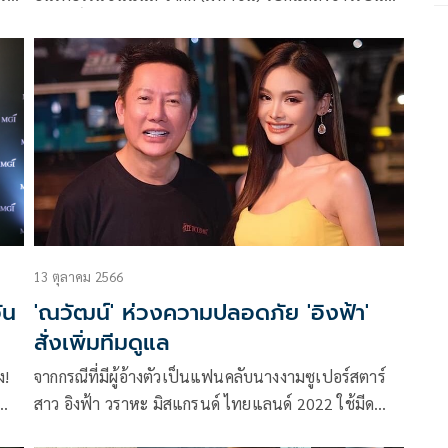
ถือสิทธิ์จัดการประกวด MISS UNIVERSE
มี
THAILANDอย่างเป็นทางการ กินรวบตลอด 5 ปี (ปี 2568
ธาน
– 2572) ด้วยวงเงิน 180 ล้านบาท โดย ณวัฒน์ อิสรไกร
้ออก
ศีล ประธานเจ้าหน้าที่บริหาร บริษัท มิสแกรนด์ อินเตอร์
เนชั่นแนล จำกัด (มหาชน) ประธานกองประกวดมิส
ยูนิเวิร์สไทยแลนด์ พร้อมด้วย แอน-จักรพงษ์ จักราจุฑาธิ
บดิ์ CEO of Miss Universe Organization (MUO) ร่วม
แถลงข่าว
13 ตุลาคม 2566
ัน
'ณวัฒน์' ห่วงความปลอดภัย 'อิงฟ้า'
สั่งเพิ่มทีมดูแล
ง!
จากกรณีที่มีผู้อ้างตัวเป็นแฟนคลับนางงามซูเปอร์สตาร์
สาว อิงฟ้า วราหะ มิสแกรนด์ ไทยแลนด์ 2022 ใช้มีด
ด์
ทำร้ายร่างกายตัวเองเพื่อเรียกร้องขอพบกับ อิงฟ้า แต่เจ้า