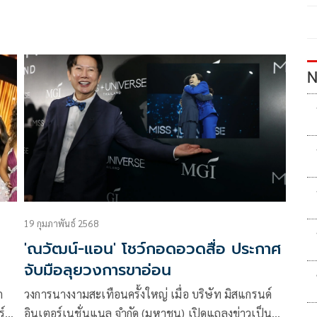
N
19 กุมภาพันธ์ 2568
'ณวัฒน์-แอน' โชว์กอดอวดสื่อ ประกาศ
จับมือลุยวงการขาอ่อน
ก
วงการนางงามสะเทือนครั้งใหญ่ เมื่อ บริษัท มิสแกรนด์
ร์ส
อินเตอร์เนชั่นแนล จำกัด (มหาชน) เปิดแถลงข่าวเป็นผู้