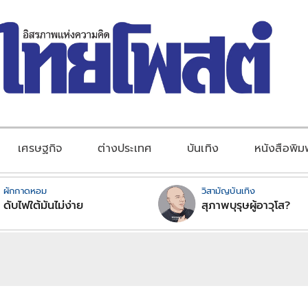
เศรษฐกิจ
ต่างประเทศ
บันเทิง
หนังสือพิม
ผักกาดหอม
วิสามัญบันเทิง
ดับไฟใต้มันไม่ง่าย
สุภาพบุรุษผู้อาวุโส?