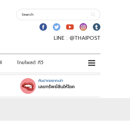
LINE : @THAIPOST
พ์
ไทยโพสต์ ทีวี
คันปากอยากเล่า
เลขทรัพย์สินให้โชค