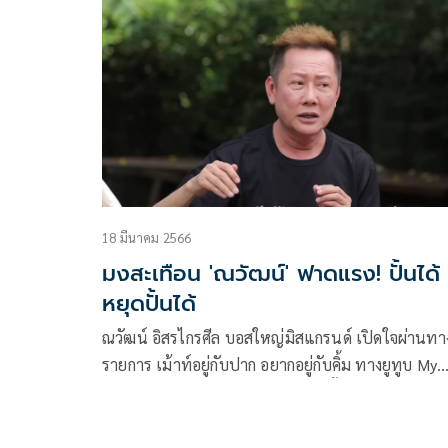
อินเตอร์เนชั่นแนล จำกัด (มหาชน) หรือ MGI ด้วยวิสั
ทัศน์พูดจริง ทำจริง และเป็นคนจริงของ บอสณวัฒน์ อ
ไกรศีล ประธานเจ้าหน้าที่บริหารฯ ถือเป็นหุ้นส่งท้ายป
2566 ที่ประสบความสำเร็จอย่างงดงามจริงๆ
18 มีนาคม 2566
มงสะเทือน 'ณวัฒน์' ฟาดแรง! ปั้นได้ 
หยุดปั้นได้
ณวัฒน์ อิสรไกรศีล บอสใหญ่มิสแกรนด์ เปิดใจผ่านทา
รายการ เม้าท์อยู่กับปาก อยากอยู่กับคิ้ม ทางยูทูบ My
Channel Official ถึงกฎเหล็กในการปั้นเด็กเพื่อเป็นซู
เปอร์สตาร์ ฟาดแรง ปั้นได้ ก็หยุดปั้นได้ พร้อมเคลียร์
ประเด็นสัญญาทาส 7 ปี