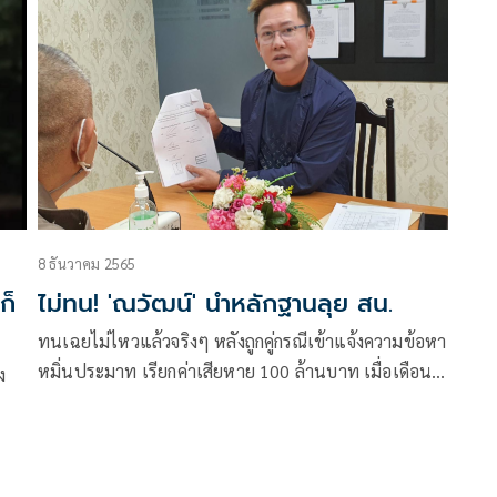
ย
หน้าที่ตำรวจและเจ้าหน้าที่กู้ภัยได้เข้าระงับเหตุการณ์ได้
ิสร
ทันเวลา จึงไม่เกิดเหตุสูญเสีย โดยเหตุการณ์ดังกล่าวนี้
ี
ทำให้ ณวัฒน์ อิสรไกรศีล ประธานเจ้าหน้าที่บริหาร
บริษัท มิสแกรนด์ อินเตอร์เนชั่นแนล จำกัด (มหาชน)
ต้นสังกัด เกิดความเป็นห่วงความปลอดภัยของ อิงฟ้า และ
แฟนคลับคนอื่นๆ ฝากเตือนก่อนจะรักใคร ขอให้รักตัวเอง
ให้มากเสียก่อน พร้อมเพิ่มมาตรการดูแลความปลอดภัย
ให้กับ อิงฟ้า เผยไม่มีใครทราบเหตุการณ์ล่วงหน้า
ปลอดภัยไว้ก่อนดีที่สุด
8 ธันวาคม 2565
ก็
ไม่ทน! 'ณวัฒน์' นำหลักฐานลุย สน.
ทนเฉยไม่ไหวแล้วจริงๆ หลังถูกคู่กรณีเข้าแจ้งความข้อหา
หมิ่นประมาท เรียกค่าเสียหาย 100 ล้านบาท เมื่อเดือน
ง
ตุลาคมที่ผ่านมา แต่กลับไม่มีความคืบหน้าทางคดี ไม่มี
การเรียกสอบหรือขอหลักฐานเพิ่มเติม มีเพียงข่าวที่ออกสู่
สาธารณะจนสร้างความเสียหายเป็นวงกว้างอย่างไม่เป็น
ธรรม