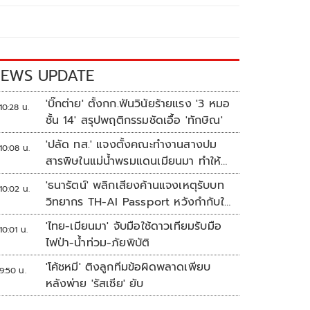
EWS UPDATE
'บิ๊กต่าย' ตั้งกก.ฟันวินัยร้ายแรง '3 หมอ
10:28 น.
ชั้น 14' สรุปพฤติกรรมชัดเอื้อ 'ทักษิณ'
'ปลัด ทส.' แจงตั้งคณะทำงานสางปม
10:08 น.
สารพิษในแม่น้ำพรมแดนเมียนมา ทำให้
แก้ปัญหารวดเร็ว
'ธนารัตน์' พลิกเสียงค้านแจงเหตุรับบท
10:02 น.
วิทยากร TH-AI Passport หวังกำกับใช้
งบเหมาะสม ชูจุดเด่นคนไทยได้ใช้ AI
'ไทย-เมียนมา' จับมือใช้ดาวเทียมรับมือ
10:01 น.
ระดับโปร ลดเหลื่อมล้ำทางเทคโนโลยี
ไฟป่า-น้ำท่วม-ภัยพิบัติ
เซฟงบไปกว่า900ล้าน เชื่อหากใช้เต็มที่
'โค้ชหมี' ติงลูกทีมข้อผิดพลาดเพียบ
เอกชนขาดทุนย่อยยับ
9:50 น.
หลังพ่าย 'รัสเซีย' ยับ