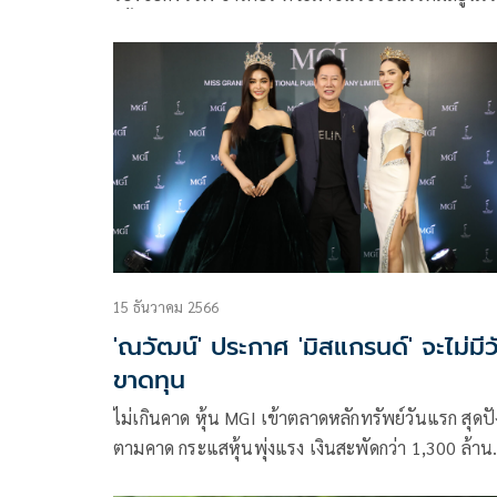
ครั้งที่ 74 หรือ MU 2025 ที่ประเทศไทยเป็นเจ้าภาพ
ทำนองว่าไม่รู้จัก เป็นแค่ศิลปินพื้นบ้าน รู้เลยว่าเวทีไม่
เงินจ้างศิลปินระดับโลก ด้าน ณวัฒน์ อิสรไกรศรี ประ
คณะเจ้าภาพจัดการประกวดมิสยูนิเวิร์ส ครั้งที่ 74 ก็ได
มาปกป้องหนุ่มเจฟ
15 ธันวาคม 2566
'ณวัฒน์' ประกาศ 'มิสแกรนด์' จะไม่มีว
ขาดทุน
ไม่เกินคาด หุ้น MGI เข้าตลาดหลักทรัพย์วันแรก สุดปั
ตามคาด กระแสหุ้นพุ่งแรง เงินสะพัดกว่า 1,300 ล้าน
บาท หลังนักลงทุนให้ความเชื่อมั่นใน บริษัท มิสแกรน