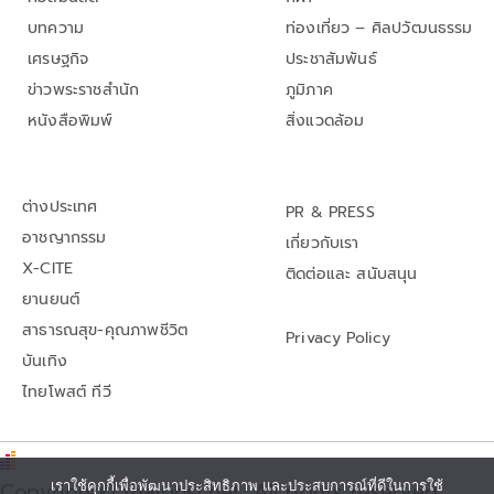
บทความ
ท่องเที่ยว – ศิลปวัฒนธรรม
เศรษฐกิจ
ประชาสัมพันธ์
ข่าวพระราชสำนัก
ภูมิภาค
หนังสือพิมพ์
สิ่งแวดล้อม
ต่างประเทศ
PR & PRESS
อาชญากรรม
เกี่ยวกับเรา
X-CITE
ติดต่อและ สนับสนุน
ยานยนต์
สาธารณสุข-คุณภาพชีวิต
Privacy Policy
บันเทิง
ไทยโพสต์ ทีวี
เราใช้คุกกี้เพื่อพัฒนาประสิทธิภาพ และประสบการณ์ที่ดีในการใช้
Copyright© thaipost.net, All rights reserved.,