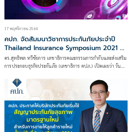
17 พฤศจิกายน 2564
คปภ. จัดสัมมนาวิชาการประกันภัยประจำปี
Thailand Insurance Symposium 2021 นำ
ภาคธุรกิจประกันภัยบริหารความเสี่ยงจากอุบัติ
ดร.สุทธิพล ทวีชัยการ เลขาธิการคณะกรรมการกำกับและส่งเสริม
ใหม่ในยุคหลัง COVID-19 • ประเดิมการให้ทุน
การประกอบธุรกิจประกันภัย (เลขาธิการ คปภ.) เปิดเผยว่า วันนี้
วิจัยนวัตกรรม hybrid “แอปพลิเคชั่น
(17 พฤศจิกายน 2564)
AgentDee” ครั้งแรกของสถาบันวิทยาการ
ประกันภัยระดับสูง