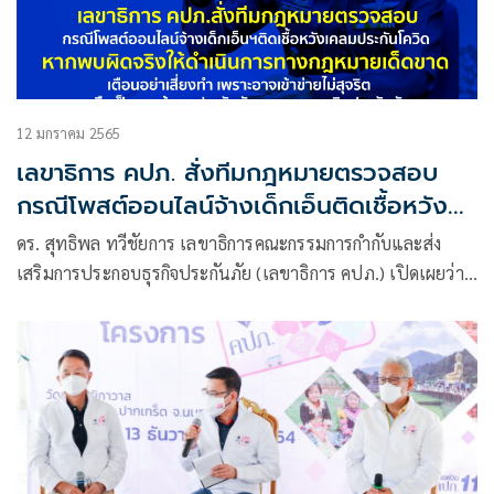
12 มกราคม 2565
เลขาธิการ คปภ. สั่งทีมกฎหมายตรวจสอบ
กรณีโพสต์ออนไลน์จ้างเด็กเอ็นติดเชื้อหวัง
เคลมประกันโควิด หากพบผิดจริงให้ดำเนินการ
ดร. สุทธิพล ทวีชัยการ เลขาธิการคณะกรรมการกำกับและส่ง
ทางกฎหมายเด็ดขาด เตือนอย่าเสี่ยงทำ เพราะ
เสริมการประกอบธุรกิจประกันภัย (เลขาธิการ คปภ.) เปิดเผยว่า
อาจเข้าข่ายไม่สุจริต หรือเป็นการฉ้อฉลประกัน
กรณีที่มีการวิพากษ์วิจารณ์ในสื่อสังคมออนไลน์ประกาศจ้างเด็ก
ภัยและอาจชวดเงินประกันภัย
เอ็น