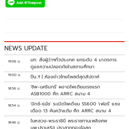
e
tt
p
e
ar
b
er
y
e
o
Li
o
n
k
k
NEWS UPDATE
มท. สั่งผู้ว่าฯทั่วประเทศ ยกระดับ 4 มาตรการ
19:06 น.
ดูแลความปลอดภัยในสถานศึกษา
19:00 น.
ปืน..!! | ห้องข่าวไทยโพสต์สุดสัปดาห์
'ชิพ-นครินทร์' ผงาดโพเดียมเรซแรก
18:56 น.
ASB1000 ศึก ARRC สนาม 4
'มิกซ์-ธนัช' ระเบิดโพเดียม SS600 'เฟอร์' แซง
18:54 น.
เดือด 13 คันคว้าแต้ม ศึก ARRC สนาม 4
ในหลวง-พระราชินี พระราชทานเพลิงศพ
18:46 น.
นพ.ปราเสริฐ ปราสาททองโอสถ