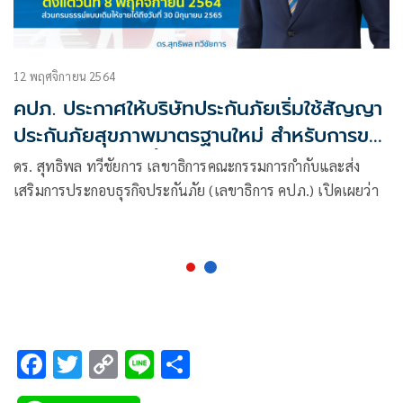
12 พฤศจิกายน 2564
คปภ. ประกาศให้บริษัทประกันภัยเริ่มใช้สัญญา
ประกันภัยสุขภาพมาตรฐานใหม่ สำหรับการขาย
ให้ลูกค้ารายใหม่ ตั้งแต่วันที่ 8 พฤศจิกายน
ดร. สุทธิพล ทวีชัยการ เลขาธิการคณะกรรมการกำกับและส่ง
2564 ส่วนกรมธรรม์แบบเดิม ให้ขายได้ถึงวัน
เสริมการประกอบธุรกิจประกันภัย (เลขาธิการ คปภ.) เปิดเผยว่า
ที่ 30 มิถุนายน 2565
F
T
C
Li
S
ac
wi
o
n
h