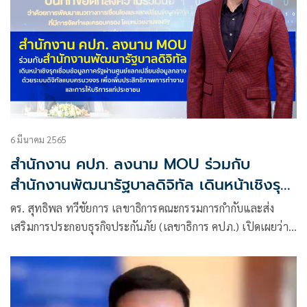
6 มีนาคม 2565
สำนักงาน คปภ. ลงนาม MOU ร่วมกับ
สำนักงานพัฒนารัฐบาลดิจิทัล เดินหน้าเชิงรุก
เชื่อมข้อมูลภาครัฐผ่านศูนย์แลกเปลี่ยนข้อมูล
ดร. สุทธิพล ทวีชัยการ เลขาธิการคณะกรรมการกำกับและส่ง
กลางด้วยระบบดิจิทัลแบบครบวงจร เพื่อเพิ่ม
เสริมการประกอบธุรกิจประกันภัย (เลขาธิการ คปภ.) เปิดเผยว่า
ประสิทธิภาพการทำงานและการให้บริการแก่
ตามที่สำนักงานพัฒนารัฐบาลดิจิทัล (องค์การมหาชน) (สพร.)
ประชาชน