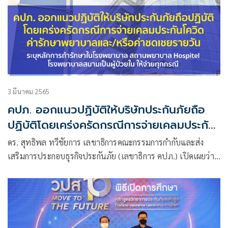
3 มีนาคม 2565
คปภ. ออกแนวปฏิบัติให้บริษัทประกันภัยถือ
ปฏิบัติโดยเคร่งครัดกรณีการจ่ายเคลมประกัน
โควิดค่ารักษาพยาบาล และ/หรือค่าชดเชยราย
ดร. สุทธิพล ทวีชัยการ เลขาธิการคณะกรรมการกำกับและส่ง
วัน
เสริมการประกอบธุรกิจประกันภัย (เลขาธิการ คปภ.) เปิดเผยว่า
ตามที่สำนักงาน คปภ.