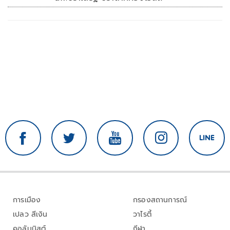
การเมือง
กรองสถานการณ์
เปลว สีเงิน
วาไรตี้
คอลัมนิสต์
กีฬา