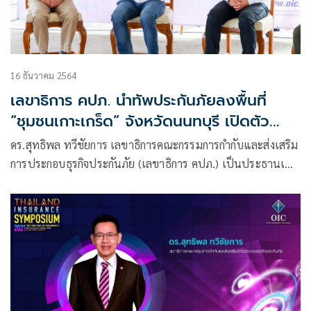
16 ธันวาคม 2564
เลขาธิการ คปภ. นำทัพประกันภัยลงพื้นที่
“ชุมชนเกาะเกร็ด” จังหวัดนนทบุรี เปิดตัว
โครงการ คปภ. เพื่อชุมชนปี 5 เพื่อเชื่อมโยง
ดร.สุทธิพล ทวีชัยการ เลขาธิการคณะกรรมการกำกับและส่งเสริม
และเสิร์ฟความรู้ด้านการประกันภัยแบบเคาะ
การประกอบธุรกิจประกันภัย (เลขาธิการ คปภ.) เป็นประธานเปิด
ประตูบ้านประชาชน
โครงการ “คปภ. เพื่อชุมชน ปี 5”