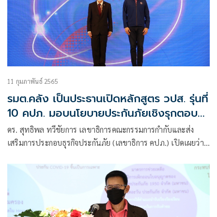
11 กุมภาพันธ์ 2565
รมต.คลัง เป็นประธานเปิดหลักสูตร วปส. รุ่นที่
10 คปภ. มอบนโยบายประกันภัยเชิงรุกตอบ
โจทย์ความเสี่ยงใหม่นำเทคโนโลยีสมัยใหม่มา
ดร. สุทธิพล ทวีชัยการ เลขาธิการคณะกรรมการกำกับและส่ง
ใช้
เสริมการประกอบธุรกิจประกันภัย (เลขาธิการ คปภ.) เปิดเผยว่า
เมื่อวันที่ 11 กุมภาพันธ์ 2565 ได้รับเกียรติจาก นายอาคม เติม
พิทยาไพสิฐ รัฐมนตรีว่าการกระทรวงการคลัง เป็นประธานในพิธี
เปิดการศึกษาอบรมหลักสูตรวิทยาการประกันภัยระดับสูง (วปส.)
รุ่นที่ 10 ประจำปี พ.ศ. 2565