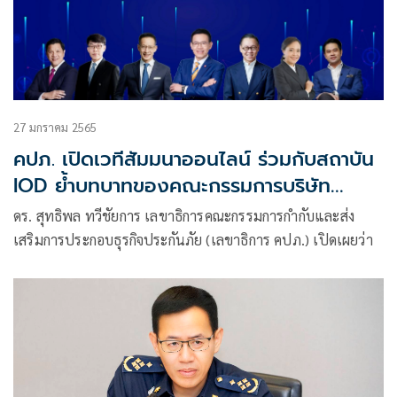
27 มกราคม 2565
คปภ. เปิดเวทีสัมมนาออนไลน์ ร่วมกับสถาบัน
IOD ย้ำบทบาทของคณะกรรมการบริษัท
ประกันภัยให้ตระหนักในหน้าที่ความรับผิดชอบ
ดร. สุทธิพล ทวีชัยการ เลขาธิการคณะกรรมการกำกับและส่ง
ในฐานะเป็นผู้กำกับดูแล และบริหารจัดการ
เสริมการประกอบธุรกิจประกันภัย (เลขาธิการ คปภ.) เปิดเผยว่า
ความเสี่ยงของบริษัท โดยยึดหลักปฏิบัติภาย
ใต้กรอบการกำกับดูแลกิจการที่ดี