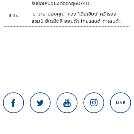
รับข้อเสนอชงต่ออายุ60/40
'มะมาย-ปองคุณ' ควง 'เสือเขียน' คว้ารอง
18:11 น.
แชมป์ อิเดมิตสึ ฮอนด้า ไทยแลนด์ ทาเลนต์
คัพ สนาม 3