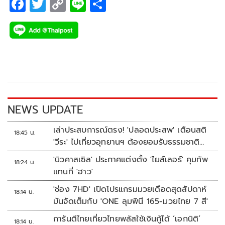
F
T
C
Li
S
ac
wi
o
n
h
e
tt
p
e
ar
b
er
y
e
o
Li
o
n
k
k
NEWS UPDATE
เล่าประสบการณ์ตรง! 'ปลอดประสพ' เตือนสติ
18:45 น.
'วีระ' ไปเที่ยวอุทยานฯ ต้องยอมรับธรรมชาติ
ดิบๆให้ได้
'นิวคาสเซิล' ประกาศแต่งตั้ง 'ไยส์เลอร์' คุมทัพ
18:24 น.
แทนที่ 'ฮาว'
'ช่อง 7HD' เปิดโปรแกรมมวยเดือดสุดสัปดาห์
18:14 น.
มันจัดเต็มกับ 'ONE ลุมพินี 165-มวยไทย 7 สี'
การันตีไทยเที่ยวไทยพลัสใช้เงินกู้ได้ ‘เอกนิติ’
18:14 น.