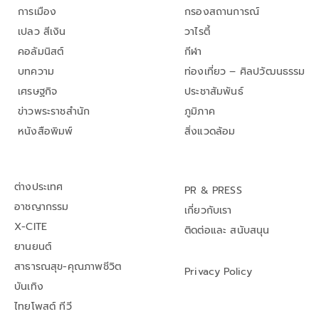
การเมือง
กรองสถานการณ์
เปลว สีเงิน
วาไรตี้
คอลัมนิสต์
กีฬา
บทความ
ท่องเที่ยว – ศิลปวัฒนธรรม
เศรษฐกิจ
ประชาสัมพันธ์
ข่าวพระราชสำนัก
ภูมิภาค
หนังสือพิมพ์
สิ่งแวดล้อม
ต่างประเทศ
PR & PRESS
อาชญากรรม
เกี่ยวกับเรา
X-CITE
ติดต่อและ สนับสนุน
ยานยนต์
สาธารณสุข-คุณภาพชีวิต
Privacy Policy
บันเทิง
ไทยโพสต์ ทีวี