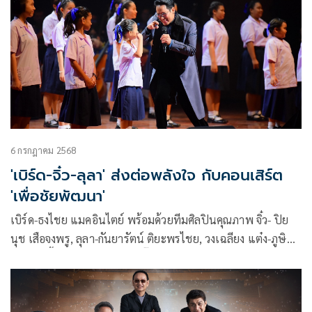
6 กรกฎาคม 2568
'เบิร์ด-จิ๋ว-ลุลา' ส่งต่อพลังใจ กับคอนเสิร์ต
'เพื่อชัยพัฒนา'
เบิร์ด-ธงไชย แมคอินไตย์ พร้อมด้วยทีมศิลปินคุณภาพ จิ๋ว- ปิย
นุช เสือจงพรู, ลุลา-กันยารัตน์ ติยะพรไชย, วงเฉลียง แต๋ง-ภูษิต
ไล้ทอง, ดี้-นิติพงษ์ ห่อนาค, เจี๊ยบ-วัชระ ปานเอี่ยม พร้อมด้วย
สาว สาว สาว แอม-เสาวลักษณ์ ลีละบุตร, แหม่ม-พัชริดา วัฒนา,
ปุ้ม-อรวรรณ เย็นพูลสุข และ พั้น-พัทธนันท์ อรุณวิจิตรสกุล (พั้น