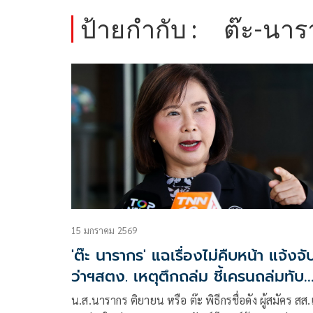
ป้ายกำกับ :
ต๊ะ-นาร
15 มกราคม 2569
'ต๊ะ นารากร' แฉเรื่องไม่คืบหน้า แจ้งจับ
ว่าฯสตง. เหตุตึกถล่ม ชี้เครนถล่มทับ
รถไฟต้องหาคนผิดให้ได้
น.ส.นารากร ติยายน หรือ ต๊ะ พิธีกรชื่อดัง ผู้สมัคร สส