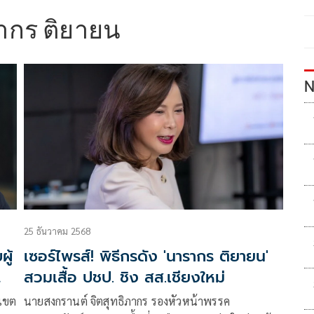
ากร ติยายน
N
25 ธันวาคม 2568
ผู้
เซอร์ไพรส์! พิธีกรดัง 'นารากร ติยายน'
สวมเสื้อ ปชป. ชิง สส.เชียงใหม่
.เขต
นายสงกรานต์ จิตสุทธิภากร รองหัวหน้าพรรค