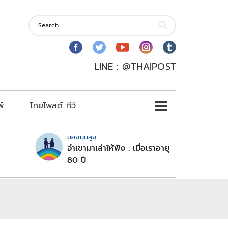
LINE : @THAIPOST
พ์
ไทยโพสต์ ทีวี
มองมุมสูง
จำเขามาเล่าให้ฟัง : เมื่อเราอายุ
80 ปี