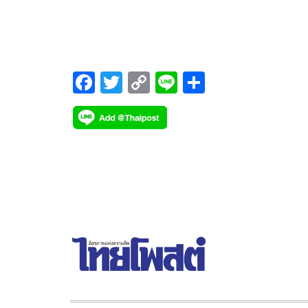
รอบบ่าย
F
T
C
Li
S
ac
wi
o
n
h
e
tt
p
e
ar
b
er
y
e
o
Li
o
n
k
k