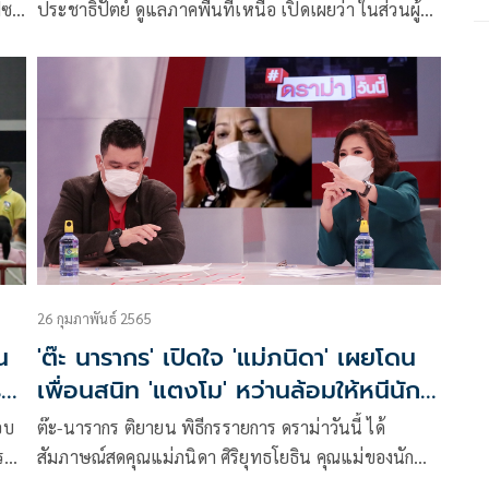
บุ๊
ประชาธิปัตย์ ดูแลภาคพื้นที่เหนือ เปิดเผยว่า ในส่วนผู้
คือ
สมัครสส.ภาคเหนือ ที่ผ่านการอนุมัติจากคณะกรรมการ
ได้
บริหาร(กก.บห.)พรรคฯ เรียบร้อยแล้ว มีดังนี้
26 กุมภาพันธ์ 2565
น
'ต๊ะ นารากร' เปิดใจ 'แม่ภนิดา' เผยโดน
ร
เพื่อนสนิท 'แตงโม' หว่านล้อมให้หนีนัก
ข่าว!
อบ
ต๊ะ-นารากร ติยายน พิธีกรรายการ ดราม่าวันนี้ ได้
 ราย
สัมภาษณ์สดคุณแม่ภนิดา ศิริยุทธโยธิน คุณแม่ของนัก
้น
แสดงสาวแตงโม-นิดา พัชรวีระพงษ์ โดยคุณแม่เล่าถึง