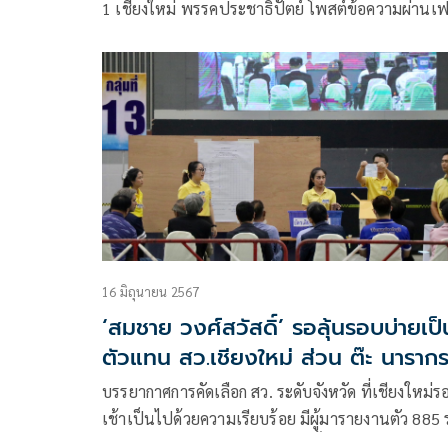
1 เชียงใหม่ พรรคประชาธิปัตย์ โพสต์ข้อความผ่านเฟซ
กว่า กรณีเครนก่อสร้างถล่มทับรถไฟ และตึกสตง.ถล่ม 
ผู้รับเหมาเจ้าเดียวกัน แต่ตอนนี้ยังหาคนรับผิดชอบไม่
16 มิถุนายน 2567
‘สมชาย วงศ์สวัสดิ์’ รอลุ้นรอบบ่ายเป็
ตัวแทน สว.เชียงใหม่ ส่วน ต๊ะ นาราก
ตกรอบ
บรรยากาศการคัดเลือก สว. ระดับจังหวัด ที่เชียงใหม่ร
เช้าเป็นไปด้วยความเรียบร้อย มีผู้มารายงานตัว 885
ไม่มารายงานตัว 10 ราย คนดังมีทั้งผิดหวังสมหวังรอลุ