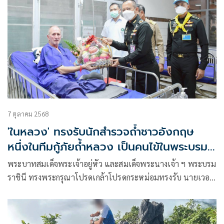
7 ตุลาคม 2568
'ในหลวง' ทรงรับนักสำรวจถ้ำชาวอังกฤษ
หนึ่งในทีมกู้ภัยถ้ำหลวง เป็นคนไข้ในพระบรม
ราชานุเคราะห์
พระบาทสมเด็จพระเจ้าอยู่หัว และสมเด็จพระนางเจ้า ฯ พระบรม
ราชินี ทรงพระกรุณาโปรดเกล้าโปรดกระหม่อมทรงรับ นายเวอร์
นอน แฮร์รี่ อันสเวิร์ธ (Mr. Vernon Harry Unsworth) ซึ่งป่วยด้วย
โรคปอดอักเสบ และเข้ารักษาตัวอยู่ที่โรงพยาบาลแม่จัน อำเภอ
แม่จัน จังหวัดเชียงราย ไว้เป็นคนไข้ในพระบรมราชานุเคราะห์