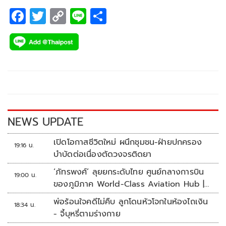
F
T
C
Li
S
ac
wi
o
n
h
e
tt
p
e
ar
b
er
y
e
o
Li
o
n
k
k
NEWS UPDATE
เปิดโอกาสชีวิตใหม่ ผนึกชุมชน-ฝ่ายปกครอง
19:16 น.
บำบัดต่อเนื่องตัดวงจรติดยา
‘ภัทรพงศ์’ ลุยยกระดับไทย ศูนย์กลางการบิน
19:00 น.
ของภูมิภาค World-Class Aviation Hub |
ห้องข่าวไทยโพสต์สุดสัปดาห์
พ่อร้อนใจคดีไม่คืบ ลูกโดนหัวโจกในห้องไถเงิน
18:34 น.
- จี้บุหรี่ตามร่างกาย