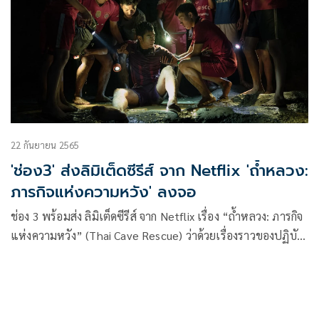
ประเภท Ia
22 กันยายน 2565
'ช่อง3' ส่งลิมิเต็ดซีรีส์ จาก Netflix 'ถํ้าหลวง:
ภารกิจแห่งความหวัง' ลงจอ
ช่อง 3 พร้อมส่ง ลิมิเต็ดซีรีส์ จาก Netflix เรื่อง “ถ้ำหลวง: ภารกิจ
แห่งความหวัง” (Thai Cave Rescue) ว่าด้วยเรื่องราวของปฏิบัติ
การกู้ชีพ 13 หมูป่าที่ถ้ำหลวง เหตุการณ์สำคัญที่เคยอยู่ในความ
สนใจของคนจากทั่วโลก มาออกอากาศให้คนไทยได้รับชมทาง
หน้าจอช่อง 3 เริ่มตอนแรก วันพฤหัสบดีที่ 22 ก.ย. 2565