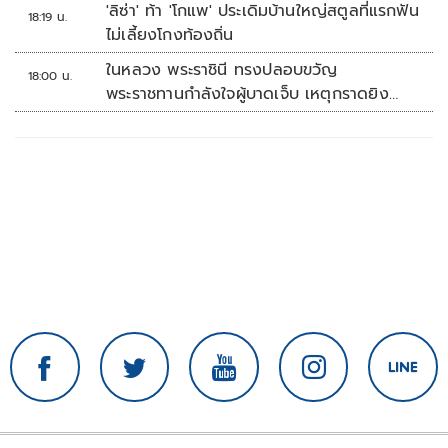
'ลิซ่า' ท้า 'โกแพ' ประเดิมบ้านใหญ่สตูลที่แรกฟัน
18:19 น.
ไม่เลี้ยงโกงท้องถิ่น
ในหลวง พระราชินี ทรงปลอบขวัญ
18:00 น.
พระราชทานกำลังใจผู้บาดเจ็บ เหตุกราดยิง
รร.เทพศิรินทร์นนทบุรี