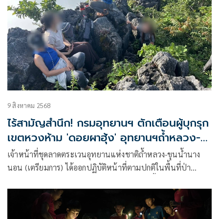
9 สิงหาคม 2568
ไร้สามัญสำนึก! กรมอุทยานฯ ตักเตือนผู้บุกรุก
เขตหวงห้าม 'ดอยผาฮุ้ง' อุทยานฯถ้ำหลวง-
นางนอน
เจ้าหน้าที่ชุดลาดตระเวนอุทยานแห่งชาติถ้ำหลวง-ขุนน้ำนาง
นอน (เตรียมการ)​ ได้ออกปฏิบัติหน้าที่ตามปกติในพื้นที่ป่า
อนุรักษ์ โดยมุ่งเน้นเส้นทาง ดอยผาฮุ้ง ซึ่งเป็นพื้นที่สำคัญที่มี
ระบบนิเวศเปราะบางและถูกกำหนดให้เป็น เขตธรรมชาติหวง
ห้าม (Strict Nature Reserve zone) ตามหลักการของ IUCN