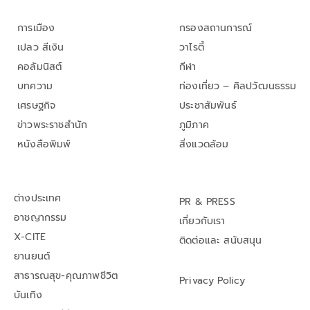
การเมือง
กรองสถานการณ์
เปลว สีเงิน
วาไรตี้
คอลัมนิสต์
กีฬา
บทความ
ท่องเที่ยว – ศิลปวัฒนธรรม
เศรษฐกิจ
ประชาสัมพันธ์
ข่าวพระราชสำนัก
ภูมิภาค
หนังสือพิมพ์
สิ่งแวดล้อม
ต่างประเทศ
PR & PRESS
อาชญากรรม
เกี่ยวกับเรา
X-CITE
ติดต่อและ สนับสนุน
ยานยนต์
สาธารณสุข-คุณภาพชีวิต
Privacy Policy
บันเทิง