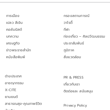
การเมือง
กรองสถานการณ์
เปลว สีเงิน
วาไรตี้
คอลัมนิสต์
กีฬา
บทความ
ท่องเที่ยว – ศิลปวัฒนธรรม
เศรษฐกิจ
ประชาสัมพันธ์
ข่าวพระราชสำนัก
ภูมิภาค
หนังสือพิมพ์
สิ่งแวดล้อม
ต่างประเทศ
PR & PRESS
อาชญากรรม
เกี่ยวกับเรา
X-CITE
ติดต่อและ สนับสนุน
ยานยนต์
สาธารณสุข-คุณภาพชีวิต
Privacy Policy