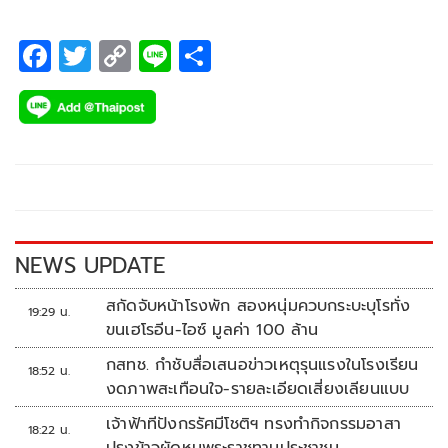
พร้อมเป็นทนายให้ “แอนนา” หากถูก “กระติก-อิจศรินทร์ จุฑา
สุขสวัสดิ์” ฟ้อง
F
T
C
Li
S
ac
wi
o
n
h
e
tt
p
e
ar
b
er
y
e
o
Li
o
n
k
k
NEWS UPDATE
สกัดจับหน้าโรงพัก สองหนุ่มควบกระบะบุโรทั่ง
19:29 น.
ขนเฮโรอีน-ไอซ์ มูลค่า 100 ล้าน
กสทช. กำชับสื่อเสนอข่าวเหตุรุนแรงในโรงเรียน
18:52 น.
งดภาพสะเทือนใจ-รายละเอียดเสี่ยงเลียนแบบ
เจ้าฟ้าทีปังกรรัศมีโชติฯ ทรงทำกิจกรรมอาสา
18:22 น.