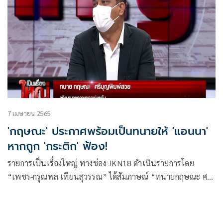
7 เมษายน 2565
'กฤษณะ' ประกาศพร้อมเป็นทนายให้ 'แอนนา'
หากถูก 'กระติก' ฟ้อง!
รายการเป็นเรื่องใหญ่ ทางช่อง JKN18 ดำเนินรายการโดย
“เพชร-กรุณพล เทียนสุวรรณ” ได้สัมภาษณ์ “ทนายกฤษณะ ศรี
บุญพิมพ์สวย” อดีตทนายแม่ มาพร้อม “ทนายวิวัฒน์ สมบัติ
หลาย” ว่าที่ทนาย “กระติก” ผู้จัดการส่วนตัวของ “แตงโม-นิดา
พัชรวีระพงษ์” นางเอกสาวผู้ล่วงลับ โดยทนายกฤษณะประกาศ