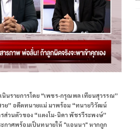
ดำเนินรายการโดย “เพชร-กรุณพล เทียนสุวรรณ”
สวย” อดีตทนายแม่ มาพร้อม “ทนายวิวัฒน์
ดการส่วนตัวของ “แตงโม-นิดา พัชรวีระพงษ์”
ระกาศพร้อมเป็นทนายให้ "แอนนา" หากถูก