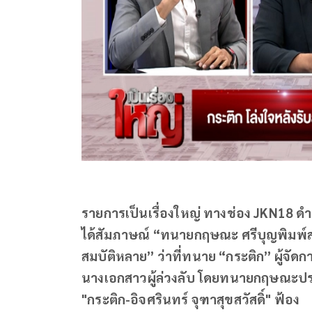
รายการเป็นเรื่องใหญ่ ทางช่อง JKN18 
ได้สัมภาษณ์ “ทนายกฤษณะ ศรีบุญพิมพ์
สมบัติหลาย” ว่าที่ทนาย “กระติก” ผู้จั
นางเอกสาวผู้ล่วงลับ โดยทนายกฤษณะป
"กระติก-อิจศรินทร์ จุฑาสุขสวัสดิ์" ฟ้อง