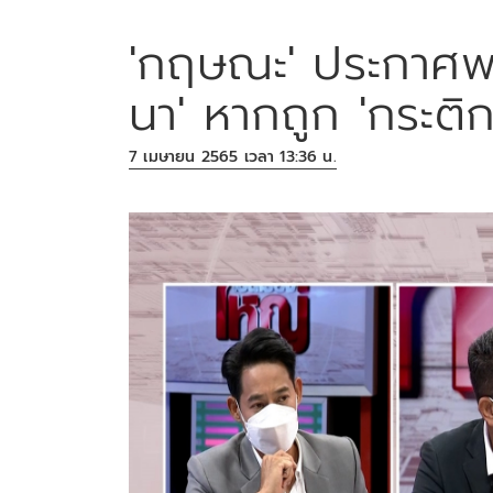
'กฤษณะ' ประกาศพร
นา' หากถูก 'กระติก
7 เมษายน 2565 เวลา 13:36 น.