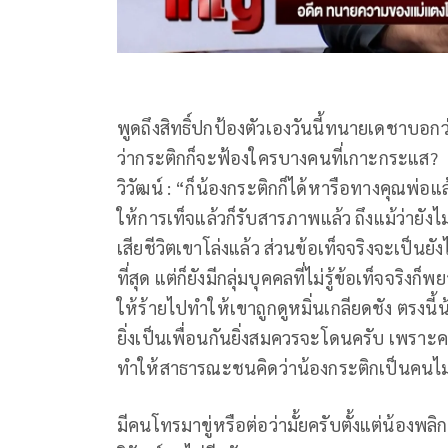
พูดถึงสิทธิ์ปกป้องตัวเองวันนี้ทนายเดชาบอกว
ว่ากระติกก็จะฟ้องใครบางคนที่เกาะกระแส?
วิวัฒน์ : “ก็น้องกระติกก็ได้หารือทางคุณพ่อแ
ให้การเท็จแล้วก็รับสารภาพแล้ว ถึงแม้ว่ายัง
เสียชีวิตเขาโล่งแล้ว ส่วนข้อเท็จจริงจะเป็
ที่สุด แต่ก็ยังมีกลุ่มบุคคลที่ไม่รู้ข้อเท็จจร
ให้ร้ายไปทำให้เขาถูกดูหมิ่นเกลียดชัง ตรงนี้
ยิ่งเป็นเพื่อนกันยิ่งสมควรจะโดนครับ เพราะ
ทำให้สาธารณะชนคิดว่าน้องกระติกเป็นคนไ
มีคนโทรมาขู่หรือต่อว่ามั้ยครับตั้งแต่น้องพล