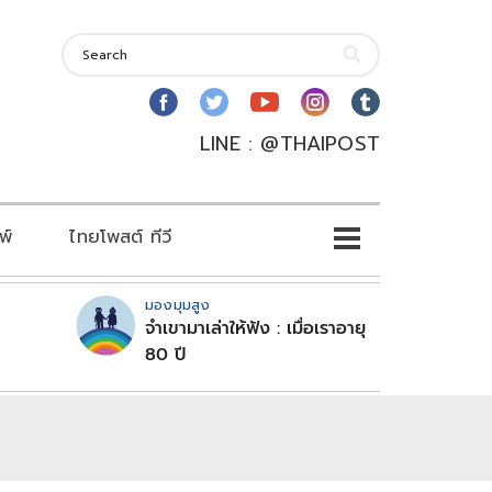
LINE : @THAIPOST
พ์
ไทยโพสต์ ทีวี
มองมุมสูง
จำเขามาเล่าให้ฟัง : เมื่อเราอายุ
80 ปี