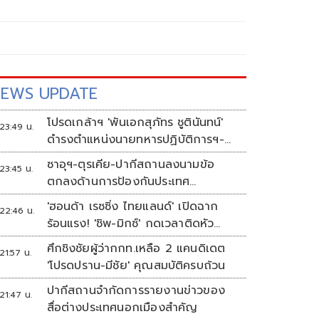
EWS UPDATE
โปรดเกล้าฯ 'พันเอกสุภัทร ชูตินันทน์'
23:49 น.
ดำรงตำแหน่งนายทหารปฏิบัติการฯ-
พระราชทานยศ 'พลตรี'
ซาอุฯ-ตุรเคีย-ปากีสถานลงนามข้อ
23:45 น.
ตกลงด้านการป้องกันประเทศ
ท่ามกลางสงครามในภูมิภาค
'ฮอนด้า เรซซิ่ง ไทยแลนด์' เปิดฉาก
22:46 น.
ร้อนแรง! 'ชิพ-มิกซ์' กดเวลาติดหัว
แถว ARRC สนาม 4 ที่มัลดาลิกา
ศึกชิงชัยผู้ว่ากกท.เหลือ 2 แคนดิเดต
21:57 น.
'โปรดปราน-มีชัย' คุณสมบัติครบถ้วน
ปากีสถานจำกัดการรายงานข่าวของ
21:47 น.
สื่อต่างประเทศนอกเมืองสำคัญ