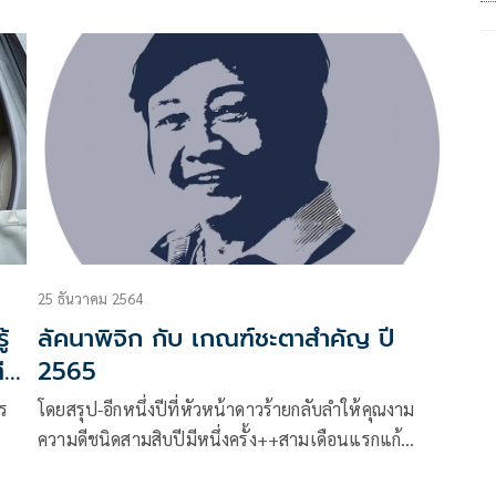
ระ
ของ
25 ธันวาคม 2564
้
ลัคนาพิจิก กับ เกณฑ์ชะตาสำคัญ ปี
ี
2565
ร
โดยสรุป-อีกหนึ่งปีที่หัวหน้าดาวร้ายกลับลำให้คุณงาม
ความดีชนิดสามสิบปีมีหนึ่งครั้ง++สามเดือนแรกแก้
ปัญหาได้เกิดความรื่นรมย์ในครัวเรือน++แต่สามเดือน