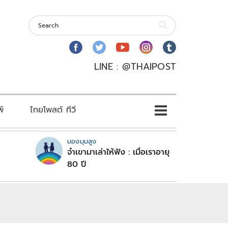
LINE : @THAIPOST
พ์
ไทยโพสต์ ทีวี
มองมุมสูง
จำเขามาเล่าให้ฟัง : เมื่อเราอายุ
80 ปี