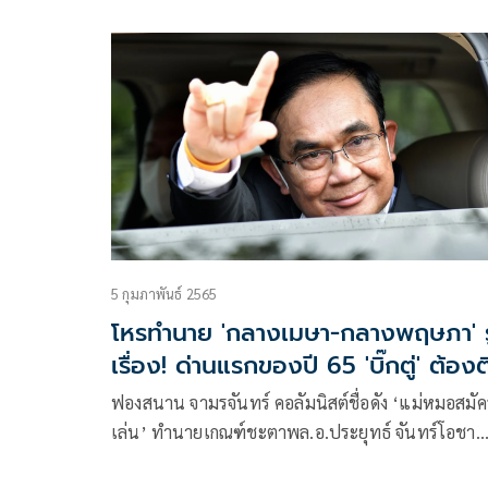
ดังเท่าพระยาโหราธิบดี หรือเจ้ากรมโหรสมัยสมเด็จพ
นารายณ์มหาราช แห่งกรุงศรีอยุธยา ที่ท่านเป็นบิดา
ศรีปราชย์
5 กุมภาพันธ์ 2565
โหรทำนาย 'กลางเมษา-กลางพฤษภา' รู
เรื่อง! ด่านแรกของปี 65 'บิ๊กตู่' ต้องต
ฝ่า
ฟองสนาน จามรจันทร์ คอลัมนิสต์ชื่อดัง ‘แม่หมอสมัค
เล่น’ ทำนายเกณฑ์ชะตาพล.อ.ประยุทธ์ จันทร์โอชา
นายกรัฐมนตรี ว่า “กลางเมษา-กลางพฤษภา 2565