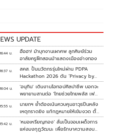
EWS UPDATE
ฮือฮา! ม้าบุกงานเผาศพ ลูกศิษย์ร่วม
16:44 น.
อาลัยครูฝึกสอนม้าแสดงเมืองอ่างทอง
สคส. ปั้นนวัตกรรุ่นใหม่ผ่าน PDPA
16:37 น.
Hackathon 2026 ดัน ‘Privacy by
Design for all’ สู่โซลูชันคุ้มครอง
'อนุทิน' เดินงานโอทอปศิลปาชีพ บอกจะ
16:04 น.
ข้อมูลส่วนบุคคลที่ใช้ได้จริง
พยายามสานต่อ 'ไทยช่วยไทยพลัส เฟส
2'
นายกฯ ย้ำต้องเน้นควบคุมอาวุธปืนหลัง
15:55 น.
เหตุกราดยิง แก้กฎหมายให้เข้มงวด ตั้ง
ด่านตรวจเพิ่ม
'หมอเหรียญทอง' ลั่นเป็นจอมเผด็จการ
15:42 น.
แห่งมงกุฎวัฒนะ เพื่อรักษาความสงบ