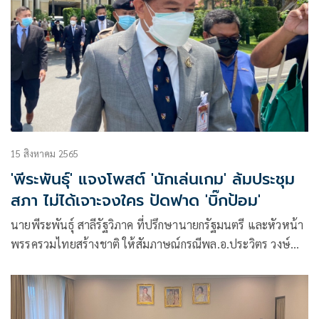
15 สิงหาคม 2565
'พีระพันธุ์' แจงโพสต์ 'นักเล่นเกม' ล้มประชุม
สภา ไม่ได้เจาะจงใคร ปัดฟาด 'บิ๊กป้อม'
นายพีระพันธุ์ สาลีรัฐวิภาค ที่ปรึกษานายกรัฐมนตรี และหัวหน้า
พรรครวมไทยสร้างชาติ ให้สัมภาษณ์กรณีพล.อ.ประวิตร วงษ์
สุวรรณ รองนายกรัฐมนตรี และหัวหน้าพรรคพลังประชารัฐ โยน
ให้มาถามตนเองที่โพสต์เฟซบุ๊กระบุว่ามีนักเล่นเกมที่หัวหน้าทีม
ให้ลูกทีมไปลงชื่อ