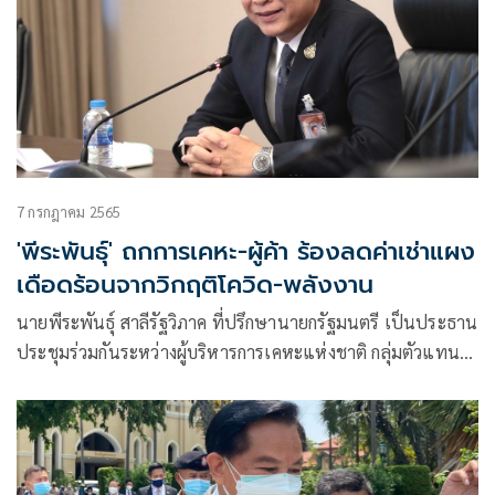
7 กรกฎาคม 2565
'พีระพันธุ์' ถกการเคหะ-ผู้ค้า ร้องลดค่าเช่าแผง
เดือดร้อนจากวิกฤติโควิด-พลังงาน
นายพีระพันธุ์ สาลีรัฐวิภาค ที่ปรึกษานายกรัฐมนตรี เป็นประธาน
ประชุมร่วมกันระหว่างผู้บริหารการเคหะแห่งชาติ กลุ่มตัวแทน
ภาคประชาชน ผู้ค้าจากตลาดห้วยขวาง ตลาดดินแดง