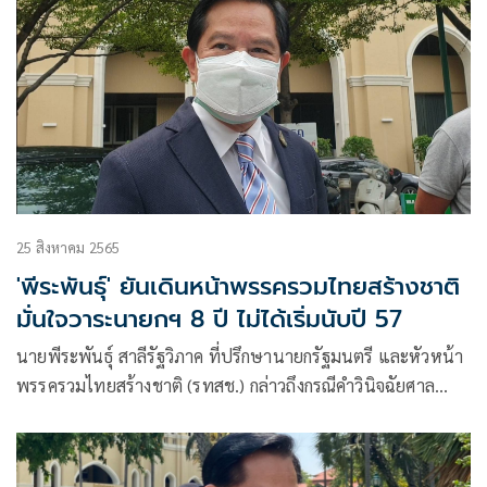
25 สิงหาคม 2565
'พีระพันธุ์' ยันเดินหน้าพรรครวมไทยสร้างชาติ
มั่นใจวาระนายกฯ 8 ปี ไม่ได้เริ่มนับปี 57
นายพีระพันธุ์ สาลีรัฐวิภาค ที่ปรึกษานายกรัฐมนตรี และหัวหน้า
พรรครวมไทยสร้างชาติ (รทสช.) กล่าวถึงกรณีคำวินิจฉัยศาล
รัฐธรรมนูญประเด็นวาระดำรงตำแหน่งนายกรัฐมนตรี 8 ปี