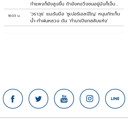
กำแพงก็ยังสูงขึ้น ถ้ายังคงวิ่งชนอยู่มันก็เจ็บ
หัวอีก
'วราวุธ' แนะรับมือ 'ซูเปอร์เอลนีโญ' หนุนกักเก็บ
16:03 น.
น้ำ-ทำฝนหลวง ดัน 'ทำนาเปียกสลับแห้ง'