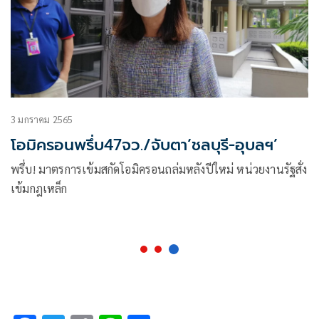
3 มกราคม 2565
โอมิครอนพรึ่บ47จว./จับตา‘ชลบุรี-อุบลฯ’
พรึ่บ! มาตรการเข้มสกัดโอมิครอนถล่มหลังปีใหม่ หน่วยงานรัฐสั่ง
เข้มกฎเหล็ก