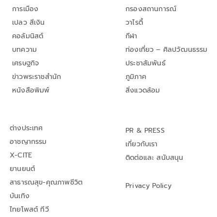
การเมือง
กรองสถานการณ์
เปลว สีเงิน
วาไรตี้
คอลัมนิสต์
กีฬา
บทความ
ท่องเที่ยว – ศิลปวัฒนธรรม
เศรษฐกิจ
ประชาสัมพันธ์
ข่าวพระราชสำนัก
ภูมิภาค
หนังสือพิมพ์
สิ่งแวดล้อม
ต่างประเทศ
PR & PRESS
อาชญากรรม
เกี่ยวกับเรา
X-CITE
ติดต่อและ สนับสนุน
ยานยนต์
สาธารณสุข-คุณภาพชีวิต
Privacy Policy
บันเทิง
ไทยโพสต์ ทีวี