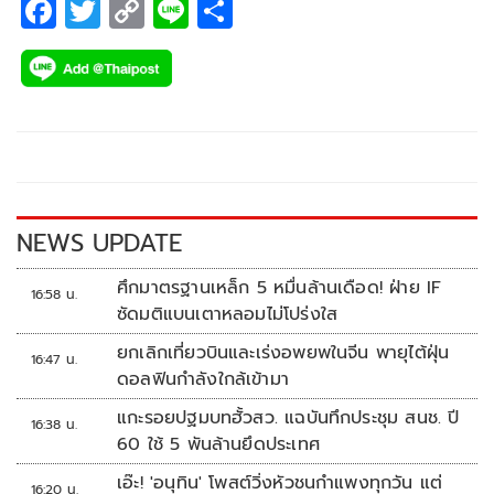
F
T
C
Li
S
ac
wi
o
n
h
e
tt
p
e
ar
b
er
y
e
o
Li
o
n
k
k
NEWS UPDATE
ศึกมาตรฐานเหล็ก 5 หมื่นล้านเดือด! ฝ่าย IF
16:58 น.
ซัดมติแบนเตาหลอมไม่โปร่งใส
ยกเลิกเที่ยวบินและเร่งอพยพในจีน พายุไต้ฝุ่น
16:47 น.
ดอลฟินกำลังใกล้เข้ามา
แกะรอยปฐมบทฮั้วสว. แฉบันทึกประชุม สนช. ปี
16:38 น.
60 ใช้ 5 พันล้านยึดประเทศ
เอ๊ะ! 'อนุทิน' โพสต์วิ่งหัวชนกำแพงทุกวัน แต่
16:20 น.