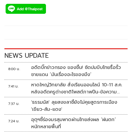
ac
wi
o
n
h
e
tt
p
e
ar
b
er
y
e
o
Li
o
n
k
k
NEWS UPDATE
อดีตบิ๊กข่าวกรอง ของขึ้น! ซัดปมบีบไทยรื้อรั้ว
8:00 น.
ชายแดน ‘มันเรื่องอะไรของมึง’
หาดใหญ่วิทยาลัย สั่งเรียนออนไลน์ 10-11 ส.ค.
7:41 น.
หลังอดีตครูต่างชาติโพสต์ภาพปืน-ข้อความ
ข่มขู่
'ธรรมนัส' ลุยสงขลาชี้ยังไม่คุยสูตรการเมือง
7:37 น.
'เขียว-ส้ม-แดง'
อุตุฯชี้ร่องมรสุมพาดผ่านไทยส่งผล ‘ฝนตก’
7:24 น.
หนักหลายพื้นที่