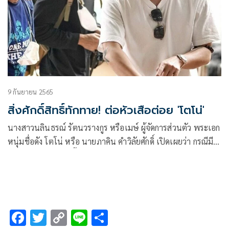
9 กันยายน 2565
สิ่งศักดิ์สิทธิ์ทักทาย! ต่อหัวเสือต่อย 'โตโน่'
นางสาวนลินธรณ์ รัตนวรางกูร หรือเมษ์ ผู้จัดการส่วนตัว พระเอก
หนุ่มชื่อดัง โตโน่ หรือ นายภาคิน คำวิลัยศักดิ์ เปิดเผยว่า กรณีมี
เหตุการณ์ระทึกเกิดขึ้นกับโตโน่ หลังมีทีมงานโพสต์ข้อความผ่าน
ไอจี ขณะโตโน่ พร้อมทีมงาน
F
T
C
Li
S