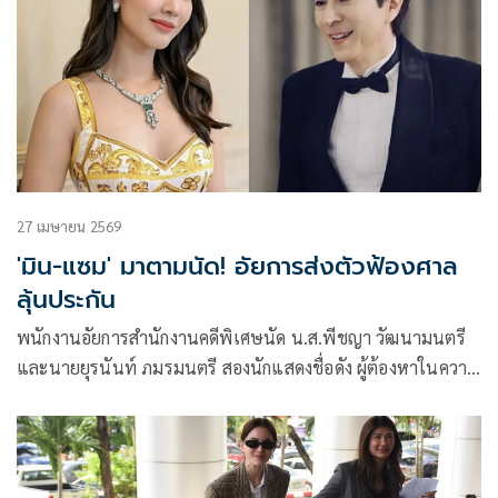
27 เมษายน 2569
'มิน-แซม' มาตามนัด! อัยการส่งตัวฟ้องศาล
ลุ้นประกัน
พนักงานอัยการสำนักงานคดีพิเศษนัด น.ส.พีชญา วัฒนามนตรี
และนายยุรนันท์ ภมรมนตรี สองนักแสดงชื่อดัง ผู้ต้องหาในความ
ผิดฐานร่วมกันฉ้อโกงประชาชน