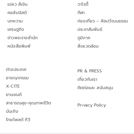
เปลว สีเงิน
วาไรตี้
คอลัมนิสต์
กีฬา
บทความ
ท่องเที่ยว – ศิลปวัฒนธรรม
เศรษฐกิจ
ประชาสัมพันธ์
ข่าวพระราชสำนัก
ภูมิภาค
หนังสือพิมพ์
สิ่งแวดล้อม
ต่างประเทศ
PR & PRESS
อาชญากรรม
เกี่ยวกับเรา
X-CITE
ติดต่อและ สนับสนุน
ยานยนต์
สาธารณสุข-คุณภาพชีวิต
Privacy Policy
บันเทิง
ไทยโพสต์ ทีวี