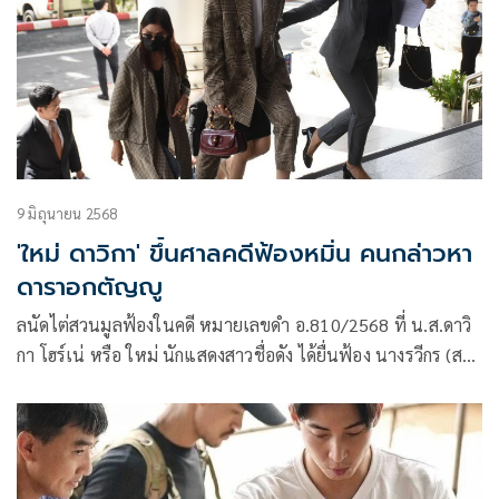
9 มิถุนายน 2568
'ใหม่ ดาวิกา' ขึ้นศาลคดีฟ้องหมิ่น คนกล่าวหา
ดาราอกตัญญู
ลนัดไต่สวนมูลฟ้องในคดี หมายเลขดำ อ.810/2568 ที่ น.ส.ดาวิ
กา โฮร์เน่ หรือ ใหม่ นักแสดงสาวชื่อดัง ได้ยื่นฟ้อง นางรวีกร (สง
สนนามสกุล) ฐานหมิ่นประมาทโดยการโฆษณา