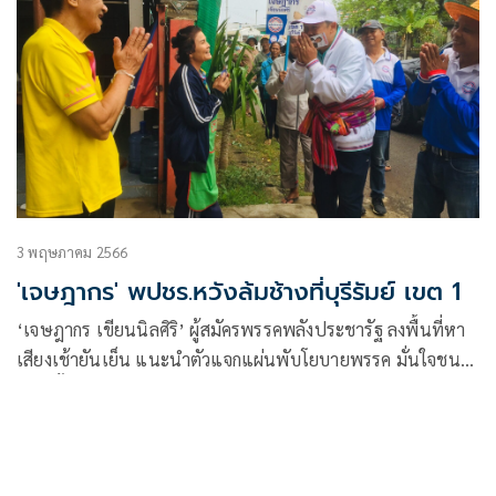
3 พฤษภาคม 2566
'เจษฎากร' พปชร.หวังล้มช้างที่บุรีรัมย์ เขต 1
‘เจษฎากร เขียนนิลศิริ’ ผู้สมัครพรรคพลังประชารัฐ ลงพื้นที่หา
เสียงเช้ายันเย็น แนะนำตัวแจกแผ่นพับโยบายพรรค มั่นใจชนะ
เลือกตั้ง ประชาชนตอบรับนโยบายพรรค ต้องการเปลี่ยนแปลง