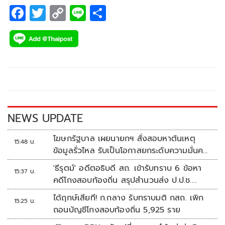
F
T
C
Li
S
ac
wi
o
n
h
e
tt
p
e
ar
b
er
y
e
o
Li
o
n
k
k
NEWS UPDATE
โฆษกรัฐบาล เผยนายกฯ สั่งสอบหาต้นเหตุ
15:48 น.
ข้อมูลรั่วไหล รับเป็นโอกาสยกระดับความมั่นคง
ปลอดภัยข้อมูลภาครัฐทั้งระบบ
'ธีรุตม์' อดีตอธิบดี สถ. เข้ารับทราบ 6 ข้อหา
15:37 น.
คดีโกงสอบท้องถิ่น สรุปสำนวนส่ง ป.ป.ช.
สัปดาห์หน้า
ได้ฤกษ์เสียที! ก.กลาง รับทราบมติ กสถ. เพิก
15:25 น.
ถอนบัญชีโกงสอบท้องถิ่น 5,925 ราย