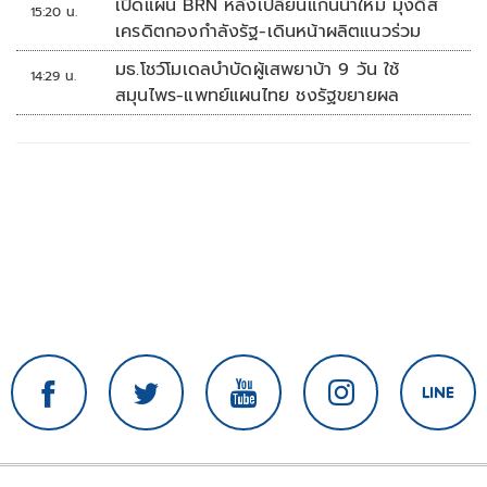
เปิดแผน BRN หลังเปลี่ยนแกนนำใหม่ มุ่งดิส
15:20 น.
เครดิตกองกำลังรัฐ-เดินหน้าผลิตแนวร่วม
มธ.โชว์โมเดลบำบัดผู้เสพยาบ้า 9 วัน ใช้
14:29 น.
สมุนไพร-แพทย์แผนไทย ชงรัฐขยายผล