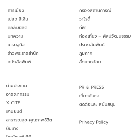
การเมือง
กรองสถานการณ์
เปลว สีเงิน
วาไรตี้
คอลัมนิสต์
กีฬา
บทความ
ท่องเที่ยว – ศิลปวัฒนธรรม
เศรษฐกิจ
ประชาสัมพันธ์
ข่าวพระราชสำนัก
ภูมิภาค
หนังสือพิมพ์
สิ่งแวดล้อม
ต่างประเทศ
PR & PRESS
อาชญากรรม
เกี่ยวกับเรา
X-CITE
ติดต่อและ สนับสนุน
ยานยนต์
สาธารณสุข-คุณภาพชีวิต
Privacy Policy
บันเทิง