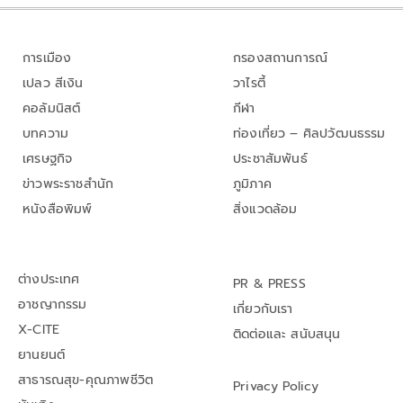
การเมือง
กรองสถานการณ์
เปลว สีเงิน
วาไรตี้
คอลัมนิสต์
กีฬา
บทความ
ท่องเที่ยว – ศิลปวัฒนธรรม
เศรษฐกิจ
ประชาสัมพันธ์
ข่าวพระราชสำนัก
ภูมิภาค
หนังสือพิมพ์
สิ่งแวดล้อม
ต่างประเทศ
PR & PRESS
อาชญากรรม
เกี่ยวกับเรา
X-CITE
ติดต่อและ สนับสนุน
ยานยนต์
สาธารณสุข-คุณภาพชีวิต
Privacy Policy