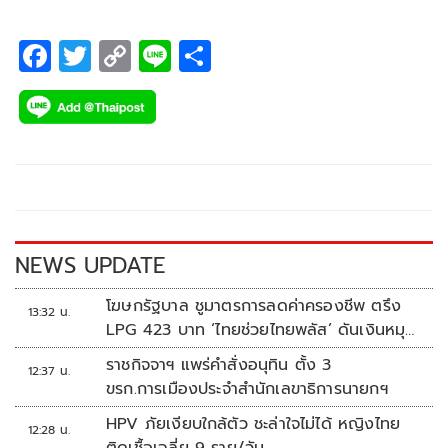
F
T
C
Li
S
ac
wi
o
n
h
e
tt
p
e
ar
b
er
y
e
o
Li
o
n
k
k
NEWS UPDATE
โฆษกรัฐบาล ชูมาตรการลดค่าครองชีพ ตรึง
13:32 น.
LPG 423 บาท ‘ไทยช่วยไทยพลัส’ ดันเงินหมุน
แสนล้าน
ราชกิจจาฯ แพร่คำสั่งอนุทิน ตั้ง 3
12:37 น.
ขรก.การเมืองประจำสำนักเลขาธิการนายกฯ
HPV ภัยเงียบใกล้ตัว ชะล่าใจไม่ได้ หญิงไทย
12:28 น.