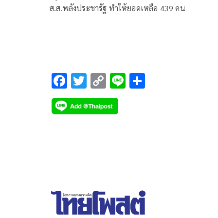
ส.ส.พลังประชารัฐ ทำให้ยอดเหลือ 439 คน
F
T
C
Li
S
ac
wi
o
n
h
e
tt
p
e
ar
b
er
y
e
o
Li
o
n
k
k