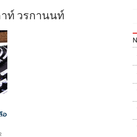
าท์ วรกานนท์
N
ลือ
2