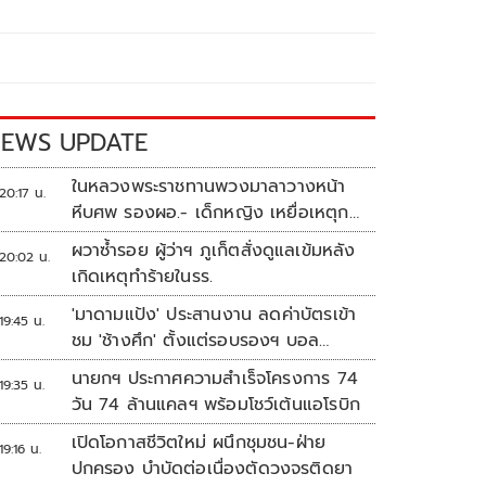
EWS UPDATE
ในหลวงพระราชทานพวงมาลาวางหน้า
20:17 น.
หีบศพ รองผอ.- เด็กหญิง เหยื่อเหตุก
ราดยิง
ผวาซ้ำรอย ผู้ว่าฯ ภูเก็ตสั่งดูแลเข้มหลัง
20:02 น.
เกิดเหตุทำร้ายในรร.
'มาดามแป้ง' ประสานงาน ลดค่าบัตรเข้า
19:45 น.
ชม 'ช้างศึก' ตั้งแต่รอบรองฯ บอล
อาเซียน
นายกฯ ประกาศความสำเร็จโครงการ 74
19:35 น.
วัน 74 ล้านแคลฯ พร้อมโชว์เต้นแอโรบิก
เปิดโอกาสชีวิตใหม่ ผนึกชุมชน-ฝ่าย
19:16 น.
ปกครอง บำบัดต่อเนื่องตัดวงจรติดยา