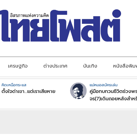
เศรษฐกิจ
ต่างประเทศ
บันเทิง
หนังสือพิม
คิดเหนือกระแส
แม่หมอสมัครเล่น
ตั้งใจด่าเขา...แต่เราเสียหาย
คู่มือทบทวนชีวิตช่วงพร
จร(7)เดินถอยหลังสำหร
ลัคนาราศีตอนที่2