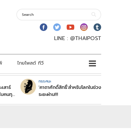
LINE : @THAIPOST
พ์
ไทยโพสต์ ทีวี
ทรรศนะ
ะเสาร์
'คาถาศักดิ์สิทธิ์'สำหรับโลกในช่วง
ับคนทุก
ระยะผ่าน!!!