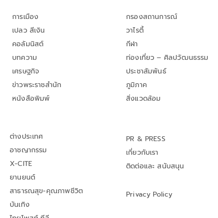
การเมือง
กรองสถานการณ์
เปลว สีเงิน
วาไรตี้
คอลัมนิสต์
กีฬา
บทความ
ท่องเที่ยว – ศิลปวัฒนธรรม
เศรษฐกิจ
ประชาสัมพันธ์
ข่าวพระราชสำนัก
ภูมิภาค
หนังสือพิมพ์
สิ่งแวดล้อม
ต่างประเทศ
PR & PRESS
อาชญากรรม
เกี่ยวกับเรา
X-CITE
ติดต่อและ สนับสนุน
ยานยนต์
สาธารณสุข-คุณภาพชีวิต
Privacy Policy
บันเทิง