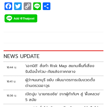
F
T
C
Li
S
ac
wi
o
n
h
e
tt
p
e
ar
b
er
y
e
o
Li
o
n
k
k
NEWS UPDATE
'เอกนิติ' สั่งทำ Risk Map สแกนพื้นที่เสี่ยง
16:44 น.
รับมือน้ำท่วม-ภัยแล้งภาคกลาง
ผู้ว่าฯนนทบุรี ขยับ เพิ่มมาตรการเข้มงวดตั้ง
16:41 น.
ด่านตรวจอาวุธ
เปิดปูม 'นายกธงชัย' จากผู้กำกับฯ สู่ 'ผึ้งหลวง'
16:36 น.
5 สมัย