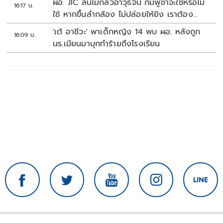
ผอ. JIC ลั่นไม่กลัวอาวุธจีน กัมพูชาจะใช้หรือไม่
16:17 น.
ใช้ หากขึ้นลำกล้อง ไม่ปล่อยให้ยิง เราต้อง
จัดการก่อน
'เต้ อาชีวะ' พาเด็กหญิง 14 พบ ผอ. หลังถูก
16:09 น.
นร.เมียนมาบุกทำร้ายถึงโรงเรียน