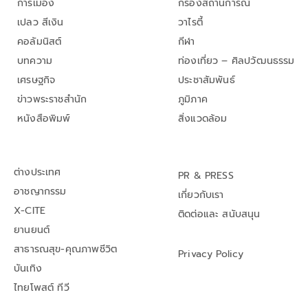
การเมือง
กรองสถานการณ์
เปลว สีเงิน
วาไรตี้
คอลัมนิสต์
กีฬา
บทความ
ท่องเที่ยว – ศิลปวัฒนธรรม
เศรษฐกิจ
ประชาสัมพันธ์
ข่าวพระราชสำนัก
ภูมิภาค
หนังสือพิมพ์
สิ่งแวดล้อม
ต่างประเทศ
PR & PRESS
อาชญากรรม
เกี่ยวกับเรา
X-CITE
ติดต่อและ สนับสนุน
ยานยนต์
สาธารณสุข-คุณภาพชีวิต
Privacy Policy
บันเทิง
ไทยโพสต์ ทีวี