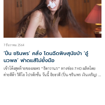
7 ธันวาคม 2564
‘ปิ่น ชรินพร’ คลั่ง โดนฉีดพิษสุนัขบ้า ‘อู๋
นวพล’ ฟาดแส้ไม่ยั้งมือ
เข้าโค้งสุดท้ายของละคร “ธิดาวานร” ทางช่อง 7HD ผลิตโดย
ค่ายดีด้า วิดีโอ โปรดักชั่น วันนี้ อิยะวดี (ปิ่น-ชรินพร เงินเจริญ) ก็
ยังโดนจัดหนักอีกแล้ว เพราะหลงกล คำรณ (อู๋-นวพล ภูวดล) ที่
หลอกให้ตามหา เพชรชมพู แล้วฉีดพิษสุนัขบ้าใส่จนเธอคลั่ง