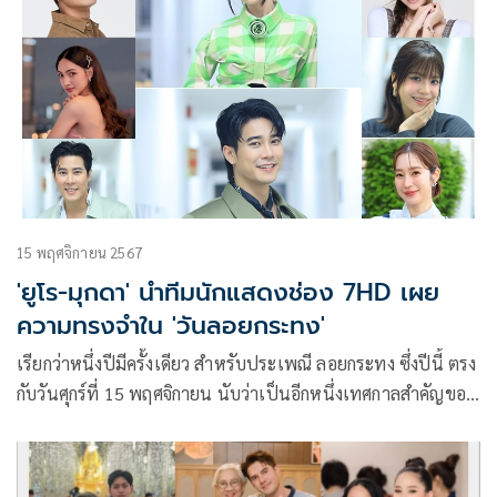
15 พฤศจิกายน 2567
'ยูโร-มุกดา' นำทีมนักแสดงช่อง 7HD เผย
ความทรงจำใน 'วันลอยกระทง'
เรียกว่าหนึ่งปีมีครั้งเดียว สำหรับประเพณี ลอยกระทง ซึ่งปีนี้ ตรง
กับวันศุกร์ที่ 15 พฤศจิกายน นับว่าเป็นอีกหนึ่งเทศกาลสำคัญของ
คนไทย ที่หลายคนต่างมีความประทับใจอยู่ในความทรงจำ เช่น
เดียวกับเหล่านักแสดงช่อง 7HD ที่กำลังมีผลงานละครออกอากาศ
ในขณะนี้ ที่จะมาเผยให้ฟัง พร้อมเชิญชวนแฟน ๆ หันมาใส่ใจ