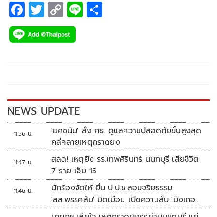
F
T
C
Li
S
ac
wi
o
n
h
e
tt
p
e
ar
b
er
y
e
o
Li
o
n
k
k
NEWS UPDATE
'ยศชนัน' สั่ง ศธ. ดูแลความปลอดภัยขั้นสูงสุด
11:56 น.
คลี่คลายเหตุกราดยิง
สลด! เหตุยิง รร.เทพศิรินทร์ นนทบุรี เสียชีวิต
11:47 น.
7 ราย เจ็บ 15
นักร้องจัดให้ ยื่น ป.ป.ช.สอบจริยธรรม
11:46 น.
'สส.พรรคส้ม' บิดเบือน เปิดความลับ 'บังเกอร์
ทหาร'
นายกฯ เสียใจ เหตุกราดยิงรร.ย่านนนทบุรี แย่