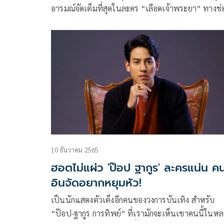
อารมณ์จัดเต็มที่สุดในละคร “เลือดเจ้าพระยา” ทางช่
3 อีกหนึ่งผลงานมาสเตอร์พีซของ กู๊ด-เฉิดบุญ ภักดีวิจิ
และ แก้ว-บุญจิรา ภักดีวิจิตร ผู้กำกับและผู้จัดจากค่าย 
หลอง จูเนียร์ ที่มัดรวมความสนุกครบทุกรสทั้งโรแมนต
ดราม่า แอ็กชั่น คอมเมดี้ และความแฟนตาซี ทำเอ
ละครเรียกร้องขอต่อเวลากันไม่หยุด
10 ธันวาคม 2565
ฮอตไม่แผ่ว 'ป๊อป ฐากูร' ละครแน่น คน
อินจัดอยากหยุมหัว!
เป็นนักแสดงตัวเต็งอีกคนของวงการบันเทิง สำหรับ
“ป๊อป-ฐากูร การทิพย์” ที่เรามักจะเห็นเขาคนนี้ในห