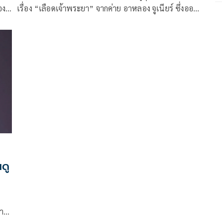
อง
เรื่อง “เลือดเจ้าพระยา” จากค่าย อาหลอง จูเนียร์ ซึ่งออก
ตร
อากาศทุกวันศุกร์-เสาร์-อาทิตย์ เวลา 20.20 น. ทางช่อง 3
อา
โดยเฉพาะฝีไม้ลายมือของนักแสดงอย่าง เด่นคุณ งาม
ิก
เนตร, บูม-สุภาพร วงษ์ถ้วยทอง, ป๊อป-ฐากูร การทิพย์,
าแฟน
แจ็คกี้-ชาเคอลีน มึ้นช์ และ ตั๊ก-นภัสกร มิตรธีรโรจน์ ร่วม
ด้วยนักแสดงอีกคับคั่ง
ดู
ลาก