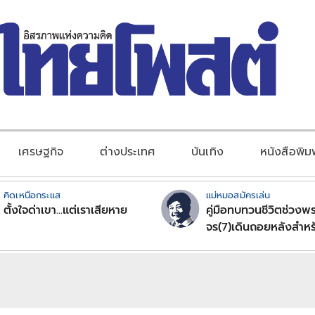
เศรษฐกิจ
ต่างประเทศ
บันเทิง
หนังสือพิม
คิดเหนือกระแส
แม่หมอสมัครเล่น
ตั้งใจด่าเขา...แต่เราเสียหาย
คู่มือทบทวนชีวิตช่วงพร
จร(7)เดินถอยหลังสำหร
ลัคนาราศีตอนที่2