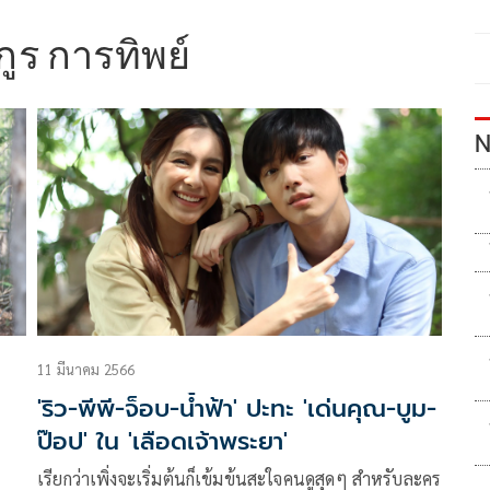
ูร การทิพย์
N
11 มีนาคม 2566
'ริว-พีพี-จ็อบ-น้ำฟ้า' ปะทะ 'เด่นคุณ-บูม-
ป๊อป' ใน 'เลือดเจ้าพระยา'
เรียกว่าเพิ่งจะเริ่มต้นก็เข้มข้นสะใจคนดูสุดๆ สำหรับละคร