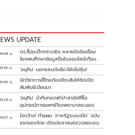
EWS UPDATE
ตร.ชี้ปมเด็กกราดยิง หลายปัจจัยเชื่อม
14:08 น.
โยงพบศึกษาข้อมูลปืนในออนไลน์เกือบ
2 ปี
13:45 น.
'อนุทิน' บอกแลนด์บริดจ์ยังไม่คุ้ม!
นักวิชาการชี้ไทยต้องขีดเส้นให้ชัดเปิด
13:40 น.
สัมพันธ์เมียนมา
'อนุทิน' นำทีมทอดผ้าป่าสามัคคีซื้อ
13:29 น.
อุปกรณ์การแพทย์โรงพยาบาลระนอง
ยอดเงินทำบุญ 20 ล้านบาท
ใจกว้าง! ทำแผน ‘ภาครัฐระบบเปิด’ ฉบับ
13:07 น.
แรกของไทย เปิดประชาชนตรวจสอบงบ