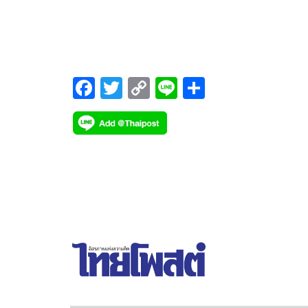
หลายบทบาทและแต่ละครั้งที่เขารับเล่นเรื่องไหนก็มั
เป็นที่น่าจับตามองอยู่เสมอ โดยเฉพาะบทร้ายๆ ในปีนี
กับ ช่อง 3
F
T
C
Li
S
ac
wi
o
n
h
e
tt
p
e
ar
b
er
y
e
o
Li
o
n
k
k