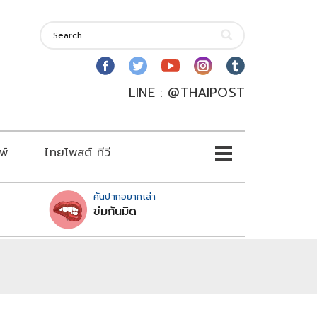
LINE : @THAIPOST
พ์
ไทยโพสต์ ทีวี
คันปากอยากเล่า
ข่มกันมิด