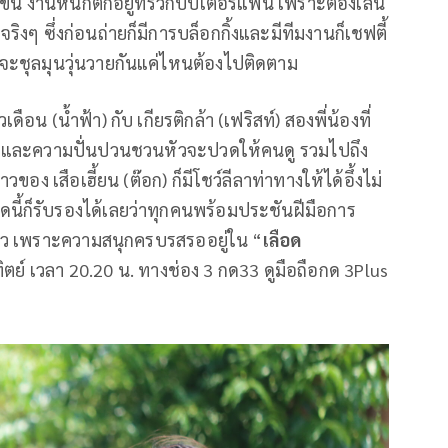
ขึ้น งานหนักตกอยู่ที่ริวกับปีเตอร์แพน เพราะต้องเล่น
ิงๆ ซึ่งก่อนถ่ายก็มีการบล็อกกิ้งและมีทีมงานก็เชฟตี้
จะชุลมุนวุ่นวายกันแค่ไหนต้องไปติดตาม
น (น้ำฟ้า) กับ เกียรติกล้า (เฟริสท์) สองพี่น้องที่
ยิ้มและความปั่นปวนชวนหัวจะปวดให้คนดู รวมไปถึง
ง เสือเฮี้ยน (ต๊อก) ก็มีโชว์ลีลาท่าทางให้ได้อึ้งไม่
ี้ก็รับรองได้เลยว่าทุกคนพร้อมประชันฝีมือการ
ียว เพราะความสนุกครบรสรออยู่ใน “
เลือด
ิตย์ เวลา 20.20 น. ทางช่อง 3 กด33 ดูมือถือกด 3Plus