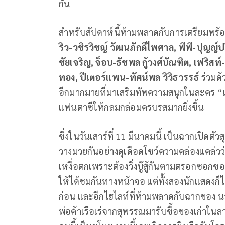
กัน
สำหรับสัปดาห์นี้ห้ามพลาดกับการเตรียมพร้
ริว-วชิรวิชญ์ วัฒนภักดีไพศาล, พีพี-ปุญญ์ปร
ชัยเจริญ, จ็อบ-ธัชพล กู้วงศ์บัณฑิต, เฟริส
ทอง, ปีเตอร์แพน-ทัศน์พล วิวิธวรรธ์
ร่วมด้
อีกมากมายที่มาเสริมทัพความสนุกในละคร “
แฟนตาซีให้กลมกล่อมครบรสมากยิ่งขึ้น
ซึ่งในวันเสาร์ที่ 11 มีนาคมนี้ เป็นฉากเปิดตั
วางมวยกันอย่างดุเดือดโชว์ความคล่องแคล่วว่อ
เหงื่อตกเพราะต้องวิ่งบู๊สู้กันตามตรอกซ
ให้ได้ชมกันทางหน้าจอ แต่ทั้งสองนักแสดงก็ไ
ก่อน และอีกไฮไลท์ที่ห้ามพลาดกับฉากของ นายห
พ่อค้าเรือเร่จากสุพรรณมารับซื้อของเก่าใน