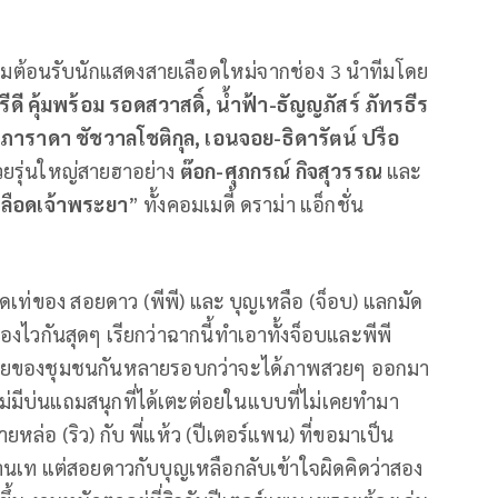
อมต้อนรับนักแสดงสายเลือดใหม่จากช่อง 3 นำทีมโดย
ีดี คุ้มพร้อม รอดสวาสดิ์, น้ำฟ้า-ธัญญภัสร์ ภัทรธีร
ท์-ภาราดา ชัชวาลโชติกุล, เอนจอย-ธิดารัตน์ ปรือ
วยรุ่นใหญ่สายฮาอย่าง
ต๊อก-ศุภกรณ์ กิจสุวรรณ
และ
เลือดเจ้าพระยา
” ทั้งคอมเมดี้ ดราม่า แอ็กชั่น
วสุดเท่ของ สอยดาว (พีพี) และ บุญเหลือ (จ็อบ) แลกมัด
งไวกันสุดๆ เรียกว่าฉากนี้ทำเอาทั้งจ็อบและพีพี
อกซอยของชุมชนกันหลายรอบกว่าจะได้ภาพสวยๆ ออกมา
ม่มีบ่นแถมสนุกที่ได้เตะต่อยในแบบที่ไม่เคยทำมา
ล่อ (ริว) กับ พี่แห้ว (ปีเตอร์แพน) ที่ขอมาเป็น
ลานเท แต่สอยดาวกับบุญเหลือกลับเข้าใจผิดคิดว่าสอง