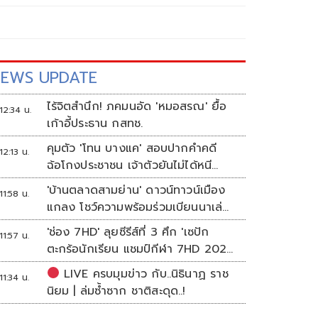
EWS UPDATE
ไร้จิตสำนึก! ภคมนอัด 'หมอสรณ' ยื้อ
12:34 น.
เก้าอี้ประธาน กสทช.
คุมตัว 'โทน บางแค' สอบปากคำคดี
12:13 น.
ฉ้อโกงประชาชน เจ้าตัวยันไม่ได้หนี
พร้อมสู้คดี
'บ้านตลาดสามย่าน' ดาวน์ทาวน์เมือง
11:58 น.
แกลง โชว์ความพร้อมร่วมเบียนนาเล่
ระยอง
'ช่อง 7HD' ลุยซีรีส์ที่ 3 ศึก 'เซปัก
11:57 น.
ตะกร้อนักเรียน แชมป์กีฬา 7HD 2026'
เปิดรับทีมหญิงครั้งแรก
LIVE ครบมุมข่าว กับ..นิธินาฏ ราช
11:34 น.
นิยม | ล่มซ้ำซาก ชาติสะดุด..!