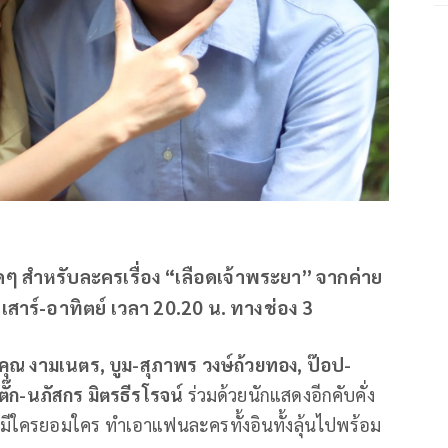
ูสุดๆ สำหรับละครเรื่อง “เลือดเจ้าพระยา” จากค่าย
-เสาร์-อาทิตย์ เวลา 20.20 น. ทางช่อง 3
นคุณ งามเนตร, บูม-สุภาพร วงษ์ถ้วยทอง, ป๊อป-
ตั๊ก-นภัสกร มิตรธีรโรจน์
ร่วมด้วยนักแสดงอีกคับคั่ง
ไม่มีใครยอมใคร ทำเอาแฟนละครทั้งอินทั้งลุ้นไปพร้อม