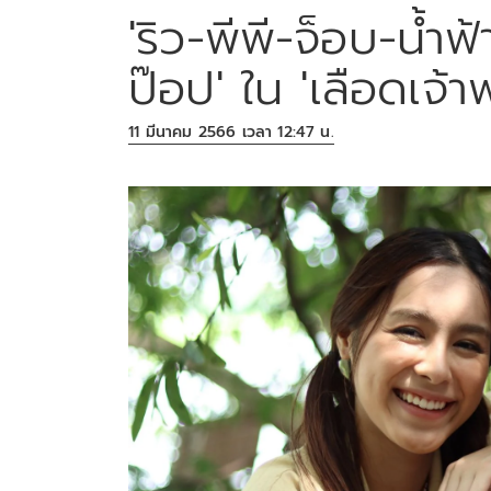
'ริว-พีพี-จ็อบ-น้ำฟ
ป๊อป' ใน 'เลือดเจ้า
11 มีนาคม 2566 เวลา 12:47 น.