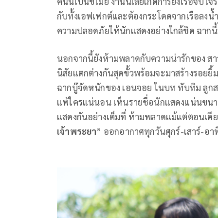
คนนี้เป็นขโมย งานนี้เลยเกิดการยิงเรือจับโจร
กับทั้งเอฟเฟกต์และต้องกระโดดจากเรือลงน้ำจร
ความปลอดภัยให้นักแสดงอย่างใกล้ชิด ฉากนี้
นอกจากนี้ยังห้ามพลาดกับความน่ารักของ สาวเดือ
นิสัยแตกต่างกันสุดขั้วพร้อมจะมาสร้างรอย
ฉากบู๊จัดหนักของ เอนจอย ในบท ทับทิม ลูกสาวขอ
แพ้ใครแน่นอน เห็นรายชื่อนักแสดงแน่นขนาดน
แสดงกันอย่างเต็มที่ ห้ามพลาดแม้แต่ตอนเด
เจ้าพระยา
” ออกอากาศทุกวันศุกร์-เสาร์-อาท