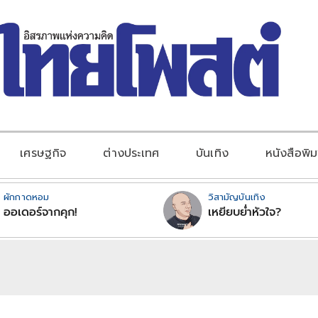
เศรษฐกิจ
ต่างประเทศ
บันเทิง
หนังสือพิม
ผักกาดหอม
วิสามัญบันเทิง
ออเดอร์จากคุก!
เหยียบย่ำหัวใจ?