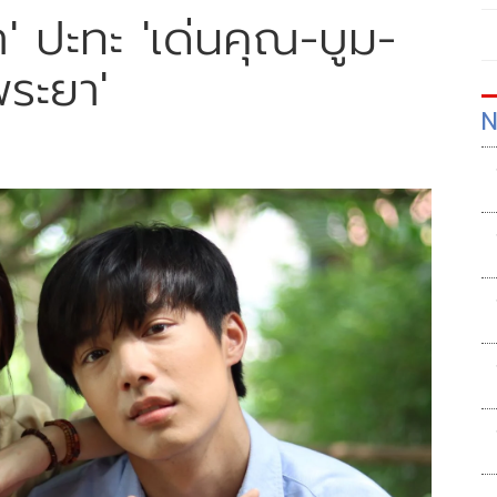
้า' ปะทะ 'เด่นคุณ-บูม-
พระยา'
N