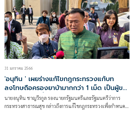
31 มกราคม 2566
'อนุทิน ' เผยร่างแก้ไขกฎกระทรวงแก้บท
ลงโทษถือครองยาบ้ามากกว่า 1 เม็ด เป็นผู้ขาย
ไม่เข้าครม.วันนี้
นายอนุทิน ชาญวีรกูล รองนายกรัฐมนตรีและรัฐมนตรีว่าการ
กระทรวงสาธารณสุข กล่าวถึงการแก้ไขกฎกระทรวงเพื่อกำหนด
บทลงโทษการถือครอง