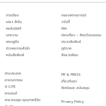
การเมือง
กรองสถานการณ์
เปลว สีเงิน
วาไรตี้
คอลัมนิสต์
กีฬา
บทความ
ท่องเที่ยว – ศิลปวัฒนธรรม
เศรษฐกิจ
ประชาสัมพันธ์
ข่าวพระราชสำนัก
ภูมิภาค
หนังสือพิมพ์
สิ่งแวดล้อม
ต่างประเทศ
PR & PRESS
อาชญากรรม
เกี่ยวกับเรา
X-CITE
ติดต่อและ สนับสนุน
ยานยนต์
สาธารณสุข-คุณภาพชีวิต
Privacy Policy