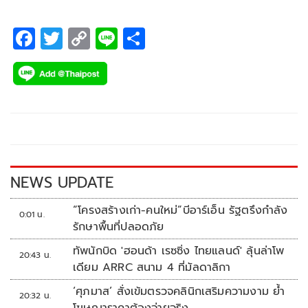
F
T
C
Li
S
ac
wi
o
n
h
e
tt
p
e
ar
b
er
y
e
o
Li
o
n
k
k
NEWS UPDATE
“โครงสร้างเก่า-คนใหม่”บีอาร์เอ็น รัฐตรึงกำลัง
0:01 น.
รักษาพื้นที่ปลอดภัย
ทัพนักบิด 'ฮอนด้า เรซซิ่ง ไทยแลนด์' ลุ้นล่าโพ
20:43 น.
เดียม ARRC สนาม 4 ที่มัลดาลิกา
‘ศุภมาส’ สั่งเข้มตรวจคลินิกเสริมความงาม ย้ำ
20:32 น.