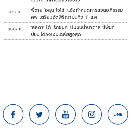
โฆษณาราคาต้องจ่ายจริง
พี่ชาย 'ฮลุน โซโล่' แจ้งกำหนดการสวดอภิธรรม
20:12 น.
ศพ เตรียมจัดพิธีฌาปนกิจ 11 ส.ค.
'ลลิดา' โต้ 'รักชนก' ปมงบน้ำบาดาล ชี้พื้นที่
20:07 น.
ปชน.ได้วงเงินเฉลี่ยสูงสุด