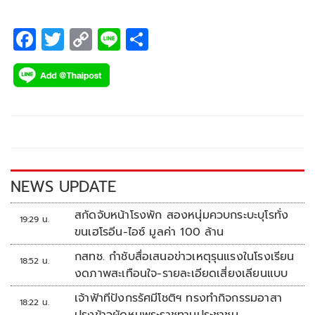
F
T
C
Li
S
ac
wi
o
n
h
e
tt
p
e
ar
b
er
y
e
o
Li
o
n
k
k
NEWS UPDATE
สกัดจับหน้าโรงพัก สองหนุ่มควบกระบะบุโรทั่ง
19:29 น.
ขนเฮโรอีน-ไอซ์ มูลค่า 100 ล้าน
กสทช. กำชับสื่อเสนอข่าวเหตุรุนแรงในโรงเรียน
18:52 น.
งดภาพสะเทือนใจ-รายละเอียดเสี่ยงเลียนแบบ
เจ้าฟ้าทีปังกรรัศมีโชติฯ ทรงทำกิจกรรมอาสา
18:22 น.