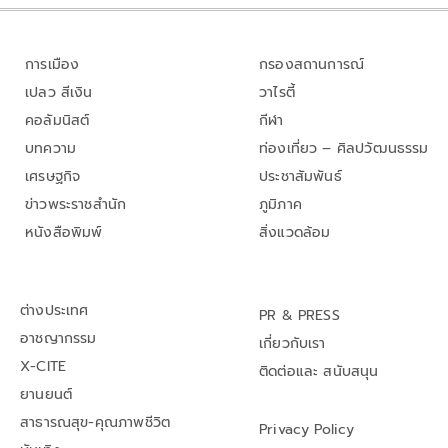
การเมือง
กรองสถานการณ์
เปลว สีเงิน
วาไรตี้
คอลัมนิสต์
กีฬา
บทความ
ท่องเที่ยว – ศิลปวัฒนธรรม
เศรษฐกิจ
ประชาสัมพันธ์
ข่าวพระราชสำนัก
ภูมิภาค
หนังสือพิมพ์
สิ่งแวดล้อม
ต่างประเทศ
PR & PRESS
อาชญากรรม
เกี่ยวกับเรา
X-CITE
ติดต่อและ สนับสนุน
ยานยนต์
สาธารณสุข-คุณภาพชีวิต
Privacy Policy