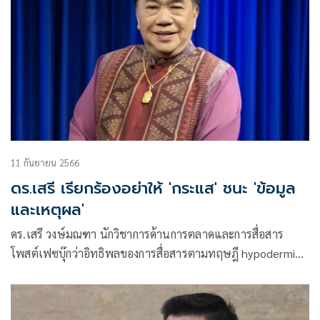
11 กันยายน 2566
ดร.เสรี เรียกร้องอย่าให้ 'กระแส' ชนะ 'ข้อมูล
และเหตุผล'
ดร.เสรี วงษ์มณฑา นักวิชาการด้านการตลาดและการสื่อสาร
โพสต์เฟซบุ๊กว่าอิทธิพลของการสื่อสารตามทฤษฎี hypodermic
needle theory กำลังสำแดงหลักฐาน