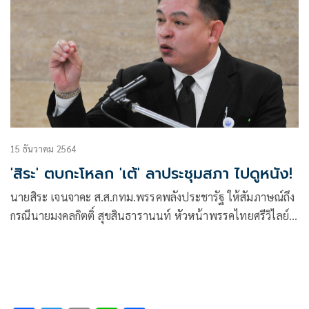
15 ธันวาคม 2564
'สิระ' ตบกะโหลก 'เต้' ลาประชุมสภา ไปดูหนัง!
นายสิระ เจนจาคะ ส.ส.กทม.พรรคพลังประชารัฐ ให้สัมภาษณ์ถึง
กรณีนายมงคลกิตติ์ สุขสินธารานนท์ หัวหน้าพรรคไทยศรีวิไลย์
ได้ทำการโพสต์ข้อความผ่านช่องทางเฟซบุ๊กส่วนตัวถึงลาประชุม
สภา เพื่อเดินทางเพื่อไปดูภาพยนต์ 4 Kings