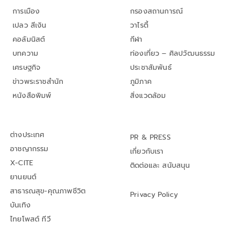
การเมือง
กรองสถานการณ์
เปลว สีเงิน
วาไรตี้
คอลัมนิสต์
กีฬา
บทความ
ท่องเที่ยว – ศิลปวัฒนธรรม
เศรษฐกิจ
ประชาสัมพันธ์
ข่าวพระราชสำนัก
ภูมิภาค
หนังสือพิมพ์
สิ่งแวดล้อม
ต่างประเทศ
PR & PRESS
อาชญากรรม
เกี่ยวกับเรา
X-CITE
ติดต่อและ สนับสนุน
ยานยนต์
สาธารณสุข-คุณภาพชีวิต
Privacy Policy
บันเทิง
ไทยโพสต์ ทีวี