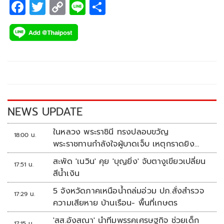
F
T
C
Li
S
ac
wi
o
n
h
e
tt
p
e
ar
b
er
y
e
o
Li
o
n
k
k
NEWS UPDATE
ในหลวง พระราชินี ทรงปลอบขวัญ
18:00 น.
พระราชทานกำลังใจผู้บาดเจ็บ เหตุกราดยิง
รร.เทพศิรินทร์นนทบุรี
สะพัด 'เนวิน' คุย 'บุญยิ่ง' จับตางูเขียวเปลี่ยน
17:51 น.
สีน้ำเงิน
5 จังหวัดภาคเหนือน้ำถล่มอ่วม ปภ.สั่งสำรวจ
17:29 น.
ความเสียหาย บ้านเรือน- พื้นที่เกษตร
'สส.อังสณา' นำทีมพรรคเศรษฐกิจ ช่วยเด็ก
17:15 น.