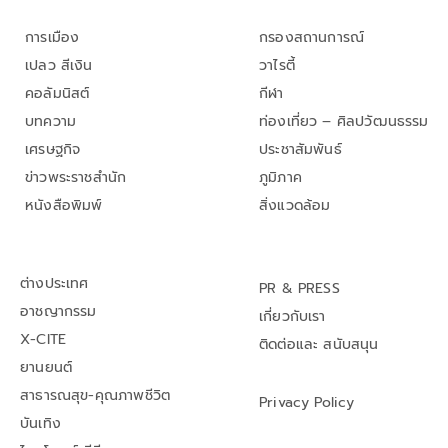
การเมือง
กรองสถานการณ์
เปลว สีเงิน
วาไรตี้
คอลัมนิสต์
กีฬา
บทความ
ท่องเที่ยว – ศิลปวัฒนธรรม
เศรษฐกิจ
ประชาสัมพันธ์
ข่าวพระราชสำนัก
ภูมิภาค
หนังสือพิมพ์
สิ่งแวดล้อม
ต่างประเทศ
PR & PRESS
อาชญากรรม
เกี่ยวกับเรา
X-CITE
ติดต่อและ สนับสนุน
ยานยนต์
สาธารณสุข-คุณภาพชีวิต
Privacy Policy
บันเทิง