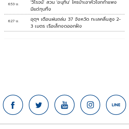
'วิโรจน์' สวน 'อนุทิน' ใครบ้าเอาหัวโขกกำแพง
6:53 น.
มีแต่ทุบทิ้ง
อุตุฯ เตือนฝนถล่ม 37 จังหวัด ทะเลคลื่นสูง 2-
6:27 น.
3 เมตร เรือเล็กงดออกฝั่ง