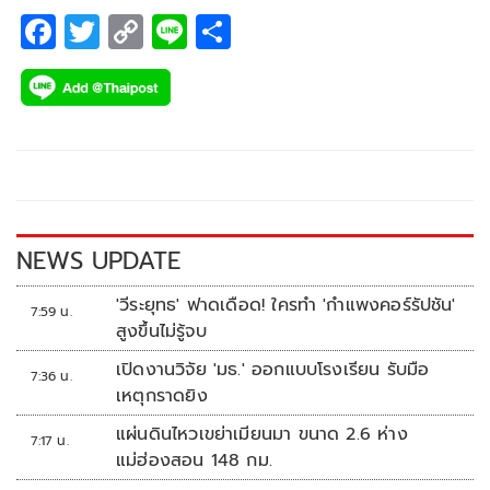
F
T
C
Li
S
ac
wi
o
n
h
e
tt
p
e
ar
b
er
y
e
o
Li
o
n
k
k
NEWS UPDATE
'วีระยุทธ' ฟาดเดือด! ใครทำ 'กำแพงคอร์รัปชัน'
7:59 น.
สูงขึ้นไม่รู้จบ
เปิดงานวิจัย 'มธ.' ออกแบบโรงเรียน รับมือ
7:36 น.
เหตุกราดยิง
แผ่นดินไหวเขย่าเมียนมา ขนาด 2.6 ห่าง
7:17 น.
แม่ฮ่องสอน 148 กม.