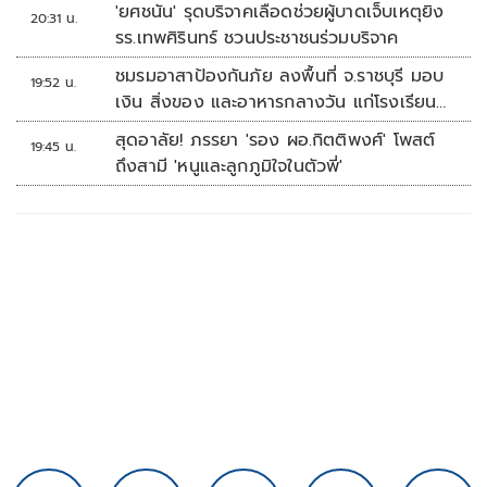
'ยศชนัน' รุดบริจาคเลือดช่วยผู้บาดเจ็บเหตุยิง
20:31 น.
รร.เทพศิรินทร์ ชวนประชาชนร่วมบริจาค
ชมรมอาสาป้องกันภัย ลงพื้นที่ จ.ราชบุรี มอบ
19:52 น.
เงิน สิ่งของ และอาหารกลางวัน แก่โรงเรียน
บ้านหนองน้ำใส
สุดอาลัย! ภรรยา 'รอง ผอ.กิตติพงศ์' โพสต์
19:45 น.
ถึงสามี 'หนูและลูกภูมิใจในตัวพี่'