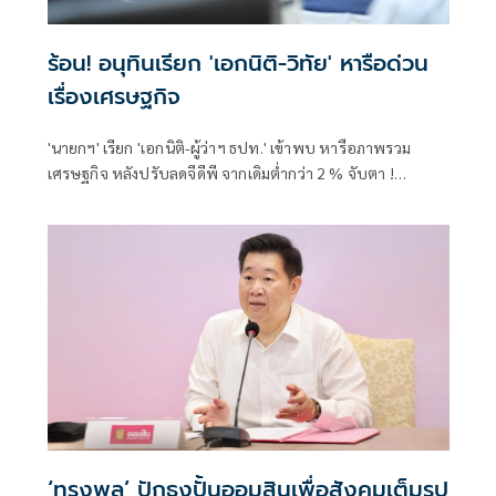
ร้อน! อนุทินเรียก 'เอกนิติ-วิทัย' หารือด่วน
เรื่องเศรษฐกิจ
'นายกฯ' เรียก 'เอกนิติ-ผู้ว่าฯ ธปท.' เข้าพบ หารือภาพรวม
เศรษฐกิจ หลังปรับลดจีดีพี จากเดิมต่ำกว่า 2 % จับตา !
พิจารณาแหล่งเงินนโยบาย 'ไทยช่วยไทยพลัส'
‘ทรงพล’ ปักธงปั้นออมสินเพื่อสังคมเต็มรูป