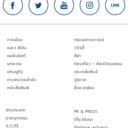
การเมือง
กรองสถานการณ์
เปลว สีเงิน
วาไรตี้
คอลัมนิสต์
กีฬา
บทความ
ท่องเที่ยว – ศิลปวัฒนธรรม
เศรษฐกิจ
ประชาสัมพันธ์
ข่าวพระราชสำนัก
ภูมิภาค
หนังสือพิมพ์
สิ่งแวดล้อม
ต่างประเทศ
PR & PRESS
อาชญากรรม
เกี่ยวกับเรา
X-CITE
ติดต่อและ สนับสนุน