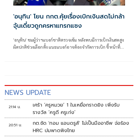
'อนุทิน' โยน กกต.คุ้ยเรื่องเบิกเงินสดไม่กล้า
จุ้นเดี๋ยวถูกครหาแทรกแซง
'อนุทิน' ชมผู้ว่าฯแบงก์ชาติตรวจเข้ม หลังพบมีการเบิกเงินสดสูง
ผิดปกติช่วงเลือกตั้ง แนะแบงก์อาจต้องจำกัดการเบิก ชี้หน้าที่
กกต.ตรวจสอบ ลั่นหากนายกฯ เข้าไปก้าวก่ายอาจเจอครหาใช้
อำนาจไม่เป็นธรรม
NEWS UPDATE
เศร้า ‘ครูหมวย’ 1 ในเหยื่อกราดยิง เพิ่งรับ
21:14 น.
รางวัล ‘ครูดี ครูเก่ง’
กต.ซัด 'ทอม แอนดรูส์' ไม่เป็นมืออาชีพ จ่อร้อง
20:51 น.
HRC ปมพาดพิงไทย