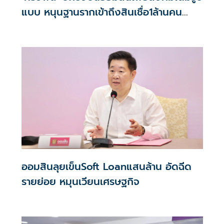
แบบ หนุนฐานรากเข้าถึงสินเชื่อ1ล้านคน
ดันSoft Loanพลังงาน
ออมสินลุยเข็นSoft Loanแสนล้าน อัดฉีด
รายย่อย หมุนเวียนเศรษฐกิจ