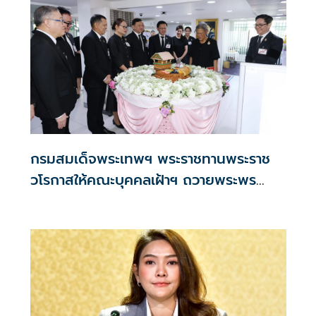
กรมสมเด็จพระเทพฯ พระราชทานพระราช
วโรกาสให้คณะบุคคลเฝ้าฯ ถวายพระพร
ชัยมงคล