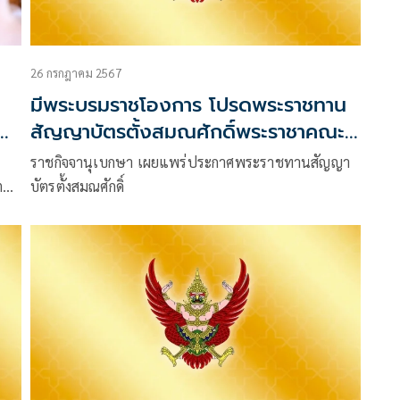
26 กรกฎาคม 2567
มีพระบรมราชโองการ โปรดพระราชทาน
สัญญาบัตรตั้งสมณศักดิ์พระราชาคณะ
5 รูป
ราชกิจจานุเบกษา เผยแพร่ประกาศพระราชทานสัญญา
ต
บัตรตั้งสมณศักดิ์
ได้