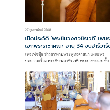
27 กุมภาพันธ์ 2568
เปิดประวัติ 'พระชินวงศวชิรเวที' เพชร
เอกพระราชาคณะ อายุ 34 จบฮาร์วาร์
เปรียญ 7
เพจเฟซบุ๊ก ข่าวสารงานพระพุทธศาสนา เผยแพร่
บทความเรื่อง พระชินวงศวชิรเวที พระราชาคณะ ชั้น
สามัญ พรรษาน้อยที่สุดในสังฆมลฑล