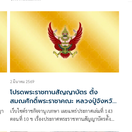
2 มีนาคม 2569
โปรดพระราชทานสัญญาบัตร ตั้ง
สมณศักดิ์พระราชาคณะ หลวงปู่จังหวัด
กาฬสินธุ์ 2 รูป
ญา
เว็บไซต์ราชกิจจานุเบกษา เผยแพร่ประกาศเล่มที่ 143
ตอนที่ 10 ข เรื่องประกาศพระราชทานสัญญาบัตรตั้ง
สมณศักดิ์