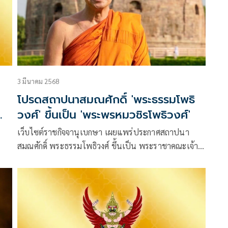
3 มีนาคม 2568
โปรดสถาปนาสมณศักดิ์ 'พระธรรมโพธิ
วงศ์' ขึ้นเป็น 'พระพรหมวชิรโพธิวงศ์'
เว็บไซต์ราชกิจจานุเบกษา เผยแพร่ประกาศสถาปนา
สมณศักดิ์ พระธรรมโพธิวงศ์ ขึ้นเป็น พระราชาคณะเจ้า
คณะรอง ที่พระพรหมวชิรโพธิวงศ์