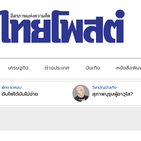
เศรษฐกิจ
ต่างประเทศ
บันเทิง
หนังสือพิม
ผักกาดหอม
วิสามัญบันเทิง
ดับไฟใต้มันไม่ง่าย
สุภาพบุรุษผู้อาวุโส?