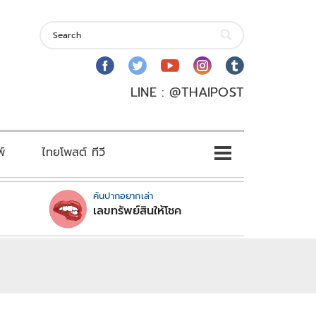
LINE : @THAIPOST
พ์
ไทยโพสต์ ทีวี
คันปากอยากเล่า
เลขทรัพย์สินให้โชค