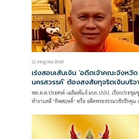
21 กรกฎาคม 2568
เร่งสอบเส้นเงิน 'อดีตเจ้าคณะจังหวัด
นครสวรรค์' ต้องสงสัยทุจริตเงินบริจ
วัด
พล.ต.ต.ประสงค์ เฉลิมพันธ์ ผบก.ปปป. เรียกประชุมชุด
ทำงานคดี ‘ทิดสฤษดิ์’ หรือ อดีตพระธรรมวชิรธีรคุณ เ
อาวาสวัดนครสวรรค์ เจ้าคณะจังหวัดนครสวรรค์ พระ
อารามหลวง เจ้าคณะจังหวัดนครสวรรค์ ที่ต้องสงสัยว่า
สัมพันธ์กับเศรษฐีนีปากน้ำโพ อายุ 57 ปี แล