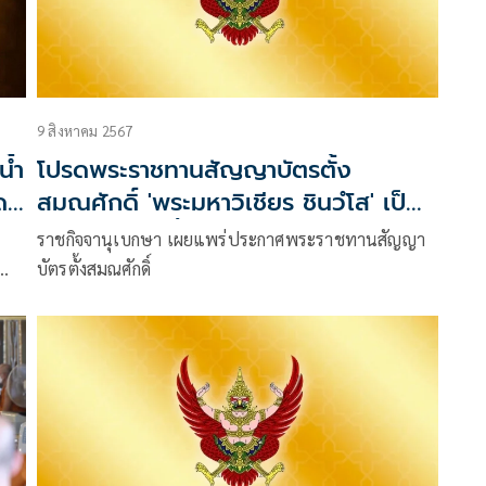
9 สิงหาคม 2567
น้ำ
โปรดพระราชทานสัญญาบัตรตั้ง
ด-
สมณศักดิ์ 'พระมหาวิเชียร ชินวํโส' เป็น
พระราชาคณะชั้นสามัญ
ราชกิจจานุเบกษา เผยแพร่ประกาศพระราชทานสัญญา
บัตรตั้งสมณศักดิ์