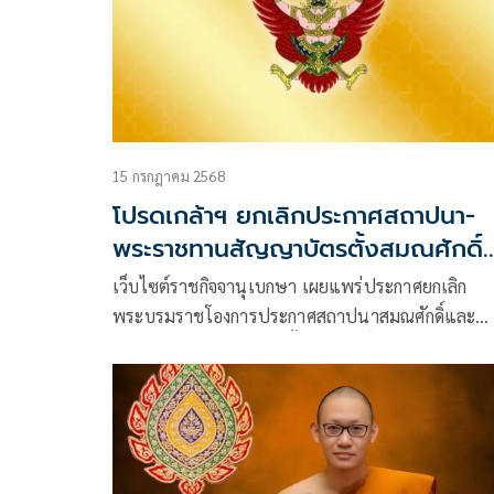
15 กรกฎาคม 2568
โปรดเกล้าฯ ยกเลิกประกาศสถาปนา-
พระราชทานสัญญาบัตรตั้งสมณศักดิ์
รวม 81 รูป
เว็บไซต์ราชกิจจานุเบกษา เผยแพร่ประกาศยกเลิก
พระบรมราชโองการประกาศสถาปนาสมณศักดิ์และ
พระราชทานสัญญาบัตรตั้งสมณศักดิ์