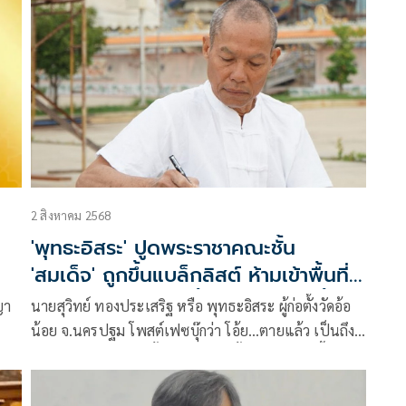
2 สิงหาคม 2568
'พุทธะอิสระ' ปูดพระราชาคณะชั้น
'สมเด็จ' ถูกขึ้นแบล็กลิสต์ ห้ามเข้าพื้นที่
สำคัญของประเทศ จี้สำนักพุทธเร่งชี้แจง
ญา
นายสุวิทย์ ทองประเสริฐ หรือ พุทธะอิสระ ผู้ก่อตั้งวัดอ้อ
สังคม
น้อย จ.นครปฐม โพสต์เฟซบุ๊กว่า โอ้ย…ตายแล้ว เป็นถึง
ระดับพระราชาคณะชั้นสมเด็จและชั้นหน กลับถูกขึ้นแบ
ล็คลิสต์ ห้ามเข้าพื้นที่สำคัญของประเทศ