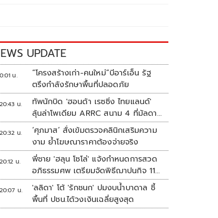
EWS UPDATE
“โครงสร้างเก่า-คนใหม่”บีอาร์เอ็น รัฐ
0:01 น.
ตรึงกำลังรักษาพื้นที่ปลอดภัย
ทัพนักบิด 'ฮอนด้า เรซซิ่ง ไทยแลนด์'
20:43 น.
ลุ้นล่าโพเดียม ARRC สนาม 4 ที่มัลดาลิ
กา
‘ศุภมาส’ สั่งเข้มตรวจคลินิกเสริมความ
20:32 น.
งาม ย้ำโฆษณาราคาต้องจ่ายจริง
พี่ชาย 'ฮลุน โซโล่' แจ้งกำหนดการสวด
20:12 น.
อภิธรรมศพ เตรียมจัดพิธีฌาปนกิจ 11
ส.ค.
'ลลิดา' โต้ 'รักชนก' ปมงบน้ำบาดาล ชี้
20:07 น.
พื้นที่ ปชน.ได้วงเงินเฉลี่ยสูงสุด