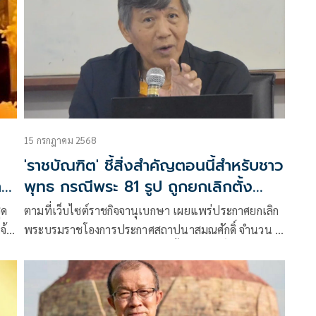
15 กรกฎาคม 2568
'ราชบัณฑิต' ชี้สิ่งสำคัญตอนนี้สำหรับชาว
าค
พุทธ กรณีพระ 81 รูป ถูกยกเลิกตั้ง
สมณศักดิ์พระราชาคณะ
ตามที่เว็บไซต์ราชกิจจานุเบกษา เผยแพร่ประกาศยกเลิก
จ้า
พระบรมราชโองการประกาศสถาปนาสมณศักดิ์ จำนวน 4
รูป และพระราชทานสัญญาบัตรตั้งสมณศักดิ์ จำนวน 77
มี
รูป