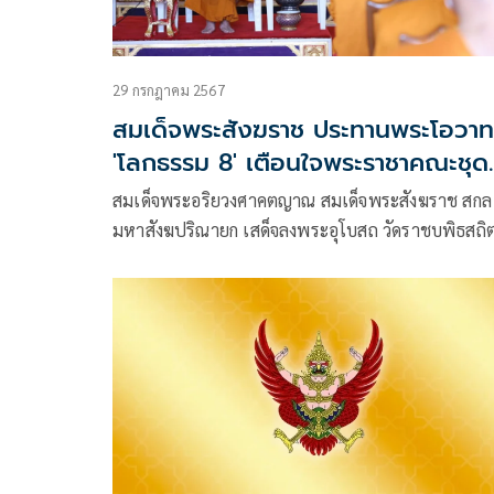
29 กรกฎาคม 2567
สมเด็จพระสังฆราช ประทานพระโอวาท
'โลกธรรม 8' เตือนใจพระราชาคณะชุด
ใหม่
สมเด็จพระอริยวงศาคตญาณ สมเด็จพระสังฆราช สกล
มหาสังฆปริณายก เสด็จลงพระอุโบสถ วัดราชบพิธสถิ
มหาสีมาราม ประทานพระวโรกาสให้พระราชาคณะ ที่
รับพระราชทานสถาปนา เลื่อน และตั้งสมณศักดิ์