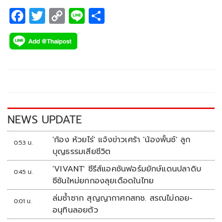
F
T
C
Li
S
ac
wi
o
n
h
e
tt
p
e
ar
b
er
y
e
o
Li
o
n
k
k
NEWS UPDATE
'ก้อง ห้วยไร่' แจ้งข่าวเศร้า 'น้องพั้นช์' ลูก
0:53 น.
บุญธรรมเสียชีวิต
'VIVANT' ซีรีส์แอคชันฟอร์มยักษ์แดนปลาดิบ
0:45 น.
ซีซันใหม่ยกกองลุยเดือดในไทย
ล่มซ้ำซาก สุญญากาศกสทช. สรณไม่ถอย-
0:01 น.
อนุทินลอยตัว