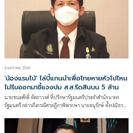
6 มกราคม 2566
'น้องแรมโบ้' ไล่บี้แกนนำเพื่อไทยหายหัวไปไหน
ไม่รีบออกมาชี้แจงปม ส.ส.รีดสินบน 5 ล้าน
นายชนะศักดิ์ อัตถาวงศ์ ที่ปรึกษารัฐมนตรีประจำสำนักนายก
รัฐมนตรี กล่าวถึงกรณีศาลฎีกาพิพากษา นายอนุรักษ์ ตั้งปณิธาน
นท์ ส.ส.เพื่อไทย ฝ่าฝืนมาตรฐานจริยธรรมอย่างร้ายแรง ให้พ้น
จากหน้าที่ กรณีเรียกรับเงิน 5 ล้านบาท