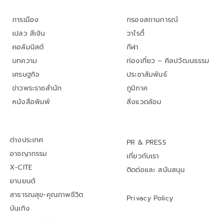
การเมือง
กรองสถานการณ์
เปลว สีเงิน
วาไรตี้
คอลัมนิสต์
กีฬา
บทความ
ท่องเที่ยว – ศิลปวัฒนธรรม
เศรษฐกิจ
ประชาสัมพันธ์
ข่าวพระราชสำนัก
ภูมิภาค
หนังสือพิมพ์
สิ่งแวดล้อม
ต่างประเทศ
PR & PRESS
อาชญากรรม
เกี่ยวกับเรา
X-CITE
ติดต่อและ สนับสนุน
ยานยนต์
สาธารณสุข-คุณภาพชีวิต
Privacy Policy
บันเทิง