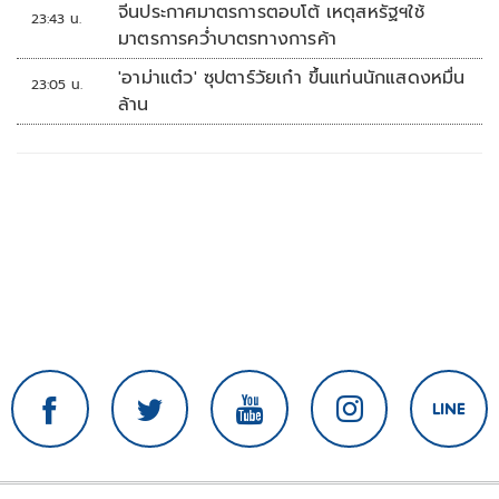
จีนประกาศมาตรการตอบโต้ เหตุสหรัฐฯใช้
23:43 น.
มาตรการคว่ำบาตรทางการค้า
'อาม่าแต๋ว' ซุปตาร์วัยเก๋า ขึ้นแท่นนักแสดงหมื่น
23:05 น.
ล้าน