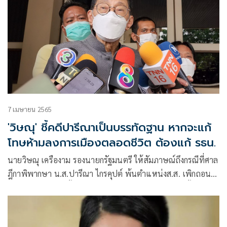
7 เมษายน 2565
'วิษณุ' ชี้คดีปารีณาเป็นบรรทัดฐาน หากจะแก้
โทษห้ามลงการเมืองตลอดชีวิต ต้องแก้ รธน.
นายวิษณุ เครืองาม รองนายกรัฐมนตรี ให้สัมภาษณ์ถึงกรณีที่ศาล
ฎีกาพิพากษา น.ส.ปารีณา ไกรคุปต์ พ้นตำแหน่งส.ส. เพิกถอน
สิทธิรับสมัครเลือกตั้งตลอดชีวิต และเพิกถอนสิทธิเลือกตั้ง 10 ปี
ฐานฝ่าฝืนจริยธรรมร้ายแรง กรณีบุกรุกพื้นที่ป่าจ.ราชบุรี