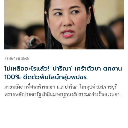
7 เมษายน 2565
ไม่เหลืออะไรแล้ว! 'ปารีณา' เศร้าตัวชา ตกงาน
100% ดีดตัวพ้นไลน์กลุ่มพปชร.
ภายหลังจากที่ศาลพิพากษา น.ส.ปารีณา ไกรคุปต์ ส.ส.ราชบุรี
พรรคพลังประชารัฐ ฝ่าฝืนมาตรฐานจริยธรรมอย่างร้ายเเรง จาก
คดี รุกป่าราชบุรีให้พ้นตำเเหน่ง ส.ส.ตั้งเเต่วันที่ 25 มี.ค.64 เพิก
ถอนสิทธิการเลือกตั้ง 10 ปี