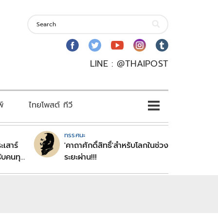
LINE : @THAIPOST
พ์
ไทยโพสต์ ทีวี
ทรรศนะ
ะเสาร์
'คาถาศักดิ์สิทธิ์'สำหรับโลกในช่วง
ับคนทุก
ระยะผ่าน!!!