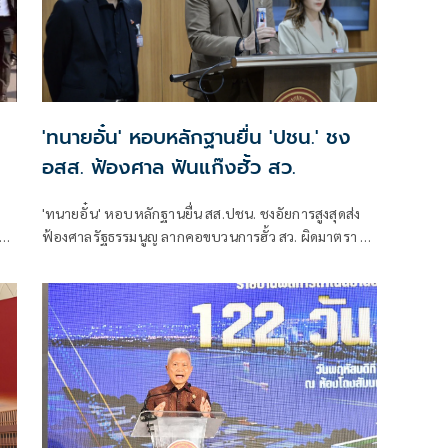
'ทนายอั๋น' หอบหลักฐานยื่น 'ปชน.' ชง
อสส. ฟ้องศาล ฟันแก๊งฮั้ว สว.
'ทนายอั๋น' หอบหลักฐานยื่น สส.ปชน. ชงอัยการสูงสุดส่ง
ห่ง
ฟ้องศาลรัฐธรรมนูญ ลากคอขบวนการฮั้ว สว. ผิดมาตรา 49
พร้อมฟันกกต. ผิด 157 ด้าน 'ภัณฑิล' ย้ำต้องคุ้มครอง
พยาน ไม่ใช่ข่มขู่