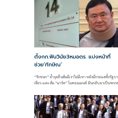
ตั้งกก.ฟันวินัย3หมอตร. แบ่งหน้าที่
ช่วย‘ทักษิณ’
“รักชนก” ย้ำจุดยืนส้มมีเราไม่มีเทา หลังมีกระแสตั้งรัฐบ
เขียว-แดง-ส้ม “มาร์ค” โนคอมเมนต์ ฝันกลับมาเป็นพรร
หลัก “ผบ.ตร.” ตั้งกรรมการสอบ