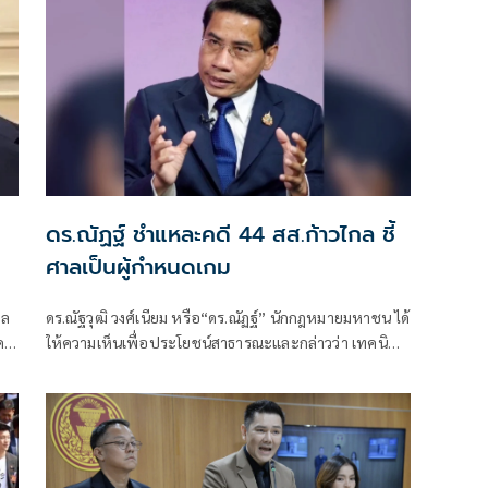
ดร.ณัฏฐ์ ชำแหละคดี 44 สส.ก้าวไกล ชี้
ศาลเป็นผู้กำหนดเกม
าล
ดร.ณัฐวุฒิ วงศ์เนียม หรือ“ดร.ณัฏฐ์” นักกฎหมายมหาชน ได้
ค
ให้ความเห็นเพื่อประโยชน์สาธารณะและกล่าวว่า เทคนิค
การอ้างพยานจำ