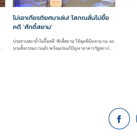
ไม่เอาเกียรติยศมาเล่น! โสภณลั่นไม่ยื้อ
คดี 'ศักดิ์สยาม'
ประธานสภาย้ำไม่ยื้อคดี 'ศักดิ์สยาม' ใช้ดุลพินิจตาม กม. ลง
คดี
นามตั้งกรรมการแล้ว พร้อมเร่งแก้ปัญหาอาคารรัฐสภาก่อน
ด
หมดประกัน ย้อนถามทำหนังสือจี้ตอบกระทู้ แล้วยุคนั้นนา
ยกฯ มาตอบไหม