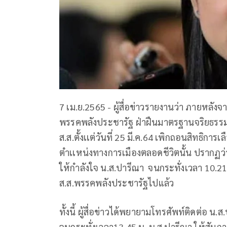
7 เม.ย.2565 - ผู้สื่อข่าวรายงานว่า ภายหลัง
พรรคพลังประชารัฐ ฝ่าฝืนมาตรฐานจริยธรรมอย
ส.ส.ตั้งเเต่วันที่
25
มี.ค.
64
เพิกถอนสิทธิการเลื
ตำเเหน่งทางการเมืองตลอดชีวิตนั้น ปรากฏว่า
ให้กำลังใจ น.ส.ปารีณา จนกระทั่งเวลา
10.2
ส.ส.พรรคพลังประชารัฐไปแล้ว
ทั้งนี้ ผู้สื่อข่าวได้พยายามโทรศัพท์ติดต่อ น
จนกระทั่งเวลา
13.45
น. น.ส.ปารีณา ให้สัมภา