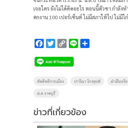
เจอใคร ยังไม่ได้คิดอะไร ตอนนี้ตัวชา กำลังท
ตกงาน
100
เปอร์เซ็นต์ ไม่มีสภาให้ไป ไม่มีไก
F
T
C
Li
S
ac
wi
o
n
h
e
tt
p
e
ar
b
er
y
e
o
Li
Tags
ตัดสิทธิการเมือง
ปารีณา ไกรคุปต์
ฝ่าฝืนจริ
o
n
ส.ส.ราชบุรี
k
k
ข่าวที่เกี่ยวข้อง