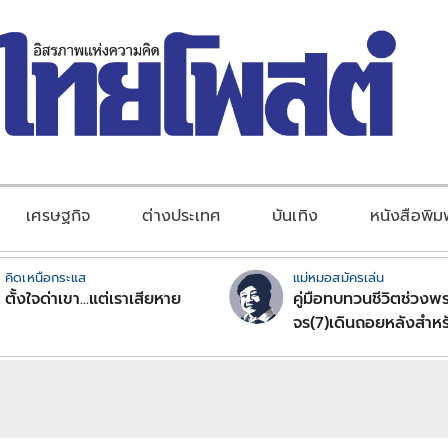
เศรษฐกิจ
ต่างประเทศ
บันเทิง
หนังสือพิม
คิดเหนือกระแส
แม่หมอสมัครเล่น
ตั้งใจด่าเขา...แต่เราเสียหาย
คู่มือทบทวนชีวิตช่วงพร
จร(7)เดินถอยหลังสำหร
ลัคนาราศีตอนที่2