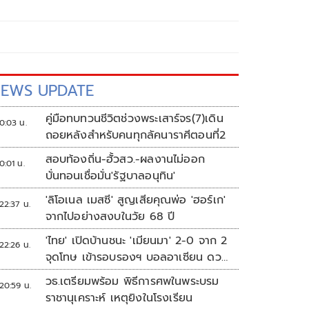
EWS UPDATE
คู่มือทบทวนชีวิตช่วงพระเสาร์จร(7)เดิน
0:03 น.
ถอยหลังสำหรับคนทุกลัคนาราศีตอนที่2
สอบท้องถิ่น-ฮั้วสว.-ผลงานไม่ออก
0:01 น.
บั่นทอนเชื่อมั่น'รัฐบาลอนุทิน'
'ลิโอเนล เมสซี' สูญเสียคุณพ่อ 'ฮอร์เก'
22:37 น.
จากไปอย่างสงบในวัย 68 ปี
'ไทย' เปิดบ้านชนะ 'เมียนมา' 2-0 จาก 2
22:26 น.
จุดโทษ เข้ารอบรองฯ บอลอาเซียน ดวล
'สิงคโปร์'
วธ.เตรียมพร้อม พิธีการศพในพระบรม
20:59 น.
ราชานุเคราะห์ เหตุยิงในโรงเรียน