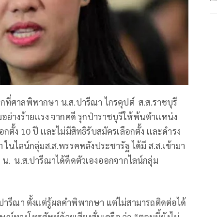
จากที่ศาลพิพากษา น.ส.ปารีณา ไกรคุปต์ ส.ส.ราชบุรี
่างร้ายเเรง จากคดี รุกป่าราชบุรีให้พ้นตำเเหน่ง
อกตั้ง
10
ปี เเละไม่มีสิทธิรับสมัครเลือกตั้ง เเละดำรง
 ในไลน์กลุ่มส.ส.พรรคพลังประชารัฐ ได้มี ส.ส.เข้ามา
1
น. น.ส.ปารีณาได้ดีดตัวเองออกจากไลน์กลุ่ม
.ส.ปารีณา ตั้งแต่รู้ผลคำพิพากษา แต่ไม่สามารถติดต่อได้
ษณ์ทางโทรศัพท์ด้วยเสียงสั่นเครือ ว่า
“
ตอนนี้ยังไม่