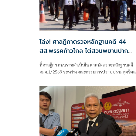
โล่ง! ศาลฎีกาตรวจหลักฐานคดี 44
สส.พรรคก้าวไกล ไต่สวนพยานปาก
สุดท้าย 18 พ.ค.ปีหน้าก่อนนัดตัดสิน
ที่ศาลฎีกา ถนนราชดำเนินใน ศาลนัดตรวจหลักฐานคดี
คมจ.1/2569 ระหว่างคณะกรรมการปราบปรามทุจริตแ
ชาติผู้ร้อง กับ 44 สส.พร