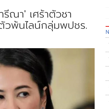
ปารีณา' เศร้าตัวชา
วพ้นไลน์กลุ่มพปชร.
N