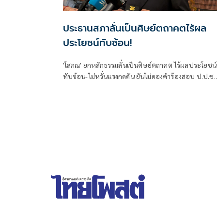
ประธานสภาลั่นเป็นศิษย์ตถาคตไร้ผล
ประโยชน์ทับซ้อน!
'โสภณ' ยกหลักธรรมลั่นเป็นศิษย์ตถาคต ไร้ผลประโยชน์
ทับซ้อน-ไม่หวั่นแรงกดดัน ยันไม่ดองคำร้องสอบ ป.ป.ช.
'ศักดิ์สยาม' ชี้ต้องรอคณะผู้ทรงคุณวุฒิชงความเห็น ย้ำยึ
หลักกฎหมายไม่ใช่อารมณ์