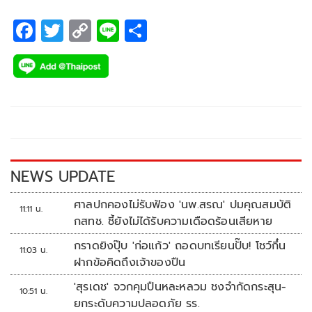
F
T
C
Li
S
ac
wi
o
n
h
e
tt
p
e
ar
b
er
y
e
o
Li
o
n
k
k
NEWS UPDATE
ศาลปกคองไม่รับฟ้อง 'นพ.สรณ' ปมคุณสมบัติ
11:11 น.
กสทช. ชี้ยังไม่ได้รับความเดือดร้อนเสียหาย
กราดยิงปุ๊บ 'ก่อแก้ว' ถอดบทเรียนปั๊บ! โชว์กึ๋น
11:03 น.
ฝากข้อคิดถึงเจ้าของปืน
'สุรเดช' จวกคุมปืนหละหลวม ชงจำกัดกระสุน-
10:51 น.
ยกระดับความปลอดภัย รร.