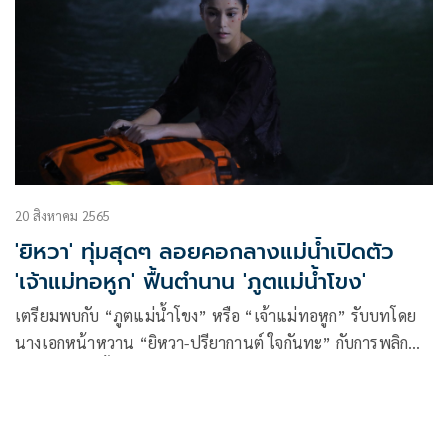
20 สิงหาคม 2565
'ยิหวา' ทุ่มสุดๆ ลอยคอกลางแม่น้ำเปิดตัว
'เจ้าแม่ทอหูก' ฟื้นตำนาน 'ภูตแม่น้ำโขง'
เตรียมพบกับ “ภูตแม่น้ำโขง” หรือ “เจ้าแม่ทอหูก” รับบทโดย
นางเอกหน้าหวาน “ยิหวา-ปรียากานต์ ใจกันทะ” กับการพลิก
บทบาทร้ายครั้งแรก และไม่ใช่ร้ายธรรมดาทั่วไป เรียกว่าสะสม
ความแค้นมานานนับพันปี เพื่อมาร้ายในวันนี้!