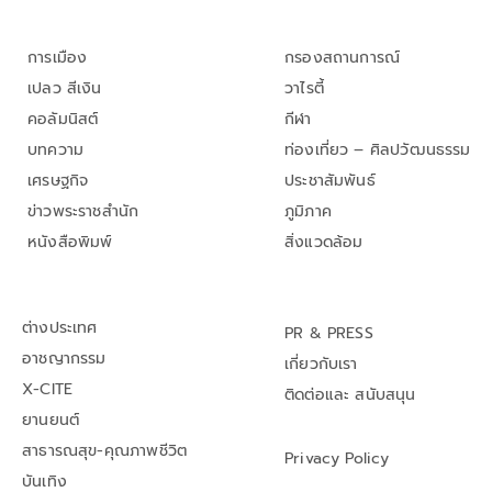
การเมือง
กรองสถานการณ์
เปลว สีเงิน
วาไรตี้
คอลัมนิสต์
กีฬา
บทความ
ท่องเที่ยว – ศิลปวัฒนธรรม
เศรษฐกิจ
ประชาสัมพันธ์
ข่าวพระราชสำนัก
ภูมิภาค
หนังสือพิมพ์
สิ่งแวดล้อม
ต่างประเทศ
PR & PRESS
อาชญากรรม
เกี่ยวกับเรา
X-CITE
ติดต่อและ สนับสนุน
ยานยนต์
สาธารณสุข-คุณภาพชีวิต
Privacy Policy
บันเทิง