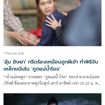
7 กันยายน 2565
'อุ้ม อิษยา' กรีดร้องเหมือนถูกผีเข้า ทำพิธีจับ
เหล็กขนันใน 'ภูตแม่น้ำโขง'
“เจ้าแม่ทอหูก” จากละคร “ภูตแม่น้ำโขง” ของ ค่าย มายน์แอท
เวิร์คส์ ซึ่งออกอากาศทุกวันศุกร์-เสาร์-อาทิตย์ เวลา 20.20 น. ทาง
ช่อง 3 ออกอาละวาดจนเรตติ้งพุ่ง ทำเอาคนดูติดหนึบอยู่หน้าจอ
นั่งลุ้นแบบไม่ติดเก้าอี้ เรียกว่าสนุกทุกตอนจนห้ามกระพริบตา