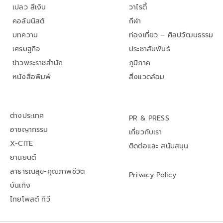
เปลว สีเงิน
วาไรตี้
คอลัมนิสต์
กีฬา
บทความ
ท่องเที่ยว – ศิลปวัฒนธรรม
เศรษฐกิจ
ประชาสัมพันธ์
ข่าวพระราชสำนัก
ภูมิภาค
หนังสือพิมพ์
สิ่งแวดล้อม
ต่างประเทศ
PR & PRESS
อาชญากรรม
เกี่ยวกับเรา
X-CITE
ติดต่อและ สนับสนุน
ยานยนต์
สาธารณสุข-คุณภาพชีวิต
Privacy Policy
บันเทิง
ไทยโพสต์ ทีวี