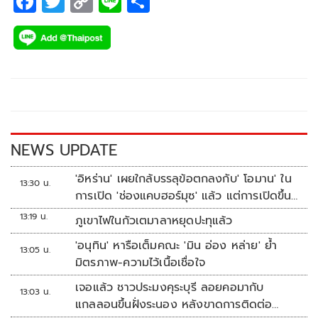
F
T
C
Li
S
ของคนทั้งประเทศ
ac
wi
o
n
h
e
tt
p
e
ar
b
er
y
e
o
Li
o
n
k
k
NEWS UPDATE
'อิหร่าน' เผยใกล้บรรลุข้อตกลงกับ' โอมาน' ใน
13:30 น.
การเปิด 'ช่องแคบฮอร์มุซ' แล้ว แต่การเปิดขึ้น
อยู่กับสหรัฐฯ
13:19 น.
ภูเขาไฟในกัวเตมาลาหยุดปะทุแล้ว
'อนุทิน' หารือเต็มคณะ 'มิน อ่อง หล่าย' ย้ำ
13:05 น.
มิตรภาพ-ความไว้เนื้อเชื่อใจ
เจอแล้ว ชาวประมงคุระบุรี ลอยคอมากับ
13:03 น.
แกลลอนขึ้นฝั่งระนอง หลังขาดการติดต่อ