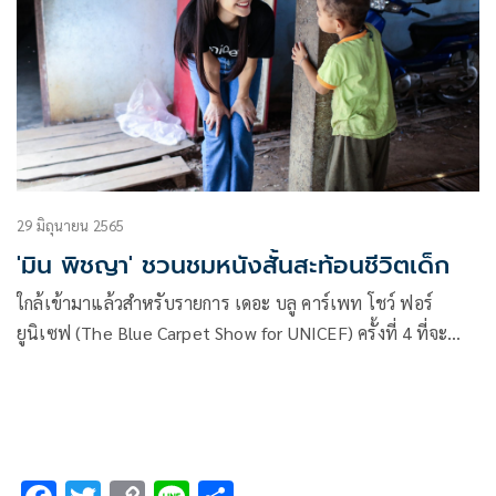
29 มิถุนายน 2565
'มิน พิชญา' ชวนชมหนังสั้นสะท้อนชีวิตเด็ก
ใกล้เข้ามาแล้วสำหรับรายการ เดอะ บลู คาร์เพท โชว์ ฟอร์
ยูนิเซฟ (The Blue Carpet Show for UNICEF) ครั้งที่ 4 ที่จะ
ถ่ายทอดสดในวันเสาร์ที่ 2 กรกฎาคม 2565 เวลา 18.00 น.
เป็นต้นไป ทางช่อง 7HD หนึ่งในความพิเศษที่เป็นไฮไลท์ของ
รายการในทุก ๆ ปี คือ หนังสั้นการลงพื้นที่จริงของเหล่าคนดัง
เพื่อไปสัมผัสความยากลำบากในการใช้ชีวิตของเด็กและ
ประชากรกลุ่มเปราะบาง และถ่ายทอดเรื่องราวเหล่านั้นสู่สายตา