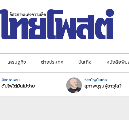
เศรษฐกิจ
ต่างประเทศ
บันเทิง
หนังสือพิม
ผักกาดหอม
วิสามัญบันเทิง
ดับไฟใต้มันไม่ง่าย
สุภาพบุรุษผู้อาวุโส?