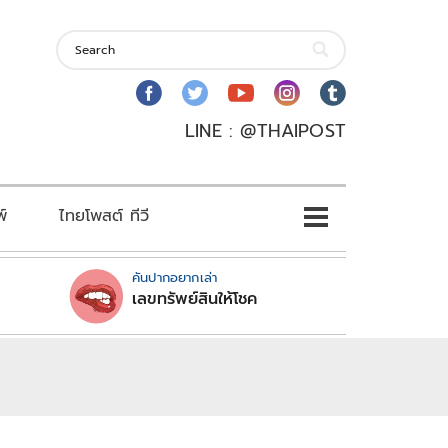
LINE : @THAIPOST
พ์
ไทยโพสต์ ทีวี
คันปากอยากเล่า
เลขทรัพย์สินให้โชค