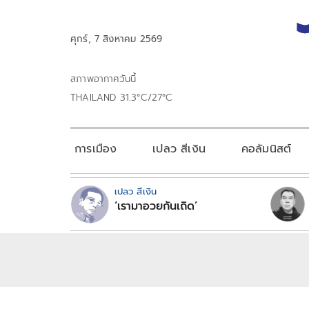
ศุกร์, 7 สิงหาคม 2569
สภาพอากาศวันนี้
THAILAND 31.3°C/27°C
การเมือง
เปลว สีเงิน
คอลัมนิสต์
เปลว สีเงิน
‘เรามาอวยกันเถิด’