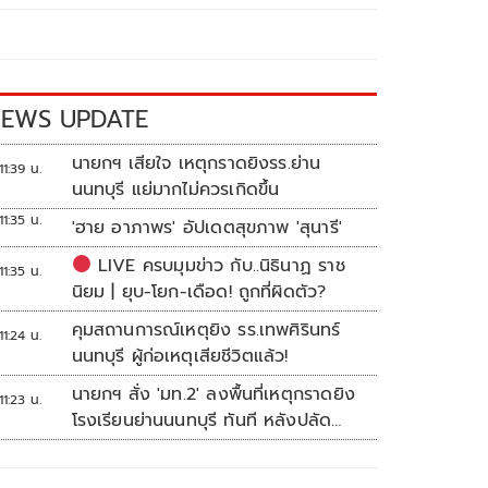
EWS UPDATE
นายกฯ เสียใจ เหตุกราดยิงรร.ย่าน
11:39 น.
นนทบุรี แย่มากไม่ควรเกิดขึ้น
11:35 น.
'ฮาย อาภาพร' อัปเดตสุขภาพ 'สุนารี'
LIVE ครบมุมข่าว กับ..นิธินาฏ ราช
11:35 น.
นิยม | ยุบ-โยก-เดือด! ถูกที่ผิดตัว?
คุมสถานการณ์เหตุยิง รร.เทพศิรินทร์
11:24 น.
นนทบุรี ผู้ก่อเหตุเสียชีวิตแล้ว!
นายกฯ สั่ง 'มท.2' ลงพื้นที่เหตุกราดยิง
11:23 น.
โรงเรียนย่านนนทบุรี ทันที หลังปลัด
มท.รายงานความคืบหน้า