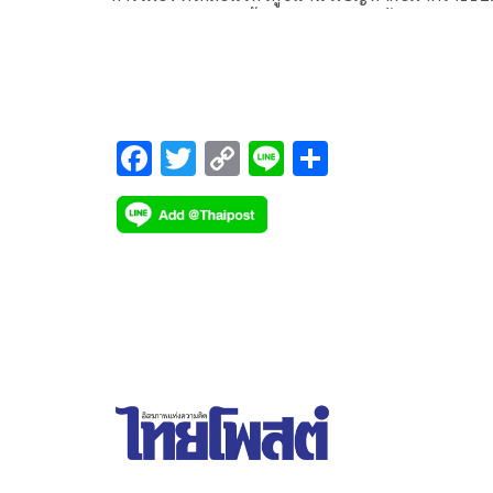
โดยพยายามพูดถึงพื้นที่ปลอดภัย รวมทั้งการนำ
มาตรา112 ไปฟ้องดำเนินคดี
F
T
C
Li
S
ac
wi
o
n
h
e
tt
p
e
ar
b
er
y
e
o
Li
o
n
k
k