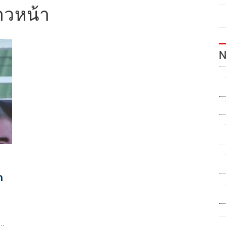
้าวหน้า
N
ด