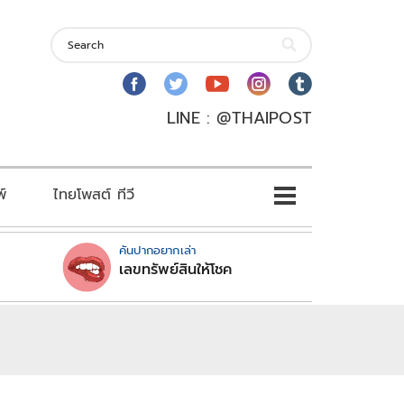
LINE : @THAIPOST
พ์
ไทยโพสต์ ทีวี
คันปากอยากเล่า
เลขทรัพย์สินให้โชค