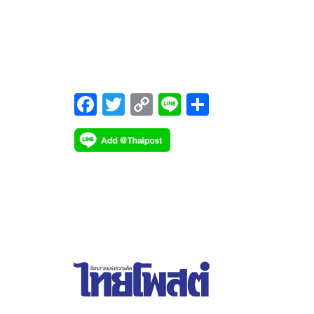
ต.ค.65 ย้ำให้ทุกหน่วยงานศึกษา ทำความเข้าใจ เชื่อ
โยงสู่แผนระดับ 3 ของหน่วยงาน
F
T
C
Li
S
ac
wi
o
n
h
e
tt
p
e
ar
b
er
y
e
o
Li
o
n
k
k