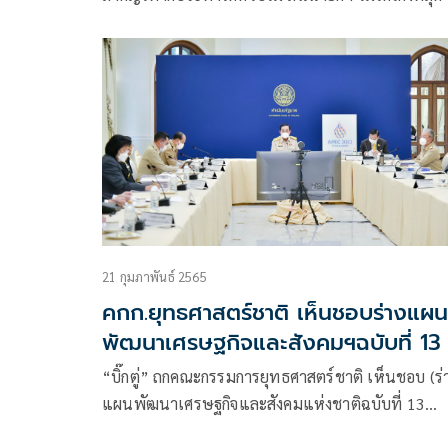
มี รมต.-ขรก.เป็นทีมที่ร่วมมือกันในทุกมิติ
21 กุมภาพันธ์ 2565
คกก.ยุทธศาสตร์ชาติ เห็นชอบร่างแผน
พัฒนาเศรษฐกิจและสังคมฯฉบับที่ 13
“บิ๊กตู่” ถกคณะกรรมการยุทธศาสตร์ชาติ เห็นชอบ (ร่
แผนพัฒนาเศรษฐกิจและสังคมแห่งชาติฉบับที่ 13
เตรียมเสนอ ครม.พิจารณา คาดประกาศใช้แผนฯ ภา