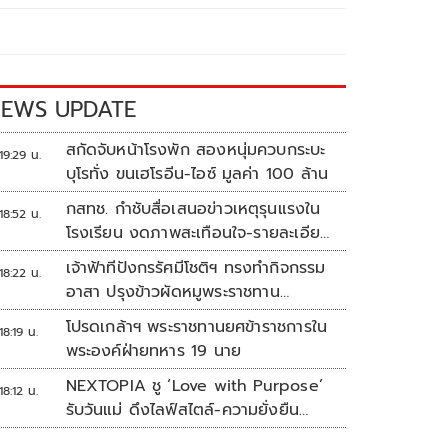
EWS UPDATE
สกัดจับหน้าโรงพัก สองหนุ่มควบกระบะ
19:29 น.
บุโรทั่ง ขนเฮโรอีน-ไอซ์ มูลค่า 100 ล้าน
กสทช. กำชับสื่อเสนอข่าวเหตุรุนแรงใน
18:52 น.
โรงเรียน งดภาพสะเทือนใจ-รายละเอียด
เสี่ยงเลียนแบบ
เจ้าฟ้าทีปังกรรัศมีโชติฯ ทรงทำกิจกรรม
18:22 น.
อาสา ปรุงข้าวผัดหมูพระราชทาน
ประชาชน
โปรดเกล้าฯ พระราชทานยศข้าราชการใน
18:19 น.
พระองค์ฝ่ายทหาร 19 นาย
NEXTOPIA ชู ‘Love with Purpose’
18:12 น.
รับวันแม่ ดึงไลฟ์สไตล์-ความยั่งยืน
สร้างประสบการณ์ช้อปปิงมีความหมาย