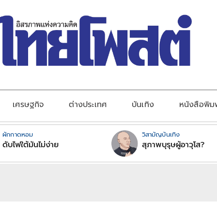
เศรษฐกิจ
ต่างประเทศ
บันเทิง
หนังสือพิม
ผักกาดหอม
วิสามัญบันเทิง
ดับไฟใต้มันไม่ง่าย
สุภาพบุรุษผู้อาวุโส?