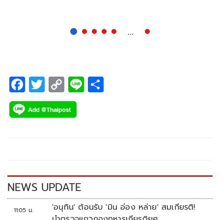
เพื่อเป็นเจ้าของซิตี้คาร์ยอดนิยมได้ง่ายยิ่งขึ้น
...
F
T
C
Li
S
ac
wi
o
n
h
e
tt
p
e
ar
b
er
y
e
o
Li
o
n
k
k
NEWS UPDATE
'อนุทิน' ต้อนรับ 'มิน อ่อง หล่าย' สมเกียรติ!
11:05 น.
นำตรวจแถวกองทหารเกียรติยศ