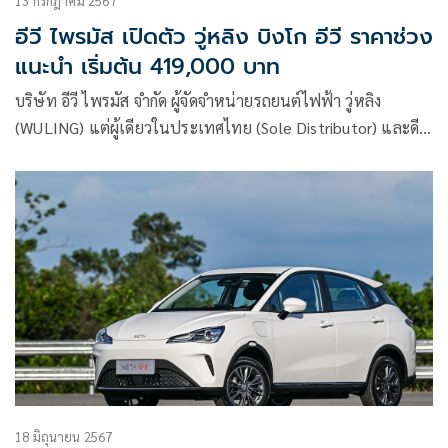
13 กรกฎาคม 2567
อีวี ไพรมัส เปิดตัว วู่หลิง บิงโก อีวี ราคาช่วง
แนะนำ เริ่มต้น 419,000 บาท
บริษัท อีวี ไพรมัส จำกัด ผู้จัดจำหน่ายรถยนต์ไฟฟ้า วู่หลิง
(WULING) แต่ผู้เดียวในประเทศไทย (Sole Distributor) และดีล
เลอร์ 41 แห่ง เปิดตัว วู่หลิง บิงโก อีวี
18 มิถุนายน 2567