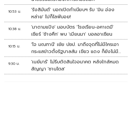
'รังสิมันต์' บอกเปิดทำเนียบฯ รับ 'มิน อ่อง
10:53 น.
หล่าย' ไปก็ไลฟ์บอย!
'มาดามแป้ง' มอบบัตร 'โรงเรียน-อคาเดมี'
10:38 น.
เชียร์ 'ช้างศึก' พบ 'เมียนมา' บอลอาเซียน
'โจ มณฑานี' เย้ย ปชป. มาถึงจุดที่ไม่มีใครเอา
10:15 น.
กระแสข่าวตั้งรัฐบาลส้ม เขียว แดง ก็ยังไม่มีฟ้า
เลย
'เนย์มาร์' ไม่รีบตัดสินใจอนาคต หลังใกล้หมด
9:30 น.
สัญญา 'ซานโตส'