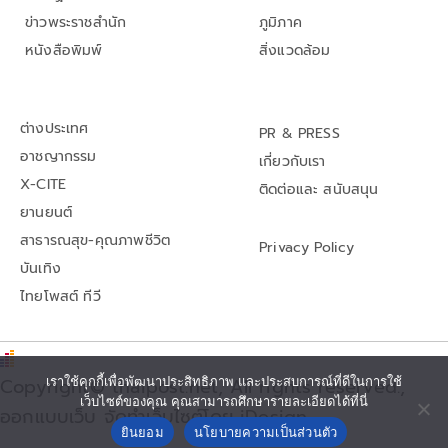
ข่าวพระราชสำนัก
ภูมิภาค
หนังสือพิมพ์
สิ่งแวดล้อม
ต่างประเทศ
PR & PRESS
อาชญากรรม
เกี่ยวกับเรา
X-CITE
ติดต่อและ สนับสนุน
ยานยนต์
สาธารณสุข-คุณภาพชีวิต
Privacy Policy
บันเทิง
ไทยโพสต์ ทีวี
Copyright© thaipost.net, All rights reserved.,
เราใช้คุกกี้เพื่อพัฒนาประสิทธิภาพ และประสบการณ์ที่ดีในการใช้
เว็บไซต์ของคุณ คุณสามารถศึกษารายละเอียดได้ที่นี่
ออกแบบเว็บ จัดทำเว็บไซต์โดย iDesign
ยินยอม
นโยบายความเป็นส่วนตัว