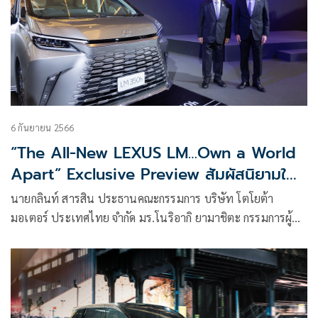
6 กันยายน 2566
“The All-New LEXUS LM…Own a World
Apart” Exclusive Preview สัมผัสนิยามใหม่
แห่งความหรูหรา สำหรับลูกค้าคนพิเศษ
นายกลินท์ สารสิน ประธานคณะกรรมการ บริษัท โตโยต้า
มอเตอร์ ประเทศไทย จำกัด มร.โนริอากิ ยามาชิตะ กรรมการผู้
จัดการใหญ่