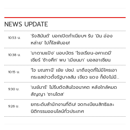
o
Li
o
n
k
k
NEWS UPDATE
'รังสิมันต์' บอกเปิดทำเนียบฯ รับ 'มิน อ่อง
10:53 น.
หล่าย' ไปก็ไลฟ์บอย!
'มาดามแป้ง' มอบบัตร 'โรงเรียน-อคาเดมี'
10:38 น.
เชียร์ 'ช้างศึก' พบ 'เมียนมา' บอลอาเซียน
'โจ มณฑานี' เย้ย ปชป. มาถึงจุดที่ไม่มีใครเอา
10:15 น.
กระแสข่าวตั้งรัฐบาลส้ม เขียว แดง ก็ยังไม่มีฟ้า
เลย
'เนย์มาร์' ไม่รีบตัดสินใจอนาคต หลังใกล้หมด
9:30 น.
สัญญา 'ซานโตส'
ยกระดับสำนักงานที่ดิน! จดทะเบียนสิทธิและ
9:26 น.
นิติกรรมออนไลน์ทั่วประเทศ