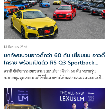
13 กันยายน 2566
ยกทัพขบวนอาวดี้กว่า 60 คัน เยี่ยมชม อาวดี้
โคราช พร้อมเปิดตัว RS Q3 Sportback
edition 10
อาวดี้ จัดกิจกรรมยกขบวนรถยนต์อาวดี้กว่า 60 คัน หลากรุ่น
ครอบคลุมทุกเซกเมนต์ให้สื่อมวลชนได้ทดสอบสมรรถนะบนเส้น
ทาง กรุงเทพ – โคราช