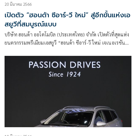
20 มีนาคม 2566
เปิดตัว “ฮอนด้า ซีอาร์-วี ใหม่” สู่อีกขั้นแห่งเอ
สยูวีที่สมบูรณ์แบบ
บริษัท ฮอนด้า ออโตโมบิล (ประเทศไทย) จำกัด เปิดตัวที่สุดแห่ง
ยนตรกรรมพรีเมียมเอสยูวี “ฮอนด้า ซีอาร์-วี ใหม่ เจเนอเรชันที่
6” ในไทยเป็นประเทศแรกในภูมิภาคเอเชียและโอเชียเนีย