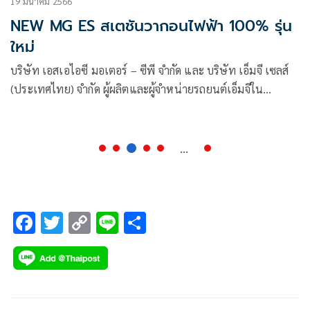
19 มีนาคม 2566
NEW MG ES สเตชันวากอนไฟฟ้า 100% รุ่น
ใหม่
บริษัท เอสเอไอซี มอเตอร์ – ซีพี จำกัด และ บริษัท เอ็มจี เซลส์
(ประเทศไทย) จำกัด ผู้ผลิตและผู้จำหน่ายรถยนต์เอ็มจีใน
ประเทศไทย
...
F
T
C
Li
S
ac
wi
o
n
h
e
tt
p
e
ar
b
er
y
e