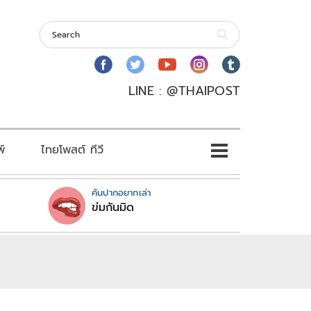
LINE : @THAIPOST
พ์
ไทยโพสต์ ทีวี
คันปากอยากเล่า
ข่มกันมิด