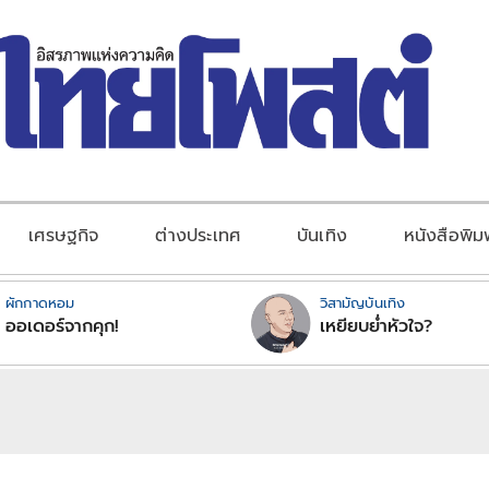
เศรษฐกิจ
ต่างประเทศ
บันเทิง
หนังสือพิม
ผักกาดหอม
วิสามัญบันเทิง
ออเดอร์จากคุก!
เหยียบย่ำหัวใจ?