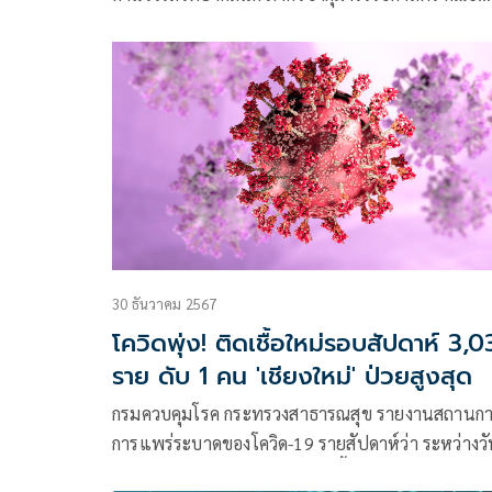
แพทยศาสตร์ จุฬาลงกรณ์มหาวิทยาลัย โพสต์ข้อควา
ผ่านเฟซบุ๊กว่า โควิด 19 การระบาดในช่วงสงกรานต์
30 ธันวาคม 2567
โควิดพุ่ง! ติดเชื้อใหม่รอบสัปดาห์ 3,
ราย ดับ 1 คน 'เชียงใหม่' ป่วยสูงสุด
กรมควบคุมโรค กระทรวงสาธารณสุข รายงานสถานกา
การแพร่ระบาดของโควิด-19 รายสัปดาห์ว่า ระหว่างวัน
22 – 28 ธันวาคม 2567 มีผู้ติดเชื้อรายใหม่