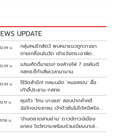
EWS UPDATE
กลุ่มคนรักสัตว์ พบหมาแมวถูกวางยา
12:39 น.
ตายเกลื่อนในวัด เข้าแจ้งตร.เอาผิด
ทารุณสัตว์
เปรมศักดิ์มาแรง! ชงล้างไพ่ 7 อรหันต์
12:39 น.
กสทช.ชี้ทำเสียเวลามานาน
ไร้จิตสำนึก! ภคมนอัด 'หมอสรณ' ยื้อ
12:34 น.
เก้าอี้ประธาน กสทช.
คุมตัว 'โทน บางแค' สอบปากคำคดี
12:13 น.
ฉ้อโกงประชาชน เจ้าตัวยันไม่ได้หนีพร้อม
สู้คดี
'บ้านตลาดสามย่าน' ดาวน์ทาวน์เมือง
11:58 น.
แกลง โชว์ความพร้อมร่วมเบียนนาเล่
ระยอง