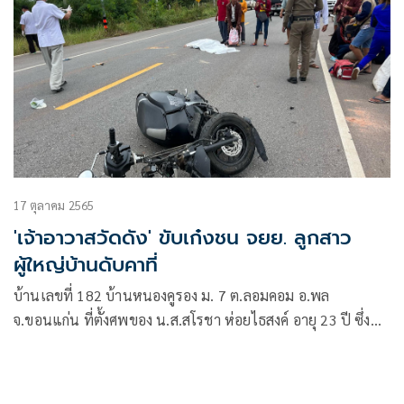
17 ตุลาคม 2565
'เจ้าอาวาสวัดดัง' ขับเก๋งชน จยย. ลูกสาว
ผู้ใหญ่บ้านดับคาที่
บ้านเลขที่ 182 บ้านหนองคูรอง ม. 7 ต.ลอมคอม อ.พล
จ.ขอนแก่น ที่ตั้งศพของ น.ส.สโรชา ห่อยไธสงค์ อายุ 23 ปี ซึ่ง
เสียชีวิตจากอุบัติเหตุรถจักรยานยนต์ชนกับรถยนต์เก๋ง ที่ขับโดย
พระสงฆ์