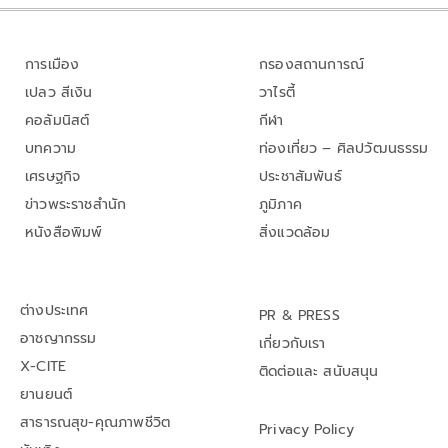
การเมือง
กรองสถานการณ์
เปลว สีเงิน
วาไรตี้
คอลัมนิสต์
กีฬา
บทความ
ท่องเที่ยว – ศิลปวัฒนธรรม
เศรษฐกิจ
ประชาสัมพันธ์
ข่าวพระราชสำนัก
ภูมิภาค
หนังสือพิมพ์
สิ่งแวดล้อม
ต่างประเทศ
PR & PRESS
อาชญากรรม
เกี่ยวกับเรา
X-CITE
ติดต่อและ สนับสนุน
ยานยนต์
สาธารณสุข-คุณภาพชีวิต
Privacy Policy