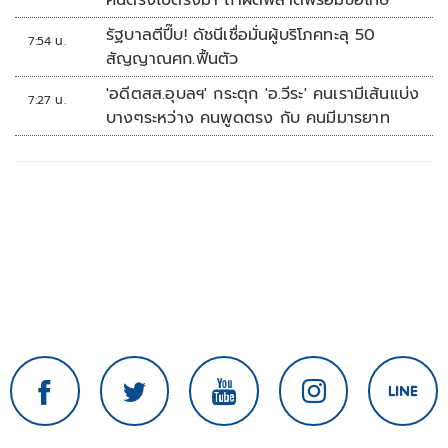
คนตรงไปตรงมา ถ้าผิดพลาดพร้อมขอโทษ
รัฐบาลตีปี๊บ! ดัชนีเชื่อมั่นผู้บริโภคทะลุ 50
7:54 น.
สัญญาณศก.ฟื้นตัว
'อดีตสส.อุบลฯ' กระตุก 'อ.วีระ' คนเรามีเส้นแบ่ง
7:27 น.
บางๆระหว่าง คนพูดตรง กับ คนมีมารยาท