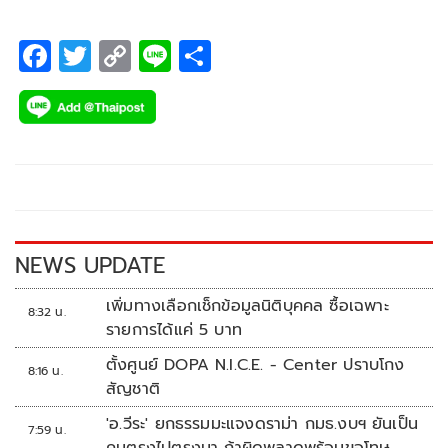
F
T
C
Li
S
ac
wi
o
n
h
e
tt
p
e
ar
b
er
y
e
o
Li
o
n
k
k
NEWS UPDATE
เพิ่มทางเลือกเช็กข้อมูลนิติบุคคล ซื้อเฉพาะ
8:32 น.
รายการได้แค่ 5 บาท
ตั้งศูนย์ DOPA N.I.C.E. - Center ปราบโกง
8:16 น.
สัญชาติ
'อ.วีระ' ยกธรรมมะแจงดราม่า กมธ.งบฯ ยันเป็น
7:59 น.