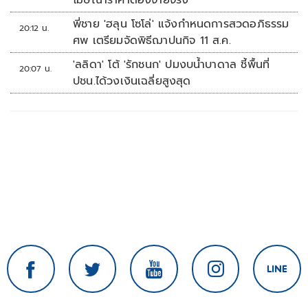
โฆษณาราคาต้องจ่ายจริง
พี่ชาย 'ฮลุน โซโล่' แจ้งกำหนดการสวดอภิธรรม
20:12 น.
ศพ เตรียมจัดพิธีฌาปนกิจ 11 ส.ค.
'ลลิดา' โต้ 'รักชนก' ปมงบน้ำบาดาล ชี้พื้นที่
20:07 น.
ปชน.ได้วงเงินเฉลี่ยสูงสุด