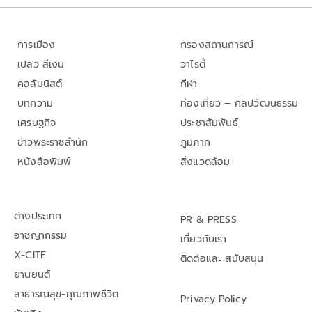
การเมือง
กรองสถานการณ์
เปลว สีเงิน
วาไรตี้
คอลัมนิสต์
กีฬา
บทความ
ท่องเที่ยว – ศิลปวัฒนธรรม
เศรษฐกิจ
ประชาสัมพันธ์
ข่าวพระราชสำนัก
ภูมิภาค
หนังสือพิมพ์
สิ่งแวดล้อม
ต่างประเทศ
PR & PRESS
อาชญากรรม
เกี่ยวกับเรา
X-CITE
ติดต่อและ สนับสนุน
ยานยนต์
สาธารณสุข-คุณภาพชีวิต
Privacy Policy