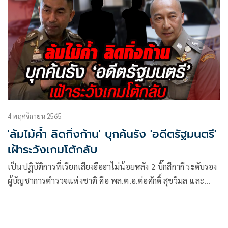
4 พฤศจิกายน 2565
'ล้มไม้ค้ำ ลิดกิ่งก้าน' บุกค้นรัง 'อดีตรัฐมนตรี'
เฝ้าระวังเกมโต้กลับ
เป็นปฏิบัติการที่เรียกเสียงฮือฮาไม่น้อยหลัง 2 บิ๊กสีกากี ระดับรอง
ผู้บัญชาการตำรวจแห่งชาติ คือ พล.ต.อ.ต่อศักดิ์ สุขวิมล และ
พล.ต.อ.สุรเชษฐ์ หักพาล ที่เด้งรับนโยบาย พล.อ.ประยุทธ์ จันทร์
โอชา นายกรัฐมนตรี