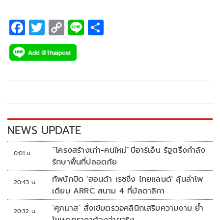
F
T
C
Li
S
ac
wi
o
n
h
e
tt
p
e
ar
b
er
y
e
o
Li
o
n
k
k
NEWS UPDATE
“โครงสร้างเก่า-คนใหม่”บีอาร์เอ็น รัฐตรึงกำลัง
0:01 น.
รักษาพื้นที่ปลอดภัย
ทัพนักบิด 'ฮอนด้า เรซซิ่ง ไทยแลนด์' ลุ้นล่าโพ
20:43 น.
เดียม ARRC สนาม 4 ที่มัลดาลิกา
‘ศุภมาส’ สั่งเข้มตรวจคลินิกเสริมความงาม ย้ำ
20:32 น.