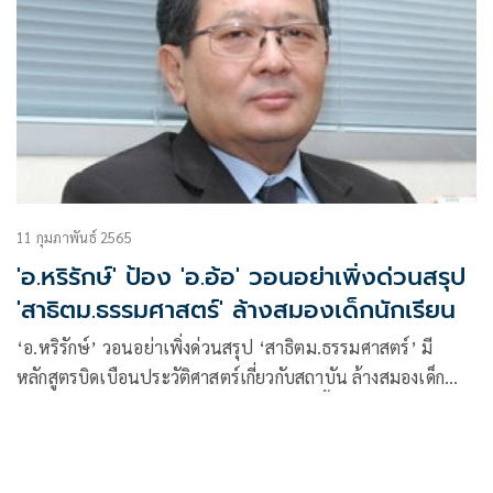
11 กุมภาพันธ์ 2565
'อ.หริรักษ์' ป้อง 'อ.อ้อ' วอนอย่าเพิ่งด่วนสรุป
'สาธิตม.ธรรมศาสตร์' ล้างสมองเด็กนักเรียน
‘อ.หริรักษ์’ วอนอย่าเพิ่งด่วนสรุป ‘สาธิตม.ธรรมศาสตร์’ มี
หลักสูตรบิดเบือนประวัติศาสตร์เกี่ยวกับสถาบัน ล้างสมองเด็ก
นักเรียน มั่นใจ ‘อ.อ้อ’ มีวุฒิภาวะเพียงพอ ชี้เป็นการจัด
กระบวนการเรียนรู้แบบคิดใหม่ ให้เด็กเรียนรู้ได้เอง