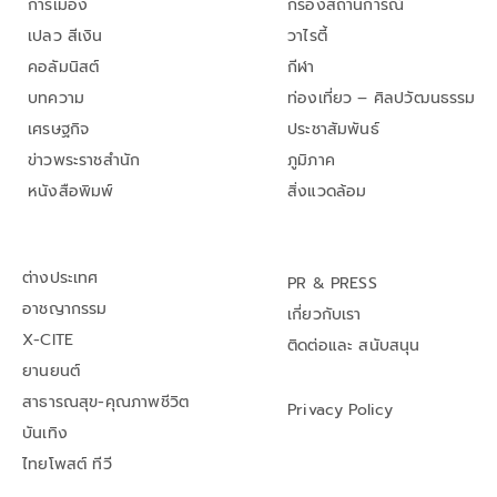
การเมือง
กรองสถานการณ์
เปลว สีเงิน
วาไรตี้
คอลัมนิสต์
กีฬา
บทความ
ท่องเที่ยว – ศิลปวัฒนธรรม
เศรษฐกิจ
ประชาสัมพันธ์
ข่าวพระราชสำนัก
ภูมิภาค
หนังสือพิมพ์
สิ่งแวดล้อม
ต่างประเทศ
PR & PRESS
อาชญากรรม
เกี่ยวกับเรา
X-CITE
ติดต่อและ สนับสนุน
ยานยนต์
สาธารณสุข-คุณภาพชีวิต
Privacy Policy
บันเทิง
ไทยโพสต์ ทีวี