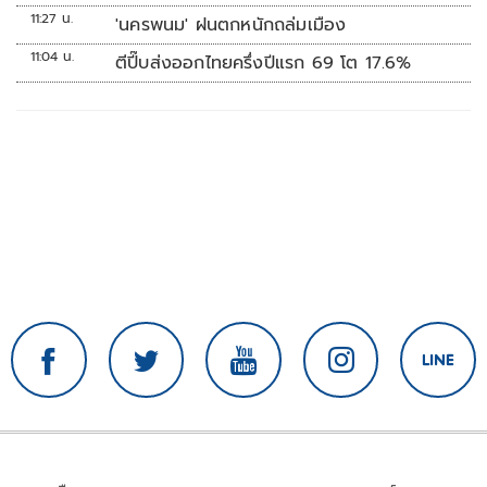
11:27 น.
'นครพนม' ฝนตกหนักถล่มเมือง
11:04 น.
ตีปี๊บส่งออกไทยครึ่งปีแรก 69 โต 17.6%