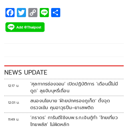
F
T
C
Li
S
ac
wi
o
n
h
e
tt
p
e
ar
b
er
y
e
o
Li
o
n
k
k
NEWS UPDATE
‘ศุลกากรช่องจอม’ เปิดปฏิบัติการ ‘เดือนนี้ไม่มี
12:17 น.
ดูด’ ลุยจับบุหรี่เถื่อน
สนองนโยบาย 'ฝ่ายปกครองภูเก็ต' ตั้งจุด
12:01 น.
ตรวจเข้ม คุมอาวุธปืน–ยาเสพติด
‘ภราดร’ การันตีใช้งบพ.ร.ก.เงินกู้ทำ ‘ไทยเที่ยว
11:49 น.
ไทยพลัส’ ไม่ผิดหลัก