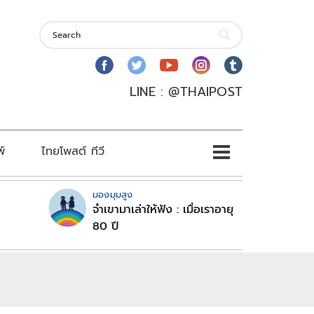
LINE : @THAIPOST
พ์
ไทยโพสต์ ทีวี
มองมุมสูง
จำเขามาเล่าให้ฟัง : เมื่อเราอายุ
80 ปี