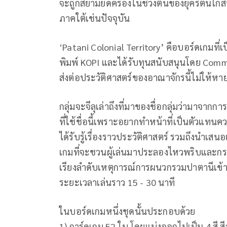
จะถูกสยามยึดครองในช่วงต้นของยุครัตนโกสินท
ภาคใต้เช่นปัจจุบัน
‘Patani Colonial​ Territory’ คือบอร์ดเกมที่เ
พิมพ์ KOPI และได้รับทุนสนับสนุนโดย Commo
ส่งต่อประวัติศาสตร์ของอาณาจักรนี้ไม่ให้หา
กลุ่มจะจีลุเล่าถึงที่มาของชื่อกลุ่มว่ามาจาก
ที่ใช้ชื่อนี้เพราะอยากทำหน้าที่เป็นตัวแทนค
ได้รับรู้เรื่องราวประวัติศาสตร์ รวมถึงนำ
เกมที่จะชวนผู้เล่นมาประลองไหวพริบและกระ
เรียงลำดับเหตุการณ์​การผนวก​รวมปาตานีเข้า
ระยะเวลาเล่นราว 15 - 30 นาที
ในบอร์ดเกมหนึ่งชุดนั้นประกอบด้วย
1) การ์ดเกม 52 ใบ โดยแบ่งออกไปเป็น 4 สี ส