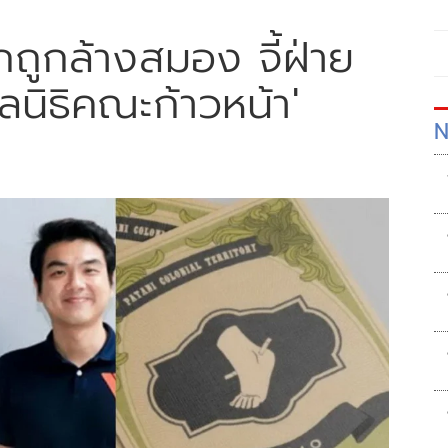
็กถูกล้างสมอง จี้ฝ่าย
ลนิธิคณะก้าวหน้า'
N