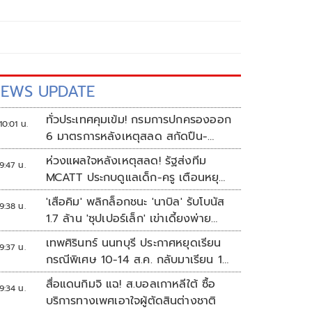
EWS UPDATE
ทั่วประเทศคุมเข้ม! กรมการปกครองออก
10:01 น.
6 มาตรการหลังเหตุสลด สกัดปืน-
ป้องกันเลียนแบบ
ห่วงแผลใจหลังเหตุสลด! รัฐส่งทีม
9:47 น.
MCATT ประกบดูแลเด็ก-ครู เตือนหยุด
แชร์ภาพรุนแรง
'เสือคิม' พลิกล็อกชนะ 'นาบิล' รับโบนัส
9:38 น.
1.7 ล้าน 'ซุปเปอร์เล็ก' เข่าเดี้ยงพ่าย
TKO
เทพศิรินทร์ นนทบุรี ประกาศหยุดเรียน
9:37 น.
กรณีพิเศษ 10-14 ส.ค. กลับมาเรียน 17
ส.ค.
สื่อแดนกิมจิ แฉ! ส.บอลเกาหลีใต้ ซื้อ
9:34 น.
บริการทางเพศเอาใจผู้ตัดสินต่างชาติ