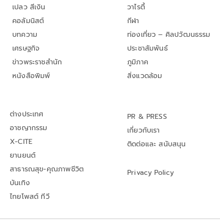
เปลว สีเงิน
วาไรตี้
คอลัมนิสต์
กีฬา
บทความ
ท่องเที่ยว – ศิลปวัฒนธรรม
เศรษฐกิจ
ประชาสัมพันธ์
ข่าวพระราชสำนัก
ภูมิภาค
หนังสือพิมพ์
สิ่งแวดล้อม
ต่างประเทศ
PR & PRESS
อาชญากรรม
เกี่ยวกับเรา
X-CITE
ติดต่อและ สนับสนุน
ยานยนต์
สาธารณสุข-คุณภาพชีวิต
Privacy Policy
บันเทิง
ไทยโพสต์ ทีวี