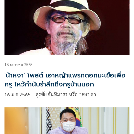
16 มกราคม 2565
'น้าหงา' โพสต์ เอาหญ้าแพรกดอกมะเขือเพื่อ
ครู ไหว้คำนับรำลึกถึงครูบ้านนอก
16 ม.ค.2565 – สุรชัย จันทิมาธร หรือ “หงา คา…