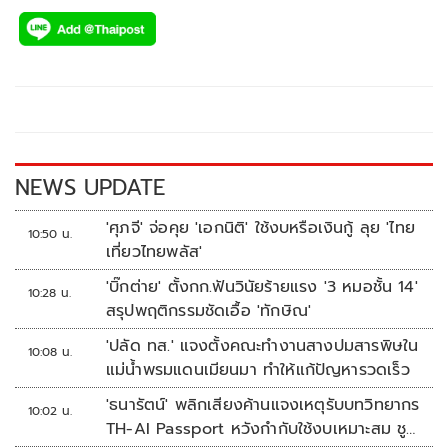
ac
wi
o
n
h
e
tt
p
e
ar
b
er
y
e
o
Li
o
n
k
k
NEWS UPDATE
'ศุภจี' จ่อคุย 'เอกนิติ' ใช้งบหรือเงินกู้ ลุย 'ไทย
10:50 น.
เที่ยวไทยพลัส'
'บิ๊กต่าย' ตั้งกก.ฟันวินัยร้ายแรง '3 หมอชั้น 14'
10:28 น.
สรุปพฤติกรรมชัดเอื้อ 'ทักษิณ'
'ปลัด ทส.' แจงตั้งคณะทำงานสางปมสารพิษใน
10:08 น.
แม่น้ำพรมแดนเมียนมา ทำให้แก้ปัญหารวดเร็ว
'ธนารัตน์' พลิกเสียงค้านแจงเหตุรับบทวิทยากร
10:02 น.
TH-AI Passport หวังกำกับใช้งบเหมาะสม ชู