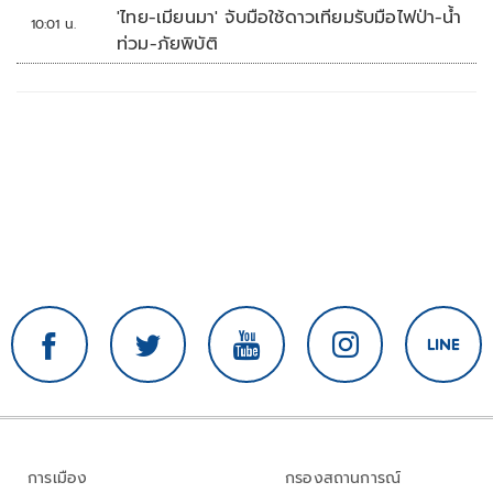
จุดเด่นคนไทยได้ใช้ AI ระดับโปร ลดเหลื่อมล้ำ
'ไทย-เมียนมา' จับมือใช้ดาวเทียมรับมือไฟป่า-น้ำ
10:01 น.
ทางเทคโนโลยี เซฟงบไปกว่า900ล้าน เชื่อหาก
ท่วม-ภัยพิบัติ
ใช้เต็มที่เอกชนขาดทุนย่อยยับ
การเมือง
กรองสถานการณ์