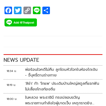
F
T
C
Li
S
ac
wi
o
n
h
e
tt
p
e
ar
b
er
y
e
o
Li
o
n
k
k
NEWS UPDATE
พ่อร้อนใจคดีไม่คืบ ลูกโดนหัวโจกในห้องไถเงิน
18:34 น.
- จี้บุหรี่ตามร่างกาย
'ลิซ่า' ท้า 'โกแพ' ประเดิมบ้านใหญ่สตูลที่แรกฟัน
18:19 น.
ไม่เลี้ยงโกงท้องถิ่น
ในหลวง พระราชินี ทรงปลอบขวัญ
18:00 น.
พระราชทานกำลังใจผู้บาดเจ็บ เหตุกราดยิง