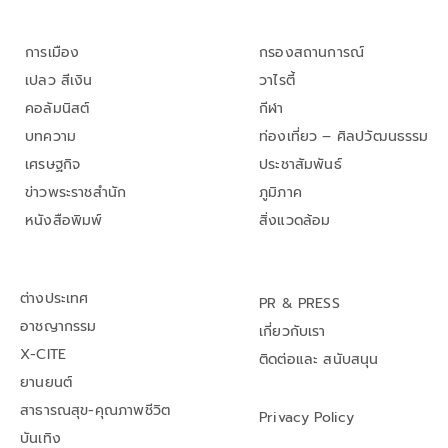
การเมือง
กรองสถานการณ์
เปลว สีเงิน
วาไรตี้
คอลัมนิสต์
กีฬา
บทความ
ท่องเที่ยว – ศิลปวัฒนธรรม
เศรษฐกิจ
ประชาสัมพันธ์
ข่าวพระราชสำนัก
ภูมิภาค
หนังสือพิมพ์
สิ่งแวดล้อม
ต่างประเทศ
PR & PRESS
อาชญากรรม
เกี่ยวกับเรา
X-CITE
ติดต่อและ สนับสนุน
ยานยนต์
สาธารณสุข-คุณภาพชีวิต
Privacy Policy
บันเทิง