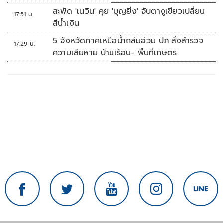
รร.เทพศิรินทร์นนทบุรี
สะพัด 'เนวิน' คุย 'บุญยิ่ง' จับตางูเขียวเปลี่ยน
17:51 น.
สีน้ำเงิน
5 จังหวัดภาคเหนือน้ำถล่มอ่วม ปภ.สั่งสำรวจ
17:29 น.
ความเสียหาย บ้านเรือน- พื้นที่เกษตร