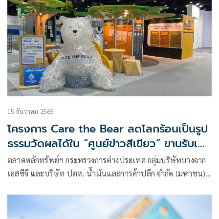
15 ธันวาคม 2565
โครงการ Care the Bear ลดโลกร้อนเป็นรูป
ธรรมวัดผลได้ใน “ศูนย์ข่าวสีเขียว” ขานรับเป้า
หมายการประชุมเอเปค 2565 สู่เศรษฐกิจ
ตลาดหลักทรัพย์ฯ กระทรวงการต่างประเทศ กลุ่มบริษัทบางจาก
BCG อย่างสมดุลและยั่งยืน
เอสซีจี และบริษัท ปตท. น้ำมันและการค้าปลีก จำกัด (มหาชน)
หรือโออาร์ ร่วมขับเคลื่อนสังคมคาร์บอนต่ำในการประชุมเอเปค
2565