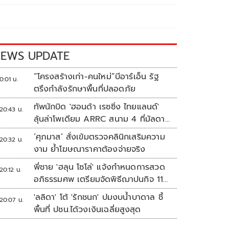
EWS UPDATE
“โครงสร้างเก่า-คนใหม่”บีอาร์เอ็น รัฐ
0:01 น.
ตรึงกำลังรักษาพื้นที่ปลอดภัย
ทัพนักบิด 'ฮอนด้า เรซซิ่ง ไทยแลนด์'
20:43 น.
ลุ้นล่าโพเดียม ARRC สนาม 4 ที่มัลดาลิ
กา
‘ศุภมาส’ สั่งเข้มตรวจคลินิกเสริมความ
20:32 น.
งาม ย้ำโฆษณาราคาต้องจ่ายจริง
พี่ชาย 'ฮลุน โซโล่' แจ้งกำหนดการสวด
20:12 น.
อภิธรรมศพ เตรียมจัดพิธีฌาปนกิจ 11
ส.ค.
'ลลิดา' โต้ 'รักชนก' ปมงบน้ำบาดาล ชี้
20:07 น.
พื้นที่ ปชน.ได้วงเงินเฉลี่ยสูงสุด