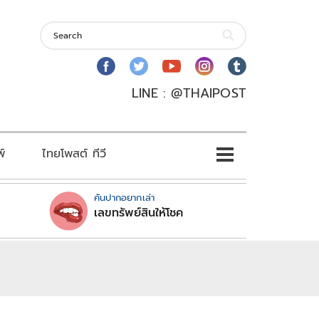
LINE : @THAIPOST
พ์
ไทยโพสต์ ทีวี
คันปากอยากเล่า
เลขทรัพย์สินให้โชค