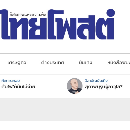
เศรษฐกิจ
ต่างประเทศ
บันเทิง
หนังสือพิม
ผักกาดหอม
วิสามัญบันเทิง
ดับไฟใต้มันไม่ง่าย
สุภาพบุรุษผู้อาวุโส?