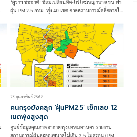
‘ผู้ว่าฯ ชัชชาติ’ ชี้ลมเปลี่ยนทิศ-ไฟไหม้หญ้าบางเขน ทำ
ฝุ่น PM 2.5 กทม. พุ่ง 40 เขต คาดสถานการณ์คลี่คลายใน
69
3 วัน
23 กุมภาพันธ์ 2569
คนกรุงยังคลุก 'ฝุ่นPM2.5' เช็กเลย 12
เขตพุ่งสูงสุด
น
ศูนย์ข้อมูลคุณภาพอากาศกรุงเทพมหานคร รายงาน
สถานการณ์ฝุ่นละอองขนาดไม่เกิน 2.5 ไมครอน (PM