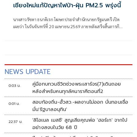
เชียงใหม่แก้ปัญหาไฟป่า-ฝุ่น PM2.5 พรุ่งนี้
นางสาวรัชดา ธนาดิเรก โฆษกประจำสำนักนายกรัฐมนตรี เปิด
เผยว่า ในวันจันทร์ที่ 20 เมษายน 2569 ภายหลังเสร็จสิ้นภารกิจ
เป็นประธานเปิดการประชุมสัมมนาการมอบนโยบาย
NEWS UPDATE
คู่มือทบทวนชีวิตช่วงพระเสาร์จร(7)เดินถอย
0:03 น.
หลังสำหรับคนทุกลัคนาราศีตอนที่2
สอบท้องถิ่น-ฮั้วสว.-ผลงานไม่ออก บั่นทอนเชื่อ
0:01 น.
มั่น'รัฐบาลอนุทิน'
'ลิโอเนล เมสซี' สูญเสียคุณพ่อ 'ฮอร์เก' จากไป
22:37 น.
อย่างสงบในวัย 68 ปี