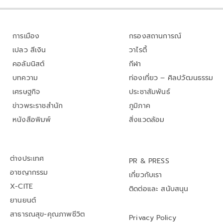
การเมือง
กรองสถานการณ์
เปลว สีเงิน
วาไรตี้
คอลัมนิสต์
กีฬา
บทความ
ท่องเที่ยว – ศิลปวัฒนธรรม
เศรษฐกิจ
ประชาสัมพันธ์
ข่าวพระราชสำนัก
ภูมิภาค
หนังสือพิมพ์
สิ่งแวดล้อม
ต่างประเทศ
PR & PRESS
อาชญากรรม
เกี่ยวกับเรา
X-CITE
ติดต่อและ สนับสนุน
ยานยนต์
สาธารณสุข-คุณภาพชีวิต
Privacy Policy