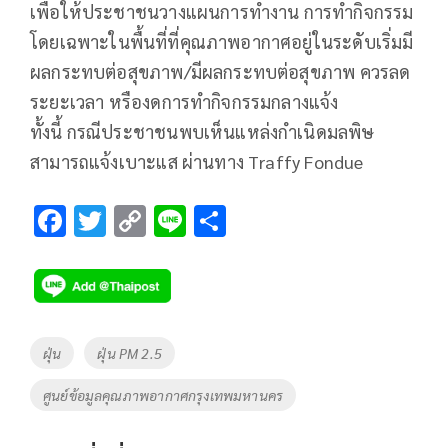
เพื่อให้ประชาชนวางแผนการทำงาน การทำกิจกรรม
โดยเฉพาะในพื้นที่ที่คุณภาพอากาศอยู่ในระดับเริ่มมี
ผลกระทบต่อสุขภาพ/มีผลกระทบต่อสุขภาพ ควรลด
ระยะเวลา หรืองดการทำกิจกรรมกลางแจ้ง
ทั้งนี้ กรณีประชาชนพบเห็นแหล่งกำเนิดมลพิษ
สามารถแจ้งเบาะแส ผ่านทาง Traffy Fondue
F
T
C
Li
S
ac
wi
o
n
h
e
tt
p
e
ar
b
er
y
e
o
Li
Tags
ฝุ่น
ฝุ่น PM 2.5
o
n
ศูนย์ข้อมูลคุณภาพอากาศกรุงเทพมหานคร
k
k