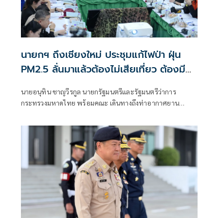
นายกฯ ถึงเชียงใหม่ ประชุมแก้ไฟป่า ฝุ่น
PM2.5 ลั่นมาแล้วต้องไม่เสียเที่ยว ต้องมี
ทางออกด้วย
นายอนุทิน ชาญวีรกูล นายกรัฐมนตรีและรัฐมนตรีว่าการ
กระทรวงมหาดไทย พร้อมคณะ เดินทางถึงท่าอากาศยาน
นานาชาติเชียงใหม่ โดยมี นายรัฐพล นราดิศร ผู้ว่าราชการ
จังหวัดเชียงใหม่ ให้การต้อนรับ โดยนายกรัฐมนตรีได้ตรวจแถว
อาสาสมัครรักษาดินแดน (อส.) ก่อนเดินทางต่อไปยังกองพล
ทหารราบที่ 7