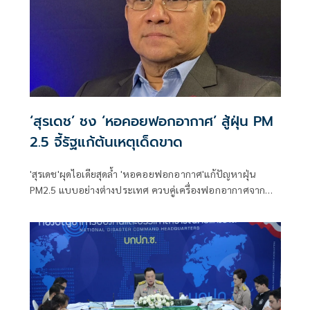
‘สุรเดช’ ชง ‘หอคอยฟอกอากาศ’ สู้ฝุ่น PM
2.5 จี้รัฐแก้ต้นเหตุเด็ดขาด
'สุรเดช'ผุดไอเดียสุดล้ำ 'หอคอยฟอกอากาศ'แก้ปัญหาฝุ่น
PM2.5 แบบอย่างต่างประเทศ ควบคู่เครื่องฟอกอากาศจาก
โครงการฟ้าใส ไทยผลิตเอง จี้รัฐบาลแก้ที่ต้นเหตุ 'จริงใจแก้
ปัญหา จริงจังจัดการเด็ดขาด' บังคับ