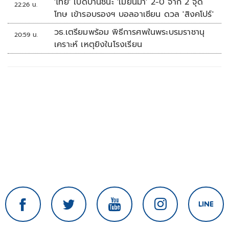
'ไทย' เปิดบ้านชนะ 'เมียนมา' 2-0 จาก 2 จุด
22:26 น.
โทษ เข้ารอบรองฯ บอลอาเซียน ดวล 'สิงคโปร์'
วธ.เตรียมพร้อม พิธีการศพในพระบรมราชานุ
20:59 น.
เคราะห์ เหตุยิงในโรงเรียน