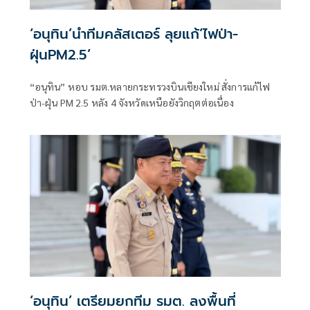
‘อนุทิน’นำทีมคลัสเตอร์ ลุยแก้‘ไฟป่า-
ฝุ่นPM2.5’
“อนุทิน” หอบ รมต.หลายกระทรวงบินเชียงใหม่ สั่งการแก้ไฟ
ป่า-ฝุ่น PM 2.5 หลัง 4 จังหวัดเหนือยังวิกฤตต่อเนื่อง
‘อนุทิน’ เตรียมยกทีม รมต. ลงพื้นที่