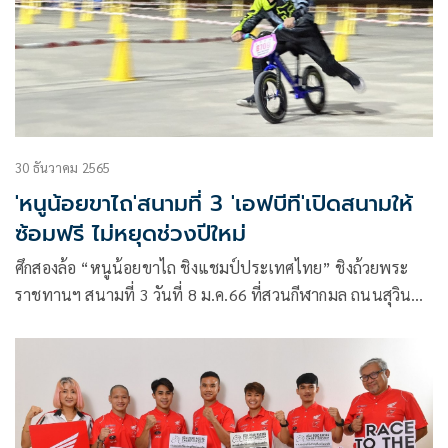
30 ธันวาคม 2565
'หนูน้อยขาไถ'สนามที่ 3 'เอฟบีที'เปิดสนามให้
ซ้อมฟรี ไม่หยุดช่วงปีใหม่
ศึกสองล้อ “หนูน้อยขาไถ ชิงแชมป์ประเทศไทย” ชิงถ้วยพระ
ราชทานฯ สนามที่ 3 วันที่ 8 ม.ค.66 ที่สวนกีฬากมล ถนนสุวินท
วงศ์ ปรับเปลี่ยนการแข่งขันมาเป็นรูปแบบเรซซิ่ง ให้หนูน้อยนัก
แข่งใช้ความเร็วชิงชัยกันบนพื้นเรียบโดยไม่มีเนินกระโดดมาเป็น
อุปสรรค ด้าน “เอฟบีที” เปิดโอกาสให้เด็ก ๆ ซ้อมฟรีไม่มีวัน
หยุด รวมไปถึงช่วงเทศกาลปีใหม่ด้วย ขณะที่บรรดาผู้ปกครอง
ขอบคุณ “เสธ.หมึก” ที่จัดกิจกรรมดี ๆ ทำให้เด็กมีทักษะเพื่อต่อย