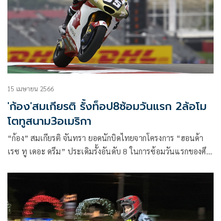
15 เมษายน 2566
'ก้อง'สมเกียรติ รั้งท็อป8ซ้อมวันแรก 2ล้อโม
โตทูสนาม3อเมริกา
“ก้อง” สมเกียรติ จันทรา ยอดนักบิดไทยจากโครงการ “ฮอนด้า
เรซ ทู เดอะ ดรีม” ประเดิมรั้งอันดับ 8 ในการซ้อมวันแรกของศึก
โมโตทู สนาม 3 รายการ อเมริกาส์ กรังด์ปรีซ์ ล่าท็อปไฟว์สุด
สัปดาห์นี้ ที่ เซอร์กิต ออฟ ดิ อเมริกาส์ ขณะ อเล็กซ์ รินส์ นักบิดส
แปนิชจาก แอลซีอาร์ ฮอนด้า ทะยานรั้งอันดับ 3 ในรุ่น โมโตจีพี
ก่อนลุ้นพา “ฮอนด้า” คัมแบ็กแถวหน้าพรีเมียร์คลาส