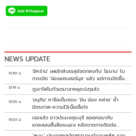
ac
wi
o
n
h
ทำการแข่งขันในรุ่นซูเปอร์สปอร์ต 600 ซีซี (SS600)
e
tt
p
e
ar
b
er
y
e
o
Li
o
n
k
k
NEWS UPDATE
'อิหร่าน' เผยใกล้บรรลุข้อตกลงกับ' โอมาน' ใน
13:30 น.
การเปิด 'ช่องแคบฮอร์มุซ' แล้ว แต่การเปิดขึ้น
อยู่กับสหรัฐฯ
13:19 น.
ภูเขาไฟในกัวเตมาลาหยุดปะทุแล้ว
'อนุทิน' หารือเต็มคณะ 'มิน อ่อง หล่าย' ย้ำ
13:05 น.
มิตรภาพ-ความไว้เนื้อเชื่อใจ
เจอแล้ว ชาวประมงคุระบุรี ลอยคอมากับ
13:03 น.
แกลลอนขึ้นฝั่งระนอง หลังขาดการติดต่อ
หลายวัน
‘สบน.’ ประกาศผลจัดสรรบอนด์ออมพลัส แจง