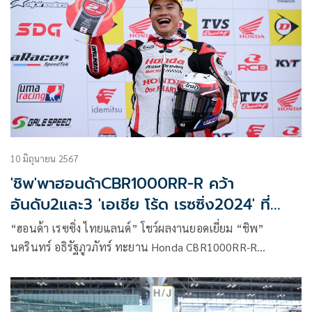
10 มิถุนายน 2567
'ชิพ'พาฮอนด้าCBR1000RR-R คว้า
อันดับ2และ3 'เอเชีย โร้ด เรซซิ่ง2024' ที่
ญี่ปุ่น
“ฮอนด้า เรซซิ่ง ไทยแลนด์” โชว์ผลงานยอดเยี่ยม “ชิพ”
นครินทร์ อธิรัฐภูวภัทร์ ทะยาน Honda CBR1000RR-R
หมายเลข 41 ผงาดคว้าโพเดียมอันดับที่ 2 คัมแบ็คจากเกมสุดโหด
หลังจากคู่แข่งชนและธงแดง ในรุ่น “เอเชีย ซูเปอร์ไบค์ 1000
ซีซี” (ASB1000) ขณะที่นักบิดดาวรุ่งไทย “ไม้คิว” เกียรติศักดิ์