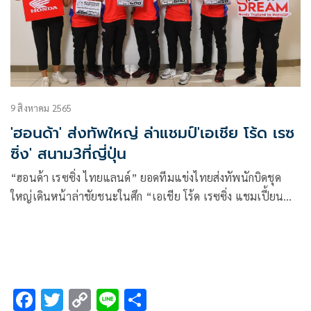
อดไปปั่นจักรยานประเภทต่าง ๆ ทั้งบีเอ็มเอ็กซ์, เสือภูเขา, ถนน
และลู่ นอกจากนี้ยังเป็นการส่งเสริมสถาบันครอบครัวให้เข้มแข็ง
พร้อมเรียกร้องให้ไปจัดชิงชัยที่ต่างจังหวัดเอาใจแฟน ๆ ขาไถทั่ว
ประเทศ
9 สิงหาคม 2565
'ฮอนด้า' ส่งทัพใหญ่ ล่าแชมป์'เอเชีย โร้ด เรซ
ซิ่ง' สนาม3ที่ญี่ปุ่น
“ฮอนด้า เรซซิ่ง ไทยแลนด์” ยอดทีมแข่งไทยส่งทัพนักบิดชุด
ใหญ่เดินหน้าล่าชัยชนะในศึก “เอเชีย โร้ด เรซซิ่ง แชมเปี้ยน
ชิพ”(ARRC) สนาม 3 ประกอบด้วย “แชมป์” ภาสวิชญ์ ฐิติวรา
รักษ์ กับรถแข่ง Honda CBR1000RR-R FIREBLADE ใหม่ล่าสุด
ในรุ่น เอเชีย ซูเปอร์ไบค์ 1,000 ซีซี (ASB1000) โดยลงชิงชัยใน
สังกัดทีมแข่ง แอสติโม เอสไอ เรซซิ่ง วิท ไทยฮอนด้า (Astemo
SI Racing with Thai Honda) ร่วมด้วยอีกหนึ่งนักแข่งหญิงแกร่ง
F
T
C
Li
S
อย่าง “มุกข์” มุกข์ลดา สารพืช ที่ได้รับสิทธิ์ “ไวลด์การ์ด” ลง