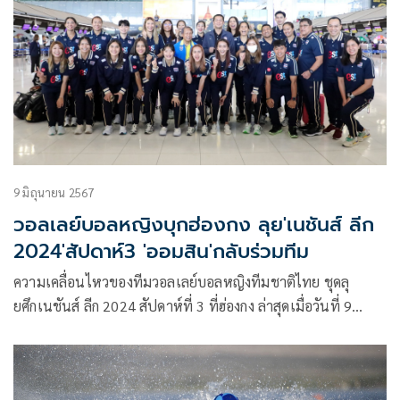
สิงหพงศ์ บิดรถแข่ง Honda CBR600RR เก็บประสบการณ์ทำผล
งานอย่างต่อเนื่องคว้าอันดับ 6 ในรุ่น “ซูเปอร์สปอร์ต 600 ซีซี”
(SS600) ของการแข่งขัน FIM Asia Road Racing
Championship 2024 สนามที่ 3 เรซที่ 1 ที่ โมบิลิตี้ รีสอร์ท โม
เตกิ ประเทศญี่ปุ่น เมื่อวันเสาร์ที่ 8 มิถุนายน ที่ผ่านมา
9 มิถุนายน 2567
วอลเลย์บอลหญิงบุกฮ่องกง ลุย'เนชันส์ ลีก
2024'สัปดาห์3 'ออมสิน'กลับร่วมทีม
ความเคลื่อนไหวของทีมวอลเลย์บอลหญิงทีมชาติไทย ชุดลุ
ยศึกเนชันส์ ลีก 2024 สัปดาห์ที่ 3 ที่ฮ่องกง ล่าสุดเมื่อวันที่ 9
มิถุนายน เวลา 08.00 น. ที่ท่าอากาศยานสุวรรณภูมิ ทีมนักตบลูก
ยางสาวไทย ออกเดินทางสู่ฮ่องกง โดยสายการบินไทย เที่ยวบินที่
TG606 เพื่อเข้าการแข่งขันศึก VNL 2024 สัปดาห์ที่ 3แล้ว