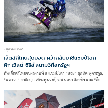
9 ตุลาคม 2566
เจ็ตสกีไทยสุดยอด คว้ากลับมา8แชมป์โลก
ศึก'เวิลด์ ซีรีส์'สนาม3ที่สหรัฐฯ
ทัพเจ็ตสกีไทยจบผลงานที่ 8 แชมป์โลก “บอย” สุภทัต ฟูตระกูล,
“แพรวา” อาธิตญา เที่ยงพูนวงศ์, ด.ช.นครา ศิลาชัย และ “อ็อต
โต้” ด.ช.ณัฐนันท์ กีนะพันธ์ ช่วยเพิ่มคนละแชมป์ ในวันสุดท้าย
ของศึกเจ็ตสกีชิงแชมป์โลก “ดับเบิลยู จีพี วัน วอเตอร์เจ็ต เวิลด์ ซี
รีส์ 2023” (WGP#1 Waterjet World Series 2023) ที่เมืองเลค
ฮาวาซู ซิตี้ รัฐแอริโซน่า สหรัฐเมื่อวันที่ 8 ต.ค. ส่วน “เลขาบอย”