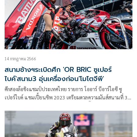
นายปิยะศิริ วัฒนวรางกูร เลขาธิการสมาคมกีฬาเจ็ตสกีฯ ชมฝีมือ
และความใจสู้ของนักแข่งที่ยังได้แชมป์แม้ไม่พร้อม
14 กรกฎาคม 2566
สนามช้างฯระเบิดศึก 'OR BRIC ซูเปอร์
ไบค์'สนาม3 อุ่นเครื่องก่อน'โมโตจีพี'
ศึกสองล้อชิงแชมป์ประเทศไทย รายการ โออาร์ บีอาร์ไอซี ซู
เปอร์ไบค์ แชมเปี้ยนชิพ 2023 เตรียมดวลความมันส์สนามที่ 3
ช่วงสำคัญของฤดูกาลปลายเดือนกรกฎาคมนี้ ขณะสถานการณ์ลุ้น
แชมป์ดุเดือดทุกคลาส ด้าน สนามช้าง อินเตอร์เนชั่นแนล เซ
อร์กิต จ.บุรีรัมย์ มั่นใจเกมการแขงขันทวีความเข้มข้นอย่างมาก
พร้อมยกเป็นสนามอุ่นเครื่องทีมงานก่อนรองรับ โมโตจีพี