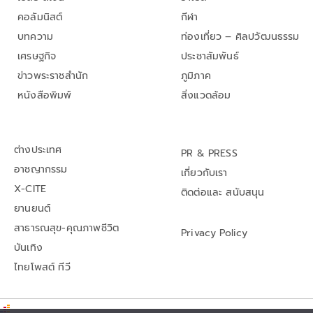
คอลัมนิสต์
กีฬา
บทความ
ท่องเที่ยว – ศิลปวัฒนธรรม
เศรษฐกิจ
ประชาสัมพันธ์
ข่าวพระราชสำนัก
ภูมิภาค
หนังสือพิมพ์
สิ่งแวดล้อม
ต่างประเทศ
PR & PRESS
อาชญากรรม
เกี่ยวกับเรา
X-CITE
ติดต่อและ สนับสนุน
ยานยนต์
สาธารณสุข-คุณภาพชีวิต
Privacy Policy
บันเทิง
ไทยโพสต์ ทีวี