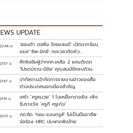
EWS UPDATE
'ฮอนด้า เรซซิ่ง ไทยแลนด์' เปิดฉากร้อน
22:46 น.
แรง! 'ชิพ-มิกซ์' กดเวลาติดหัว
แถว ARRC สนาม 4 ที่มัลดาลิกา
ศึกชิงชัยผู้ว่ากกท.เหลือ 2 แคนดิเดต
21:57 น.
'โปรดปราน-มีชัย' คุณสมบัติครบถ้วน
ปากีสถานจำกัดการรายงานข่าวของสื่อ
21:47 น.
ต่างประเทศนอกเมืองสำคัญ
เศร้า ‘ครูหมวย’ 1 ในเหยื่อกราดยิง เพิ่ง
21:14 น.
รับรางวัล ‘ครูดี ครูเก่ง’
กต.ซัด 'ทอม แอนดรูส์' ไม่เป็นมืออาชีพ
20:51 น.
จ่อร้อง HRC ปมพาดพิงไทย