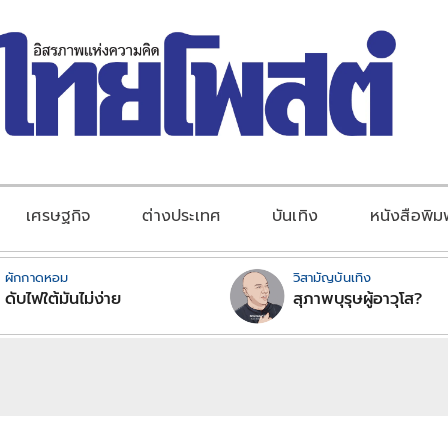
เศรษฐกิจ
ต่างประเทศ
บันเทิง
หนังสือพิม
ผักกาดหอม
วิสามัญบันเทิง
ดับไฟใต้มันไม่ง่าย
สุภาพบุรุษผู้อาวุโส?