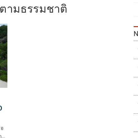
ตามธรรมชาติ
N
0
่อ
า