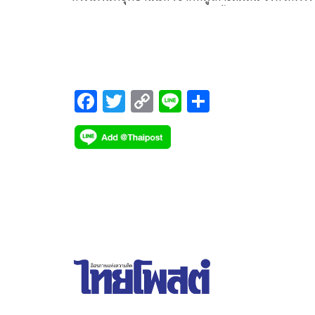
สร้างชื่อเสียงให้ประเทศไทยอีกครั้ง หลังได้รับการจัด
อันดับให้เป็นชายหาดที่ดีที่สุดอันดับ 10 ของโลก
F
T
C
Li
S
ac
wi
o
n
h
e
tt
p
e
ar
b
er
y
e
o
Li
o
n
k
k