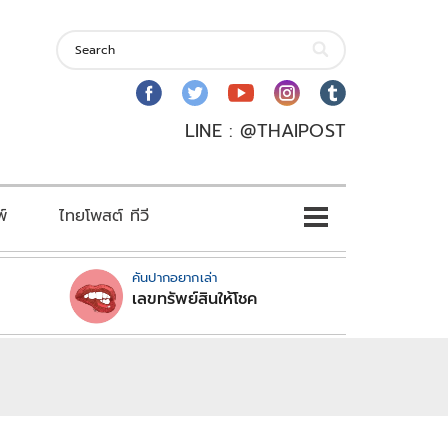
LINE : @THAIPOST
พ์
ไทยโพสต์ ทีวี
คันปากอยากเล่า
เลขทรัพย์สินให้โชค