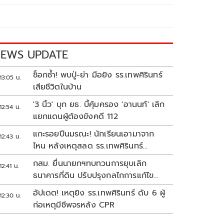
EWS UPDATE
ช็อกซ้ำ! พบปู่-ย่า มือยิง รร.เทพศิรินทร์
13:05 น.
เสียชีวิตในบ้าน
'3 นิ้ว' บุก ยธ. บี้คุ้มครอง 'อานนท์' เลิก
12:54 น.
แยกแดนผู้ต้องขังคดี 112
แกะรอยปืนมรณะ! นักเรียนเอามาจาก
12:43 น.
ไหน หลังเหตุสลด รร.เทพศิรินทร์
นนทบุรี
กสม. ยื่นนายกฯทบทวนการยุบเลิก
12:41 น.
ธนาคารที่ดิน ปรับปรุงกลไกการแก้ไข
ปัญหาความเหลื่อมล้ำ
อัปเดต! เหตุยิง รร.เทพศิรินทร์ ดับ 6 ผู้
12:30 น.
ก่อเหตุมีชีพจรหลัง CPR