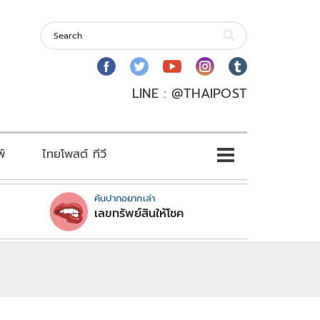
LINE : @THAIPOST
พ์
ไทยโพสต์ ทีวี
คันปากอยากเล่า
เลขทรัพย์สินให้โชค