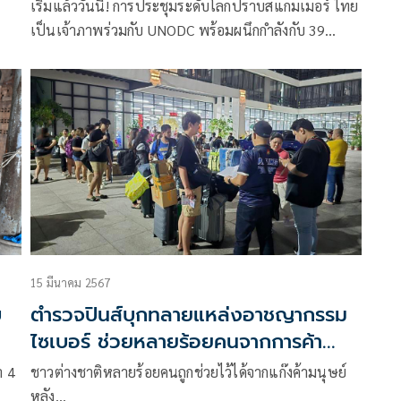
เริ่มแล้ววันนี้! การประชุมระดับโลกปราบสแกมเมอร์ ไทย
เป็นเจ้าภาพร่วมกับ UNODC พร้อมผนึกกำลังกับ 39
ประเทศ สร้างความร่วมมือระดับโลกรับมือปัญหา
อาชญากรรมออนไลน์
15 มีนาคม 2567
บ
ตำรวจปินส์บุกทลายแหล่งอาชญากรรม
ไซเบอร์ ช่วยหลายร้อยคนจากการค้า
มนุษย์
า 4
ชาวต่างชาติหลายร้อยคนถูกช่วยไว้ได้จากแก๊งค้ามนุษย์
หลัง…