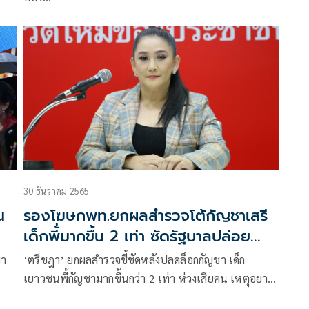
30 ธันวาคม 2565
น
รองโฆษกพท.ยกผลสำรวจโต้กัญชาเสรี
เด็กพี้่มากขึ้น 2 เท่า ซัดรัฐบาลปล่อย
เกลื่อนเมือง
ผา
‘ตรีชฎา’ ยกผลสำรวจชี้ชัดหลังปลดล็อกกัญชา เด็ก
เยาวชนพี้กัญชามากขึ้นกว่า 2 เท่า ห่วงเสียคน เหตุอยาก
ลองเสพ ซัดรัฐบาลที่ปล่อยและกัญชาเกลื่อนเมือง ไม่ควร