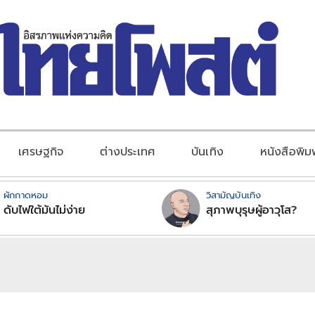
เศรษฐกิจ
ต่างประเทศ
บันเทิง
หนังสือพิม
ผักกาดหอม
วิสามัญบันเทิง
ดับไฟใต้มันไม่ง่าย
สุภาพบุรุษผู้อาวุโส?