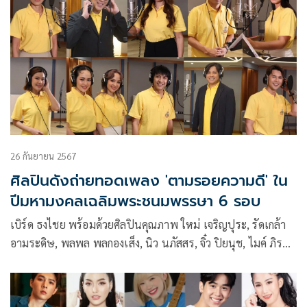
26 กันยายน 2567
ศิลปินดังถ่ายทอดเพลง 'ตามรอยความดี' ใน
ปีมหามงคลเฉลิมพระชนมพรรษา 6 รอบ
เบิร์ด ธงไชย พร้อมด้วยศิลปินคุณภาพ ใหม่ เจริญปุระ, รัดเกล้า
อามระดิษ, พลพล พลกองเส็ง, นิว นภัสสร, จิ๋ว ปิยนุช, ไมค์ ภิรมย์
พร, ต่าย อรทัย, ไผ่ พงศธร, เปาวลี พรพิมล, อิสร์ อิสรพงศ์, เต๋า
ภูศิลป์, ข้าวทิพย์ ธิดาดิน, แป้งร่ำ ศิวนารี, กัปตัน ภูธเนศ, แอ๊ค
โชคชัย, ผิงผิง สรวีย์, วิน วศิน, คริส พีรวัส, หลุยส์ ธณวิน, เอมี่