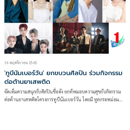
ทสร, อ้าย สรัลชนา และ ไข่ตุ๋น ญาณรินทร์ ร่วมถ่ายทอด
บทเพลง “ตามรอยความดี” ผลิตโดย บริษัท จีเอ็มเอ็ม มิวสิค จํา
กัด (มหาชน)
16 พฤศจิกายน 2565
'ทูบีนัมเบอร์วัน' ยกขบวนศิลปิน ร่วมกิจกรรม
ต่อต้านยาเสพติด
จัดเต็มความสนุกกับศิลปินชื่อดัง ยกทัพมอบความสุขกับกิจกรรม
ต่อต้านยาเสพติดโครงการทูบีนัมเบอร์วัน โดยมี ทูลกระหม่อม
หญิงอุบลรัตนราชกัญญา สิริวัฒนาพรรณวดี เป็นองค์ประธาน
โครงการ จัดโดย กรมสุขภาพจิต กระทรวงสาธารณสุข