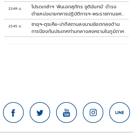
โปรดเกล้าฯ 'พันเอกสุภัทร ชูตินันทน์' ดำรง
23:49 น.
ตำแหน่งนายทหารปฏิบัติการฯ-พระราชทานยศ
'พลตรี'
ซาอุฯ-ตุรเคีย-ปากีสถานลงนามข้อตกลงด้าน
23:45 น.
การป้องกันประเทศท่ามกลางสงครามในภูมิภาค