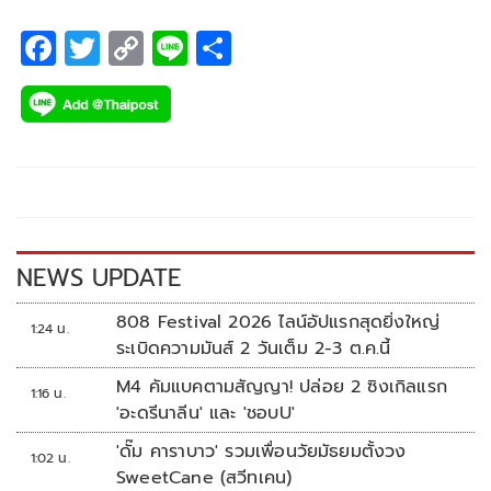
F
T
C
Li
S
ac
wi
o
n
h
e
tt
p
e
ar
b
er
y
e
o
Li
o
n
k
k
NEWS UPDATE
808 Festival 2026 ไลน์อัปแรกสุดยิ่งใหญ่
1:24 น.
ระเบิดความมันส์ 2 วันเต็ม 2-3 ต.ค.นี้
M4 คัมแบคตามสัญญา! ปล่อย 2 ซิงเกิลแรก
1:16 น.
'อะดรีนาลีน' และ 'ชอบU'
'ดั๊ม คาราบาว' รวมเพื่อนวัยมัธยมตั้งวง
1:02 น.
SweetCane (สวีทเคน)