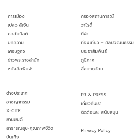
การเมือง
กรองสถานการณ์
เปลว สีเงิน
วาไรตี้
คอลัมนิสต์
กีฬา
บทความ
ท่องเที่ยว – ศิลปวัฒนธรรม
เศรษฐกิจ
ประชาสัมพันธ์
ข่าวพระราชสำนัก
ภูมิภาค
หนังสือพิมพ์
สิ่งแวดล้อม
ต่างประเทศ
PR & PRESS
อาชญากรรม
เกี่ยวกับเรา
X-CITE
ติดต่อและ สนับสนุน
ยานยนต์
สาธารณสุข-คุณภาพชีวิต
Privacy Policy
บันเทิง