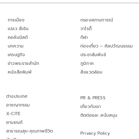
การเมือง
กรองสถานการณ์
เปลว สีเงิน
วาไรตี้
คอลัมนิสต์
กีฬา
บทความ
ท่องเที่ยว – ศิลปวัฒนธรรม
เศรษฐกิจ
ประชาสัมพันธ์
ข่าวพระราชสำนัก
ภูมิภาค
หนังสือพิมพ์
สิ่งแวดล้อม
ต่างประเทศ
PR & PRESS
อาชญากรรม
เกี่ยวกับเรา
X-CITE
ติดต่อและ สนับสนุน
ยานยนต์
สาธารณสุข-คุณภาพชีวิต
Privacy Policy