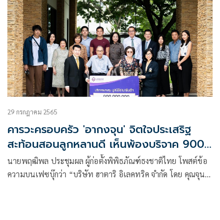
29 กรกฎาคม 2565
คารวะครอบครัว 'อากงจุน' จิตใจประเสริฐ
สะท้อนสอนลูกหลานดี เห็นพ้องบริจาค 900
ล้าน
นายพฤฒิพล ประชุมผล ผู้ก่อตั้งพิพิธภัณฑ์ธงชาติไทย โพสต์ข้อ
ความบนเฟซบุ๊กว่า “บริษัท ฮาตาริ อิเลคทริค จำกัด โดย คุณจุน-
คุณสุนทรี วนวิทย์ และครอบครัว บริจาคเงิน 900,000,000 บาท
แก่มูลนิธิรามาธิบดีฯ”