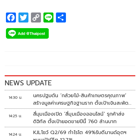
F
T
C
Li
S
ac
wi
o
n
h
e
tt
p
e
ar
b
er
y
e
o
Li
o
n
k
k
NEWS UPDATE
นครปฐมดัน ‘กล้วยไม้-สินค้าเกษตรคุณภาพ’
14:30 น.
สร้างมูลค่าเศรษฐกิจฐานราก ตั้งเป้าเงินสะพัด
10 ล้านบาท
สี่มุมเมืองเปิด ‘สี่มุมเมืองออนไลน์’ รุกค้าส่ง
14:25 น.
ดิจิทัล ตั้งเป้ายอดขายปีนี้ 760 ล้านบาท
KJLโชว์ Q2/69 กำไรโต 49%รับดีมานด์อุตฯ
14:24 น.