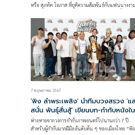
หรือ สุภทัต โอภาส ที่ยุติความสัมพันธ์กับแฟนนางงา
สายฮา “น้ำเพชร-อิสรีย์ ธรากูลพิพัฒน์ ” งานนี้มีข่าวล
ว่าฝ่ายเสียใจหนักมากกินไม่ได้นอนไม่หลับ ล่าสุดเจ้าต
ควงคุณพ่อบุญชู เชิญยิ้ม มาเปิดใจกลางรายการ “โต๊ะ
แหม่ม” ที่บอกเลยว่างานนี้มีเสียน้ำตา
7 พฤษภาคม 2567
'พิง ลำพระเพลิง' นำทีมบวงสรวง 'แ
สนั่น พันธุ์สั่นสู้' เขียนบท-กำกับหนังใน
รอบ 7 ปี
ห่างหายจากวงการกำกับภาพยนตร์ไปนานกว่า 7 ปี
สำหรับผู้กำกับมากฝีมืออันดับต้น ๆ ของเมืองไทย “พิ