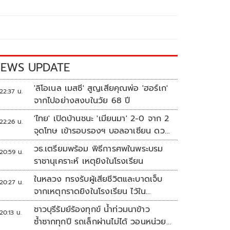
EWS UPDATE
'ลิโอเนล เมสซี' สูญเสียคุณพ่อ 'ฮอร์เก'
22:37 น.
จากไปอย่างสงบในวัย 68 ปี
'ไทย' เปิดบ้านชนะ 'เมียนมา' 2-0 จาก 2
22:26 น.
จุดโทษ เข้ารอบรองฯ บอลอาเซียน ดวล
'สิงคโปร์'
วธ.เตรียมพร้อม พิธีการศพในพระบรม
20:59 น.
ราชานุเคราะห์ เหตุยิงในโรงเรียน
ในหลวง ทรงรับผู้เสียชีวิตและบาดเจ็บ
20:27 น.
จากเหตุกราดยิงในโรงเรียน ไว้ใน
พระบรมราชานุเคราะห์
ชาวบุรีรัมย์ร้องทุกข์ น้ำท่วมนาข้าว
20:13 น.
ซ้ำซากทุกปี รถเล็กผ่านไม่ได้ วอนหน่วย