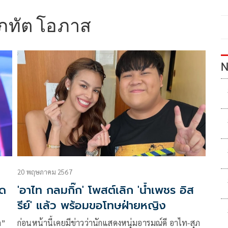
ภทัต โอภาส
N
20 พฤษภาคม 2567
อด
'อาไท กลมกิ๊ก' โพสต์เลิก 'น้ำเพชร อิส
รีย์' แล้ว พร้อมขอโทษฝ่ายหญิง
ก”
ก่อนหน้านี้เคยมีข่าวว่านักแสดงหนุ่มอารมณ์ดี อาไท-สุภ