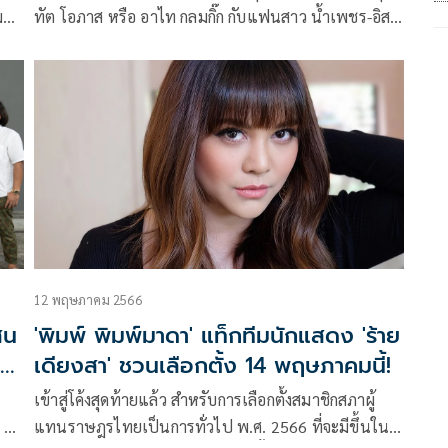
ม
ทัต โอภาส หรือ อาไท กลมกิ๊ก กับแฟนสาว น้ำเพชร-อิส
ือ
รีย์ ธรากูลพิพัฒน์ ปิดฉากรักลงแล้ว แต่ก็เป็นเพียงข่าวลือ
ัว
เมื่อทั้งคู่ยังรักกันดีอยู่ แต่ล่าสุด อาไท ได้โพสต์ผ่านอินสตา
หนู
แกรมสตอรี่ว่าทั้งคู่ได้จบความสัมพันธ์กันเรียบร้อยแล้ว
12 พฤษภาคม 2566
สน
'พิมพ์ พิมพ์มาดา' แท็กทีมนักแสดง 'ร้าย
เดียงสา' ชวนเลือกตั้ง 14 พฤษภาคมนี้!
เข้าสู่โค้งสุดท้ายแล้ว สำหรับการเลือกตั้งสมาชิกสภาผู้
ง ลำ
แทนราษฎรไทยเป็นการทั่วไป พ.ศ. 2566 ที่จะมีขึ้นใน