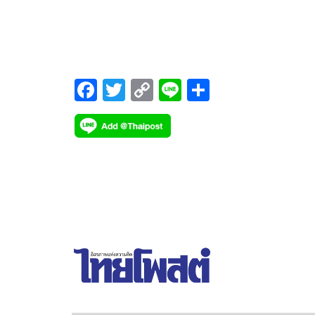
พระเพลิง” ล่าสุดได้ฤกษ์ดีบวงสรวงเปิดกล้องภาพยนต
แนวคอมเมดี้เรื่อง “แสนสนั่น พันธุ์สั่นสู้”
F
T
C
Li
S
ac
wi
o
n
h
e
tt
p
e
ar
b
er
y
e
o
Li
o
n
k
k