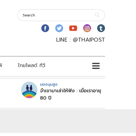
LINE : @THAIPOST
พ์
ไทยโพสต์ ทีวี
มองมุมสูง
จำเขามาเล่าให้ฟัง : เมื่อเราอายุ
80 ปี