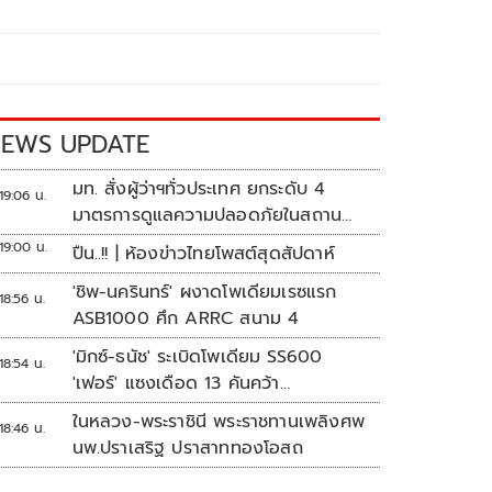
EWS UPDATE
มท. สั่งผู้ว่าฯทั่วประเทศ ยกระดับ 4
19:06 น.
มาตรการดูแลความปลอดภัยในสถาน
ศึกษา
19:00 น.
ปืน..!! | ห้องข่าวไทยโพสต์สุดสัปดาห์
'ชิพ-นครินทร์' ผงาดโพเดียมเรซแรก
18:56 น.
ASB1000 ศึก ARRC สนาม 4
'มิกซ์-ธนัช' ระเบิดโพเดียม SS600
18:54 น.
'เฟอร์' แซงเดือด 13 คันคว้า
แต้ม ศึก ARRC สนาม 4
ในหลวง-พระราชินี พระราชทานเพลิงศพ
18:46 น.
นพ.ปราเสริฐ ปราสาททองโอสถ