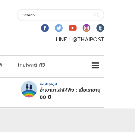
LINE : @THAIPOST
พ์
ไทยโพสต์ ทีวี
มองมุมสูง
จำเขามาเล่าให้ฟัง : เมื่อเราอายุ
80 ปี