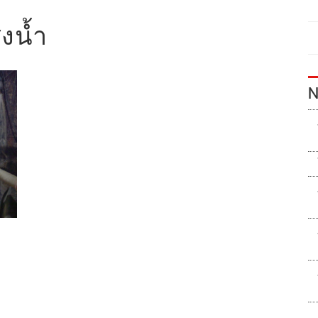
่งน้ำ
N