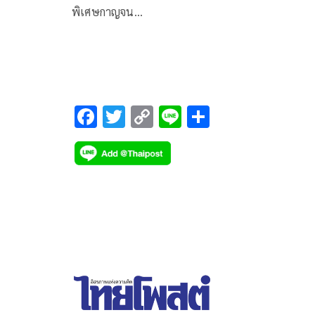
พิเศษกาญจน…
F
T
C
Li
S
ac
wi
o
n
h
e
tt
p
e
ar
b
er
y
e
o
Li
o
n
k
k