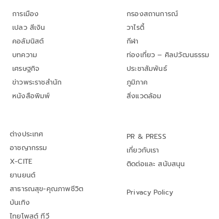
การเมือง
กรองสถานการณ์
เปลว สีเงิน
วาไรตี้
คอลัมนิสต์
กีฬา
บทความ
ท่องเที่ยว – ศิลปวัฒนธรรม
เศรษฐกิจ
ประชาสัมพันธ์
ข่าวพระราชสำนัก
ภูมิภาค
หนังสือพิมพ์
สิ่งแวดล้อม
ต่างประเทศ
PR & PRESS
อาชญากรรม
เกี่ยวกับเรา
X-CITE
ติดต่อและ สนับสนุน
ยานยนต์
สาธารณสุข-คุณภาพชีวิต
Privacy Policy
บันเทิง
ไทยโพสต์ ทีวี