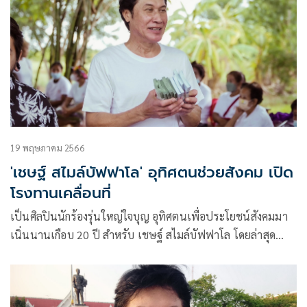
19 พฤษภาคม 2566
'เชษฐ์ สไมล์บัฟฟาโล' อุทิศตนช่วยสังคม เปิด
โรงทานเคลื่อนที่
เป็นศิลปินนักร้องรุ่นใหญ่ใจบุญ อุทิศตนเพื่อประโยชน์สังคมมา
เนิ่นนานเกือบ 20 ปี สำหรับ เชษฐ์ สไมล์บัฟฟาโล โดยล่าสุดนำ
ทีมศิลปินจาก ค่ายข้าวสารเพลย์ ออกทริปร่วมทำบุญกับผู้ยากไร้
เปิดโรงทานเคลื่อนที่ สาขา 2 จังหวัด ชลบุรี ณ.ศูนย์คนจนต้อง
ดิ้นรนเรื่อยไป พร้อมเสริมความสุข ด้วยเสียงเพลงให้แก่น้องๆ