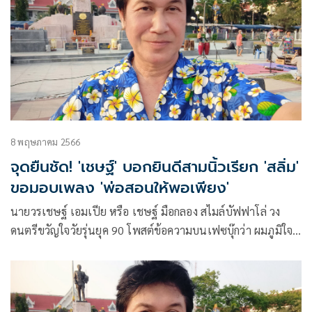
และผู้ยากไร้ในศูนย์ สร้างร้อยยิ้ม ความประทับใจทั้งผู้ให้และผู้รับ
8 พฤษภาคม 2566
จุดยืนชัด! 'เชษฐ์' บอกยินดีสามนิ้วเรียก 'สลิ่ม'
ขอมอบเพลง 'พ่อสอนให้พอเพียง'
นายวรเชษฐ์ เอมเปีย หรือ เชษฐ์ มือกลอง สไมล์บัฟฟาโล่ วง
ดนตรีขวัญใจวัยรุ่นยุค 90 โพสต์ข้อความบนเฟซบุ๊กว่า ผมภูมิใจ
ยินดีและชอบมาก ยอมรับชื่อใหม่ ที่หลายๆท่านเรียกผมว่า