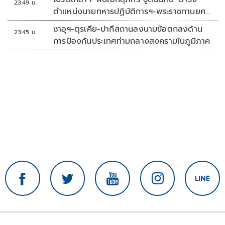
23:49 น.
ตำแหน่งนายทหารปฏิบัติการฯ-พระราชทานยศ
'พลตรี'
ซาอุฯ-ตุรเคีย-ปากีสถานลงนามข้อตกลงด้าน
23:45 น.
การป้องกันประเทศท่ามกลางสงครามในภูมิภาค