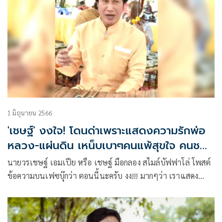
1 มิถุนายน 2566
'เชษฐ์' งงใจ! โดนด่าเพราะแสดงความรักพ่อ
หลวง-แผ่นดิน เหน็บเบาๆคนแพ้สุขใจ คนชนะ
ยังวุ่นวาย
นายวรเชษฐ์ เอมเปีย หรือ เชษฐ์ มือกลอง สไมล์บัฟฟาโล่ โพสต์
ข้อความบนเฟซบุ๊กว่า ตอนนี้นะครับ งง!!! มากๆว่า เราแสดง
ความรักพ่อหลวง แสดงความรักแผ่นดิน แสดงความรัก ชาติ
ศาสนา พระมหากษัตริย์ แสดงความรัก