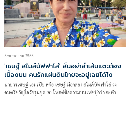
6 พฤษภาคม 2566
'เชษฐ์ สไมล์บัฟฟาโล่' ลั่นอย่าล้ำเส้นแตะต้อง
เบื้องบน คนรักแผ่นดินไทยจะอยู่เฉยได้ไง
นายวรเชษฐ์ เอมเปีย หรือ เชษฐ์ มือกลอง สไมล์บัฟฟาโล่ วง
ดนตรีขวัญใจวัยรุ่นยุค 90 โพสต์ข้อความบนเฟซบุ๊กว่า จะทำ
อะไร ก็ทำไปสิครับ..แต่ไม่ควรไปแตะต้องเบื้องบน..อย่าล้ำเส้น
ฮึกเหิมเกินไป..โอ้อวดโชว์เอาดีเข้า