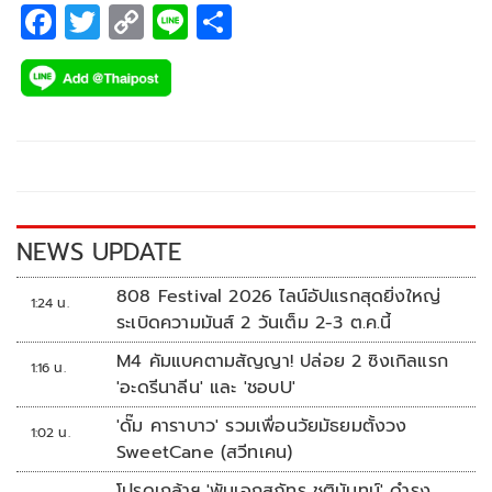
F
T
C
Li
S
ac
wi
o
n
h
e
tt
p
e
ar
b
er
y
e
o
Li
o
n
k
k
NEWS UPDATE
808 Festival 2026 ไลน์อัปแรกสุดยิ่งใหญ่
1:24 น.
ระเบิดความมันส์ 2 วันเต็ม 2-3 ต.ค.นี้
M4 คัมแบคตามสัญญา! ปล่อย 2 ซิงเกิลแรก
1:16 น.
'อะดรีนาลีน' และ 'ชอบU'
'ดั๊ม คาราบาว' รวมเพื่อนวัยมัธยมตั้งวง
1:02 น.
SweetCane (สวีทเคน)
โปรดเกล้าฯ 'พันเอกสุภัทร ชูตินันทน์' ดำรง