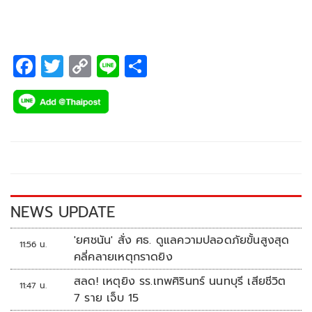
F
T
C
Li
S
ac
wi
o
n
h
e
tt
p
e
ar
b
er
y
e
o
Li
o
n
k
k
NEWS UPDATE
'ยศชนัน' สั่ง ศธ. ดูแลความปลอดภัยขั้นสูงสุด
11:56 น.
คลี่คลายเหตุกราดยิง
สลด! เหตุยิง รร.เทพศิรินทร์ นนทบุรี เสียชีวิต
11:47 น.
7 ราย เจ็บ 15