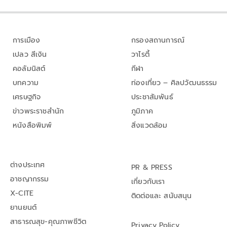
การเมือง
กรองสถานการณ์
เปลว สีเงิน
วาไรตี้
คอลัมนิสต์
กีฬา
บทความ
ท่องเที่ยว – ศิลปวัฒนธรรม
เศรษฐกิจ
ประชาสัมพันธ์
ข่าวพระราชสำนัก
ภูมิภาค
หนังสือพิมพ์
สิ่งแวดล้อม
ต่างประเทศ
PR & PRESS
อาชญากรรม
เกี่ยวกับเรา
X-CITE
ติดต่อและ สนับสนุน
ยานยนต์
สาธารณสุข-คุณภาพชีวิต
Privacy Policy