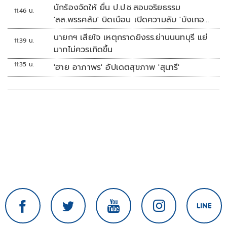
นักร้องจัดให้ ยื่น ป.ป.ช.สอบจริยธรรม
11:46 น.
'สส.พรรคส้ม' บิดเบือน เปิดความลับ 'บังเกอร์
ทหาร'
นายกฯ เสียใจ เหตุกราดยิงรร.ย่านนนทบุรี แย่
11:39 น.
มากไม่ควรเกิดขึ้น
11:35 น.
'ฮาย อาภาพร' อัปเดตสุขภาพ 'สุนารี'